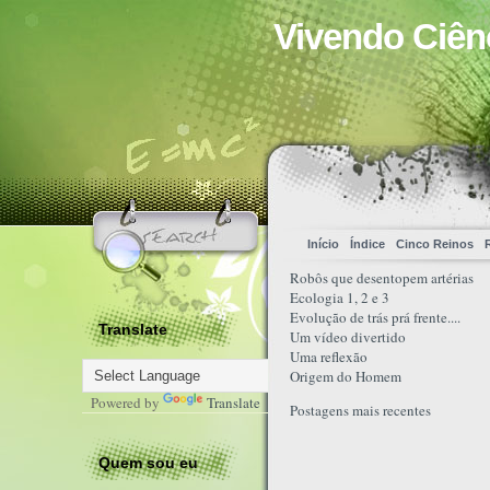
Vivendo Ciên
Início
Índice
Cinco Reinos
Robôs que desentopem artérias
Ecologia 1, 2 e 3
Evolução de trás prá frente....
Translate
Um vídeo divertido
Uma reflexão
Origem do Homem
Powered by
Translate
Postagens mais recentes
Quem sou eu