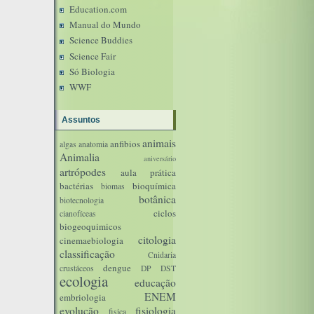
Education.com
Manual do Mundo
Science Buddies
Science Fair
Só Biologia
WWF
Assuntos
animais
anfibios
algas
anatomia
Animalia
aniversário
artrópodes
aula prática
bactérias
bioquímica
biomas
botânica
biotecnologia
ciclos
cianofíceas
biogeoquimicos
citologia
cinemaebiologia
classificação
Cnidaria
dengue
crustáceos
DP
DST
ecologia
educação
ENEM
embriologia
evolução
fisiologia
fisica