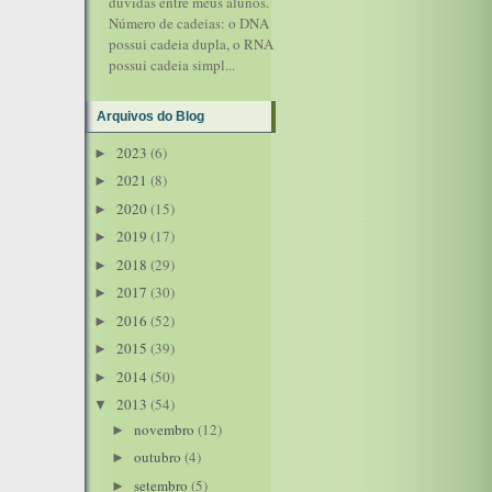
dúvidas entre meus alunos.
Número de cadeias: o DNA
possui cadeia dupla, o RNA
possui cadeia simpl...
Arquivos do Blog
2023
(6)
►
2021
(8)
►
2020
(15)
►
2019
(17)
►
2018
(29)
►
2017
(30)
►
2016
(52)
►
2015
(39)
►
2014
(50)
►
2013
(54)
▼
novembro
(12)
►
outubro
(4)
►
setembro
(5)
►