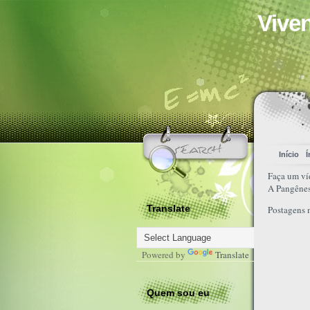
Vive
Início
Í
Faça um ví
A Pangênes
Translate
Postagens 
Powered by
Translate
Quem sou eu