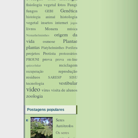
fisiologia vegetal
fotos
Fungi
Genética
fungos
GEBI
histologia
histologia animal
vegetal
insetos
internet
jogos
livros
Monera
música
origem da
Nemathelminthes
vida
Plantae
osmose
plantas
Platyhelminthes
Porifera
projetos
Protista
protozoários
prova
PROUNI
prova on-line
reciclagem
quizcelular
reprodução
recuperação
resíduos
SARESP
SISU
vestibular
tecnologia
video
vírus
visita de alunos
zoologia
Postagens populares
Seres
Autótrofos
Os seres