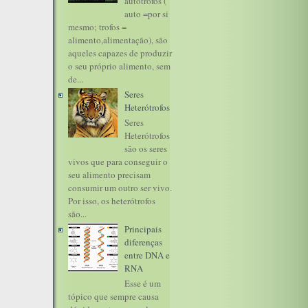
autótrofos (
auto =por si
mesmo; trofos =
alimento,alimentação), são
aqueles capazes de produzir
o seu próprio alimento, sem
de...
Seres
Heterótrofos
Seres
Heterótrofos
são os seres
vivos que para conseguir o
seu alimento precisam
consumir um outro ser vivo.
Por isso, os heterótrofos
são...
Principais
diferenças
entre DNA e
RNA
Esse é um
tópico que sempre causa