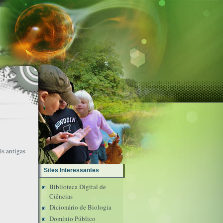
is antigas
Sites Interessantes
Biblioteca Digital de
Ciências
Dicionário de Biologia
Domínio Público