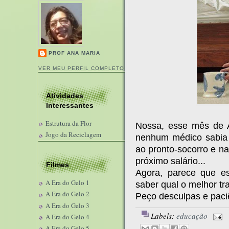
PROF ANA MARIA
VER MEU PERFIL COMPLETO
Atividades
Interessantes
Estrutura da Flor
Nossa, esse mês de Ago
Jogo da Reciclagem
nenhum médico sabia o
ao pronto-socorro e na
próximo salário...
Filmes
Agora, parece que e
A Era do Gelo 1
saber qual o melhor tr
A Era do Gelo 2
Peço desculpas e paci
A Era do Gelo 3
Labels:
educação
A Era do Gelo 4
A Era do Gelo 5