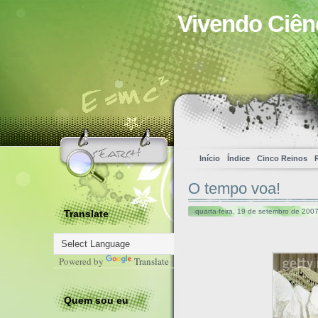
Vivendo Ciên
Início
Índice
Cinco Reinos
O tempo voa!
quarta-feira, 19 de setembro de 2007
Translate
Powered by
Translate
Quem sou eu