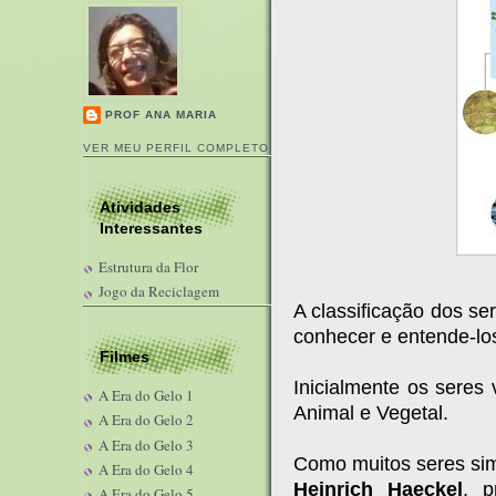
PROF ANA MARIA
VER MEU PERFIL COMPLETO
Atividades
Interessantes
Estrutura da Flor
Jogo da Reciclagem
A classificação dos s
conhecer e entende-lo
Filmes
Inicialmente os seres
A Era do Gelo 1
Animal e Vegetal.
A Era do Gelo 2
A Era do Gelo 3
Como muitos seres sim
A Era do Gelo 4
Heinrich Haeckel
, p
A Era do Gelo 5