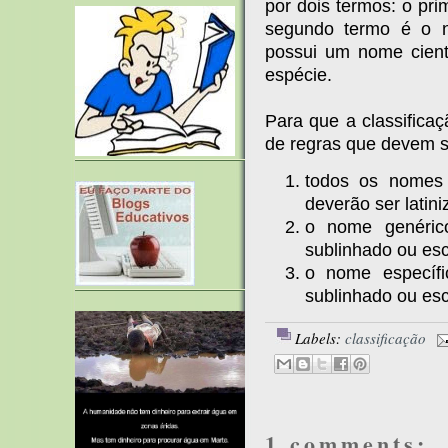
por dois termos: o pr
segundo termo é o n
possui um nome cientí
espécie.
Para que a classifica
de regras que devem se
todos os nomes 
deverão ser latini
o nome genérico
sublinhado ou escr
o nome específic
sublinhado ou escr
Labels:
classificação
1 comments: