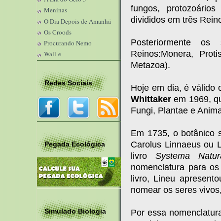
fungos, protozoários
Meninas
divididos em três Reino
O Dia Depois de Amanhã
Os Croods
Posteriormente os
Procurando Nemo
Reinos:Monera, Proti
Wall-e
Metazoa).
Redes Sociais
Hoje em dia, é válido 
Whittaker
em 1969, qu
Fungi, Plantae e Anima
Em 1735, o botânico
Carolus Linnaeus ou L
Pegada Ecológica
livro
Systema Natur
nomenclatura para os
livro, Lineu apresen
nomear os seres vivos,
Simulado Biologia
Por essa nomenclatura