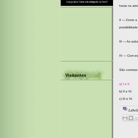
havia na atmo
II — Como a 
possibilidad
III — As sub
IV — Com ess
São corretas
Visitantes
a) I e II.
d)
b) II e IV
c) III e IV.
Label