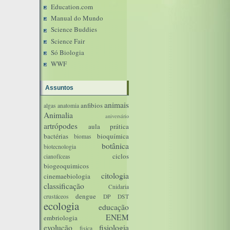
Education.com
Manual do Mundo
Science Buddies
Science Fair
Só Biologia
WWF
Assuntos
animais
anfibios
algas
anatomia
Animalia
aniversário
artrópodes
aula prática
bactérias
bioquímica
biomas
botânica
biotecnologia
ciclos
cianofíceas
biogeoquimicos
citologia
cinemaebiologia
classificação
Cnidaria
dengue
crustáceos
DP
DST
ecologia
educação
ENEM
embriologia
evolução
fisiologia
fisica