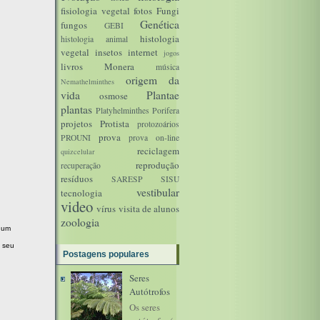
fisiologia vegetal
fotos
Fungi
Genética
fungos
GEBI
histologia
histologia animal
vegetal
insetos
internet
jogos
livros
Monera
música
origem da
Nemathelminthes
vida
Plantae
osmose
plantas
Platyhelminthes
Porifera
projetos
Protista
protozoários
prova
PROUNI
prova on-line
reciclagem
quizcelular
reprodução
recuperação
resíduos
SARESP
SISU
vestibular
tecnologia
video
vírus
visita de alunos
zoologia
 um
o seu
Postagens populares
Seres
Autótrofos
Os seres