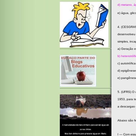
d) metano, 
e) água, gli
4. (CESGRANR
desenvolveu 
simples, inc
a) Geração 
b) heterotróf
c) autotrófica
d) epigênese
e) pangênes
5. (UFRS) O 
1953, para t
a descargas e
Abaixo são f
I — Com essa