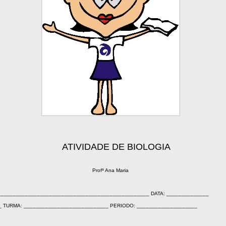
ATIVIDADE DE BIOLOGIA
Profª Ana Maria
_________________________________________________ DATA: ______________
__ TURMA: ____________________________ PERIODO: ____________________