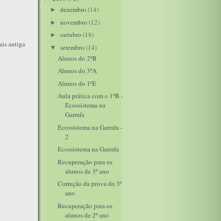
dezembro
(14)
►
novembro
(12)
►
outubro
(18)
►
is antiga
setembro
(14)
▼
Alunos do 2ºB
Alunos do 3ºA
Alunos do 1ºE
Aula prática com o 1ºB -
Ecossistema na
Garrafa
Ecossistema na Garrafa -
2
Ecossistema na Garrafa
Recuperação para os
alunos de 3º ano
Correção da prova do 3º
ano
Recuperação para os
alunos de 2º ano