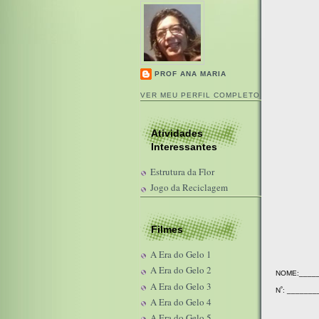
PROF ANA MARIA
VER MEU PERFIL COMPLETO
Atividades
Interessantes
Estrutura da Flor
Jogo da Reciclagem
Filmes
A Era do Gelo 1
A Era do Gelo 2
NOME:_____
A Era do Gelo 3
N˚: ______
A Era do Gelo 4
A Era do Gelo 5