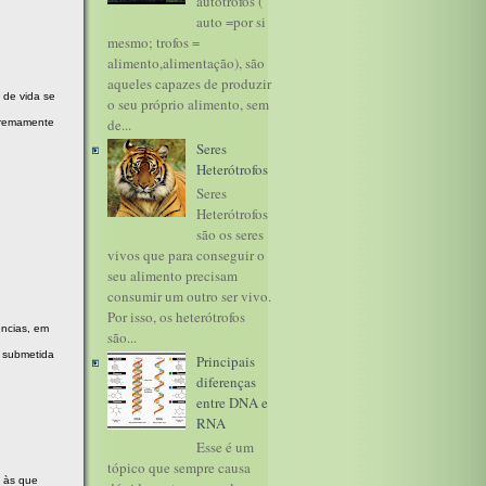
autótrofos (
auto =por si
mesmo; trofos =
alimento,alimentação), são
aqueles capazes de produzir
 de vida se
o seu próprio alimento, sem
de...
xtremamente
Seres
Heterótrofos
Seres
Heterótrofos
são os seres
vivos que para conseguir o
seu alimento precisam
consumir um outro ser vivo.
Por isso, os heterótrofos
ências, em
são...
, submetida
Principais
diferenças
entre DNA e
RNA
Esse é um
tópico que sempre causa
s às que