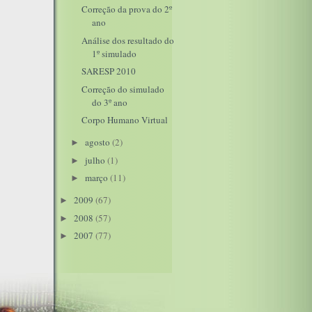
Correção da prova do 2º
ano
Análise dos resultado do
1º simulado
SARESP 2010
Correção do simulado
do 3º ano
Corpo Humano Virtual
agosto
(2)
►
julho
(1)
►
março
(11)
►
2009
(67)
►
2008
(57)
►
2007
(77)
►