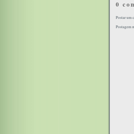
0 co
Postar um 
Postagem m