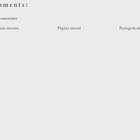
mments:
comentário
ais recente
Página inicial
Postagem ma