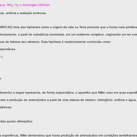
água, NH
, H
e descargas elétricas.
3
2
cose, amônia e radiação luminosa.
IO-RJ) Uma das hipóteses sobre a origem da vida na Terra presume que a forma mais primitiva
lentamente, a partir de substância inanimada, em um ambiente complexo, originando um ser e
apaz de fabricar seu alimento. Esta hipótese é modernamente conhecida como:
espontânea
ica
e
desenho a seguir representa, de forma esquemática, o aparelho que Miller usou em suas experi
estar a produção de aminoácidos a partir de uma mistura de metano, hidrogênio, amônia e água
létricas.
eitas quatro afirmações:
 experiência, Miller demonstrou que havia produção de aminoácidos em condições semelhante