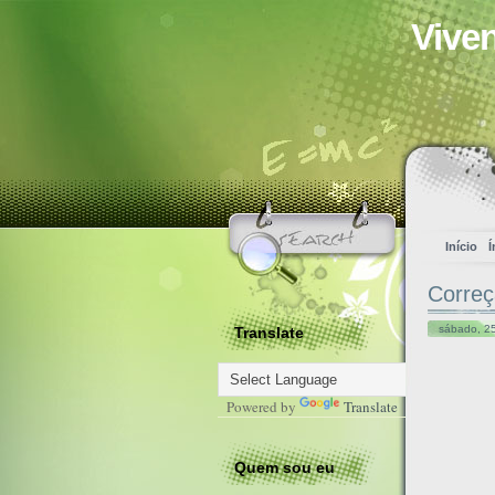
Vive
Início
Í
Correç
sábado, 25
Translate
Powered by
Translate
Quem sou eu