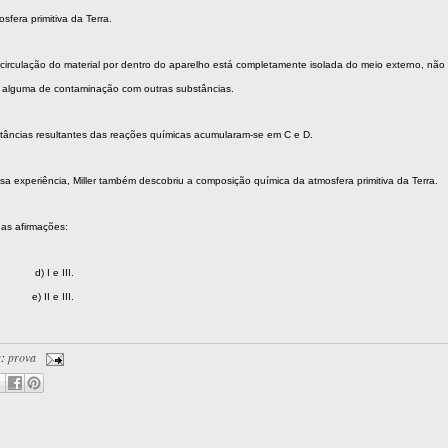
sfera primitiva da Terra.
circulação do material por dentro do aparelho está completamente isolada do meio externo, não
e alguma de contaminação com outras substâncias.
stâncias resultantes das reações químicas acumularam-se em C e D.
a experiência, Miller também descobriu a composição química da atmosfera primitiva da Terra.
 as afirmações:
 I e III.
. e) II e III.
s:
prova