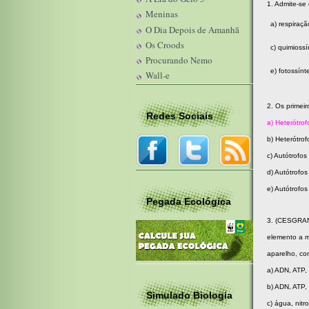
1. Admite-se
Meninas
a) respiraçã
O Dia Depois de Amanhã
Os Croods
c) quimiossí
Procurando Nemo
e) fotossínt
Wall-e
2. Os primeir
Redes Sociais
a) Heterótro
b) Heterótrof
c) Autótrofos
d) Autótrofos
e) Autótrofos
Pegada Ecológica
3. (CESGRAN
elemento a m
aparelho, co
a) ADN, ATP,
b) ADN, ATP, 
Simulado Biologia
c) água, nitr