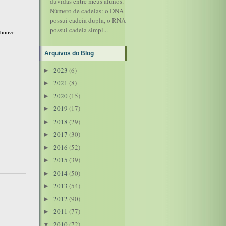
dúvidas entre meus alunos.
Número de cadeias: o DNA
possui cadeia dupla, o RNA
possui cadeia simpl...
 houve
Arquivos do Blog
2023
(6)
►
2021
(8)
►
2020
(15)
►
2019
(17)
►
2018
(29)
►
2017
(30)
►
2016
(52)
►
2015
(39)
►
2014
(50)
►
2013
(54)
►
2012
(90)
►
2011
(77)
►
2010
(72)
▼