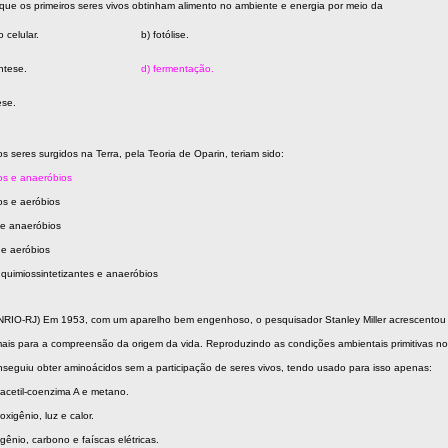
 que os primeiros seres vivos obtinham alimento no ambiente e energia por meio da
o celular.
b) fotólise.
ntese.
d) fermentação.
ese.
os seres surgidos na Terra, pela Teoria de Oparin, teriam sido:
fos e anaeróbios
os e aeróbios
 e anaeróbios
 e aeróbios
 quimiossintetizantes e anaeróbios
RIO-RJ) Em 1953, com um aparelho bem engenhoso, o pesquisador Stanley Miller acrescentou
ais para a compreensão da origem da vida. Reproduzindo as condições ambientais primitivas n
nseguiu obter aminoácidos sem a participação de seres vivos, tendo usado para isso apenas:
 acetil-coenzima A e metano.
oxigênio, luz e calor.
ogênio, carbono e faíscas elétricas.