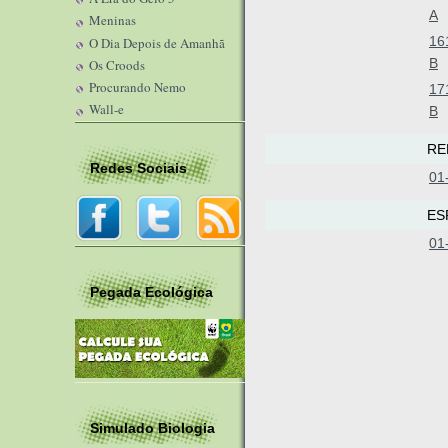
A
Meninas
16
O Dia Depois de Amanhã
B
Os Croods
Procurando Nemo
17
Wall-e
B
RE
Redes Sociais
01
ES
01
Pegada Ecológica
Simulado Biologia