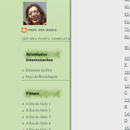
41
51
61
71
PROF ANA MARIA
81
VER MEU PERFIL COMPLETO
91
Atividades
10
Interessantes
E
Estrutura da Flor
11
Jogo da Reciclagem
C
12
C
Filmes
13
A Era do Gelo 1
B
A Era do Gelo 2
14
A Era do Gelo 3
D
A Era do Gelo 4
15
A Era do Gelo 5