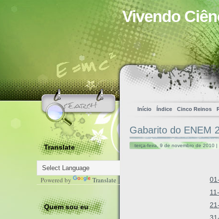
Vivendo Ciên
Início
Índice
Cinco Reinos
Gabarito do ENEM 2
terça-feira, 9 de novembro de 2010 |
Translate
Powered by
Translate
01
11
21
Quem sou eu
31