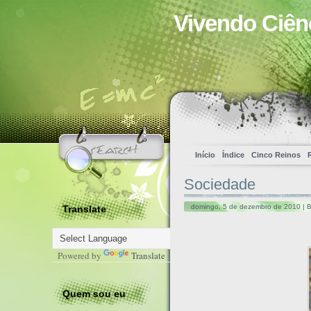
Vivendo Ciên
Início
Índice
Cinco Reinos
Sociedade
domingo, 5 de dezembro de 2010 | B
Translate
Powered by
Translate
Quem sou eu