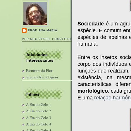
Sociedade
é um agru
espécie. É comum entre
PROF ANA MARIA
espécies de abelhas e
VER MEU PERFIL COMPLETO
humana.
Atividades
Entre os insetos soci
Interessantes
corpo dos indivíduos
funções que realizam.
Estrutura da Flor
Jogo da Reciclagem
existência, na mes
características dif
morfológico
; cada gr
Filmes
É uma
relação harmôn
A Era do Gelo 1
A Era do Gelo 2
A Era do Gelo 3
A Era do Gelo 4
A Era do Gelo 5