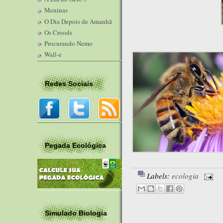
Meninas
O Dia Depois de Amanhã
Os Croods
Procurando Nemo
Wall-e
Redes Sociais
Pegada Ecológica
Labels:
ecologia
Simulado Biologia