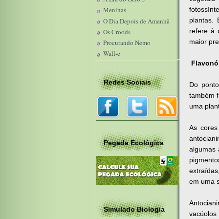
fotossínt
Meninas
plantas.
O Dia Depois de Amanhã
refere à 
Os Croods
maior pre
Procurando Nemo
Wall-e
Flavonó
Redes Sociais
Do ponto
também f
uma plant
As cores
antocian
Pegada Ecológica
algumas 
pigmentos
extraídas
em uma s
Antocian
Simulado Biologia
vacúolos