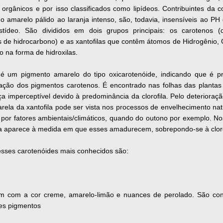
 orgânicos e por isso classificados como lipídeos. Contribuintes da c
do amarelo pálido ao laranja intenso, são, todavia, insensíveis ao PH
stídeo. São divididos em dois grupos principais: os carotenos 
 de hidrocarbono) e as xantofilas que contêm átomos de Hidrogênio,
o na forma de hidroxilas.
a é um pigmento amarelo do tipo oxicarotenóide, indicando que é p
dação dos pigmentos carotenos. É encontrado nas folhas das planta
 imperceptível devido à predominância da clorofila. Pelo deterioraçã
rela da xantofila pode ser vista nos processos de envelhecimento nat
 por fatores ambientais/climáticos, quando do outono por exemplo. Nos
la aparece à medida em que esses amadurecem, sobrepondo-se à cloro
esses carotenóides mais conhecidos são:
m com a cor creme, amarelo-limão e nuances de perolado. São co
es pigmentos