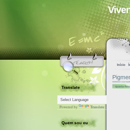
Vive
Início
Í
Pigmen
quarta-feir
Translate
Powered by
Translate
Quem sou eu