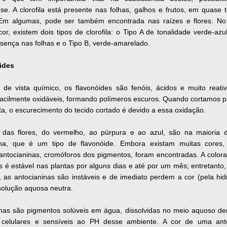
ese. A clorofila está presente nas folhas, galhos e frutos, em quase 
 Em algumas, pode ser também encontrada nas raízes e flores. N
cor, existem dois tipos de clorofila: o Tipo A de tonalidade verde-azu
sença nas folhas e o Tipo B, verde-amarelado.
ides
 de vista químico, os flavonóides são fenóis, ácidos e muito reati
acilmente oxidáveis, formando polímeros escuros. Quando cortamos p
a, o escurecimento do tecido cortado é devido a essa oxidação.
 das flores, do vermelho, ao púrpura e ao azul, são na maioria 
ina, que é um tipo de flavonóide. Embora existam muitas cores
antocianinas, cromóforos dos pigmentos, foram encontradas. A color
 é estável nas plantas por alguns dias e até por um mês; entretanto
, as antocianinas são instáveis e de imediato perdem a cor (pela hid
olução aquosa neutra.
inas são pigmentos solúveis em água, dissolvidas no meio aquoso de
 celulares e sensíveis ao PH desse ambiente. A cor de uma ant