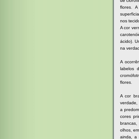
de clorof
flores.
superfici
nos tecid
A cor ver
carotenó
ácido). U
na verdad
A ocorrê
labelos 
cromófot
flores.
A cor br
verdade, 
a predom
cores pr
brancas, 
olhos, em
ainda, a