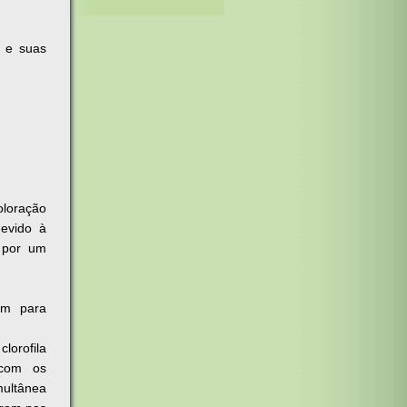
a e suas
loração
devido à
s por um
am para
lorofila
 com os
multânea