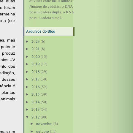
dúvidas entre meus alunos.
de duas
Número de cadeias: o DNA
ue foram
possui cadeia dupla, o RNA
vermelha
possui cadeia simpl...
dina (cor
Arquivos do Blog
res, mas
2023
(6)
►
 potente
2021
(8)
►
V produz
2020
(15)
►
Raios UV
2019
(17)
►
ento dos
2018
(29)
►
radiação,
2017
(30)
o desses
►
tância é
2016
(52)
►
 plantas
2015
(39)
►
 animais
2014
(50)
►
2013
(54)
►
2012
(90)
▼
novembro
(6)
►
outubro
(11)
, mas em
►