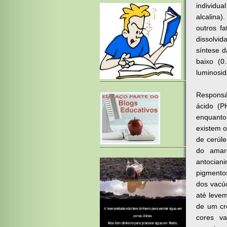
individu
alcalina)
outros f
dissolvi
síntese d
baixo (0
luminosi
Responsá
ácido (P
enquanto
existem o
de cerúle
do amar
antocian
pigmento
dos vacúo
até leve
de um cr
cores va