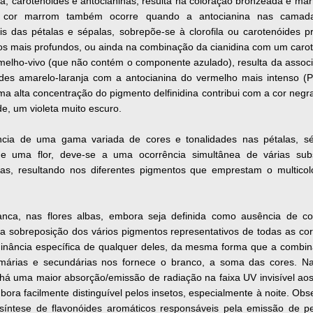
ila, carotenóides e antocianinas, resulta na coloração bronzeada e ma
 A cor marrom também ocorre quando a antocianina nas camad
ais das pétalas e sépalas, sobrepõe-se à clorofila ou carotenóides p
os mais profundos, ou ainda na combinação da cianidina com um caro
melho-vivo (que não contém o componente azulado), resulta da assoc
ides amarelo-laranja com a antocianina do vermelho mais intenso (
ma alta concentração do pigmento delfinidina contribui com a cor negra
e, um violeta muito escuro.
ncia de uma gama variada de cores e tonalidades nas pétalas, s
de uma flor, deve-se a uma ocorrência simultânea de várias sub
ras, resultando nos diferentes pigmentos que emprestam o multicol
anca, nas flores albas, embora seja definida como ausência de co
a sobreposição dos vários pigmentos representativos de todas as co
inância específica de qualquer deles, da mesma forma que a combi
imárias e secundárias nos fornece o branco, a soma das cores. Na
há uma maior absorção/emissão de radiação na faixa UV invisível ao
bora facilmente distinguível pelos insetos, especialmente à noite. Ob
 síntese de flavonóides aromáticos responsáveis pela emissão de p