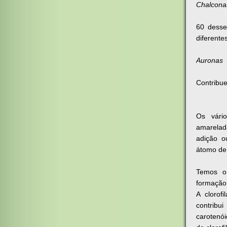
Chalcona
60 desse
diferente
Auronas
Contribu
Os vári
amarelad
adição o
átomo de
Temos o
formação 
A clorofi
contrib
carotenói