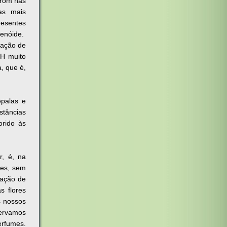
rrom nas
as mais
resentes
tenóide.
iação de
PH muito
, que é,
épalas e
stâncias
orido às
r, é, na
res, sem
nação de
s flores
s nossos
servamos
erfumes.