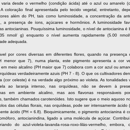
al varia desde o vermelho (condição ácida) até o azul ou amarelo (
. A coloração final apresentada pelo tecido vegetal, entretanto, de
atores além do PH, tais como luminosidade, a concentração da ant
da, a presença de íons, açúcares e hormônios. A luminosidade fa
as antocianinas. Pouquíssima luminosidade, o nível de antocianina é 
.35 nmol/ g) enquanto o nível aumenta rapidamente (5.00 nmol
dade adequada.
vel por cores diversas em diferentes flores, quando na presença
H menor que 7), numa planta, este pigmento apresenta a cor ve
 em meio alcalino (PH maior que 7) colabora com a cor azul ou amar
rquídeas verdadeiramente azuis (PH 7 - 8). O que os cultivadores d
a (cor celeste) é na verdade algo próximo ao violeta. As tonalidades 
ela ao laranja intenso, nas orquídeas, não se devem à pres
inas em ambiente alcalino, mas aos flavonas responsáveis po
s, também chamados carotenóides. Isto sugere que o meio aquoso no 
los das células florais, nas orquídeas, pode ser intensamente ácido 
mente ácido (PH = 6.8). Bioquimicamente, o pigmento antocianina é 
omóforo, antocianindina, ligado a uma molécula de açúcar. Contribu
riando do azul-violeta-lavanda-rosa-roxo-lilás-vermelho, embora,