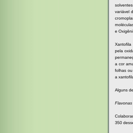
solventes
variável 
cromopla
moléculas
e Oxigêni
Xantofil
pela oxi
permaneça
a cor ama
folhas ou
a xantofi
Alguns d
Flavonas
Colabora
350 dess