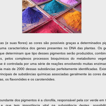
tas (e suas flores) as cores são possíveis graças a determinados p
uma característica dos genes presentes no DNA das plantas. Os 
 que determinam que tipo desses pigmentos serão produzidos, combi
os, pelos complexos processos bioquímicos do metabolismo veget
ese é controlada por uma série de reações envolvendo muitas enzima
a mais de 2000 dessas substâncias perfeitamente identificadas. Exis
rincipais de substâncias químicas associadas geralmente às cores das
ilas, os flavonóides e os carotenóides.
undante dos pigmentos é a clorofila, responsável pela cor verde em 
 e que tem importância vital na subsistência destes, possibil