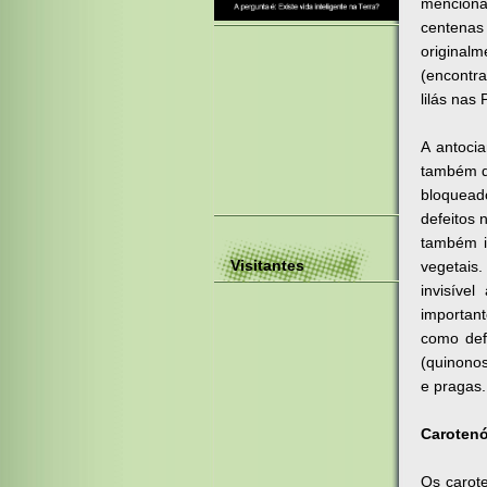
menciona
centenas
original
(encontra
lilás nas
A antoci
também d
bloquead
defeitos 
também i
Visitantes
vegetais.
invisíve
important
como def
(quinonos
e pragas.
Caroten
Os carot