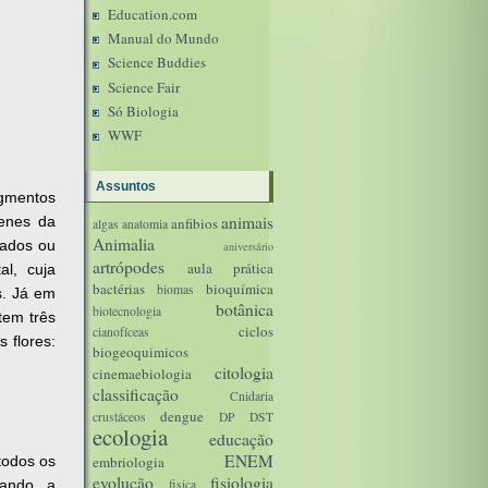
Education.com
Manual do Mundo
Science Buddies
Science Fair
Só Biologia
WWF
Assuntos
igmentos
animais
genes da
anfibios
algas
anatomia
Animalia
nados ou
aniversário
artrópodes
aula prática
al, cuja
bactérias
bioquímica
biomas
s. Já em
botânica
biotecnologia
tem três
ciclos
cianofíceas
 flores:
biogeoquimicos
citologia
cinemaebiologia
classificação
Cnidaria
dengue
crustáceos
DP
DST
ecologia
educação
ENEM
todos os
embriologia
evolução
fisiologia
itando a
fisica