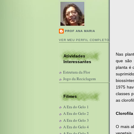
PROF ANA MARIA
VER MEU PERFIL COMPLETO
Nas plan
Atividades
que são 
Interessantes
planta é
Estrutura da Flor
suprimid
Jogo da Reciclagem
biossínt
1975 havi
classes p
Filmes
as clorof
A Era do Gelo 1
A Era do Gelo 2
Clorofila
A Era do Gelo 3
O mais ab
A Era do Gelo 4
vegetais
A Era do Gelo 5