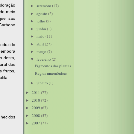
oloração
setembro
(17)
►
 do meio
agosto
(2)
►
(que são
julho
(5)
►
 Carbono
junho
(1)
►
maio
(11)
►
abril
(27)
►
roduzido
s embora
março
(7)
►
o desta,
fevereiro
(2)
▼
ural das
Pigmentos das plantas
 frutos,
Regras mnemônicas
fila.
janeiro
(1)
►
2011
(77)
►
2010
(72)
►
2009
(67)
►
2008
(57)
►
nhecidos
2007
(77)
►