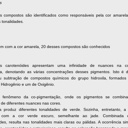
s
s compostos são identificados como responsáveis pela cor amarel
s tonalidades.
em com a cor amarela, 20 desses compostos são conhecidos
os carotenóides apresentam uma infinidade de nuances na co
a, denotando as várias concentrações desses pigmentos. Isto é 
u subtração de compostos químicos do grupo hidroxila, formado
 Hidrogênio e um de Oxigênio.
 fenômeno da co-pigmentação, onde os pigmentos se combin
de diferentes nuances nas cores.
la produz diferentes tonalidades de verde. Sozinha, entretanto, a c
ui com a cor verde escuro, semelhante ao jade. Combinada
des, resulta nas tonalidades mais claras ou pálidas. A ocorrência si