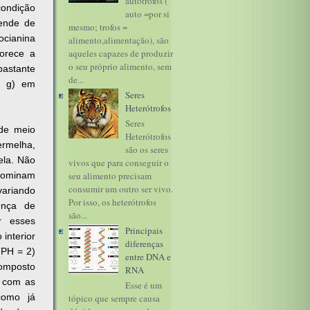
autótrofos (
condição
auto =por si
pende de
mesmo; trofos =
ocianina
alimento,alimentação), são
aqueles capazes de produzir
vorece a
o seu próprio alimento, sem
bastante
de...
/ g) em
Seres
Heterótrofos
Seres
 de meio
Heterótrofos
rmelha,
são os seres
ela. Não
vivos que para conseguir o
enominam
seu alimento precisam
consumir um outro ser vivo.
variando
Por isso, os heterótrofos
ença de
são...
r esses
Principais
interior
diferenças
(PH = 2)
entre DNA e
composto
RNA
i com as
Esse é um
 como já
tópico que sempre causa