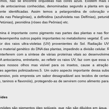
mos, não se encontre orquídeas nas cores azuis. Existem mais 
 de antocianinas conhecidas, denominadas segundo a planta em q
mente identificadas. Assim temos a pelargonidina de coloração 
da nas Pelargônias), a delfinidina (azul/violeta nas Delfínias), petuni
 Petúnias), peonidina (róseo das Peônias) etc.
anina é importante como pigmento nas partes das plantas e nas flo
esempenha outros papéis importantes no metabolismo vegetal. É um
or dos raios ultra-violetas (UV) provenientes do Sol. Radiação U
no material genético do DNA das plantas, impedindo a divisão celular. 
nterferem com a síntese de várias proteínas vitais ao desenvolvim
 A antocianina, entretanto, ao refletir os raios UV, faz com que essa 
l aos nossos olhos mas visível para os insetos, cause a atraçã
es agentes polinizadores.5. Um outro aspecto importante dessa subs
ensivo, pois empresta um sabor desagradável aos tecidos de certas
, taninos e flavonóis), protegendo-as de servirem como alimento para
óides
enóides são pigmentos óleo solúveis, que não são diluídos em água