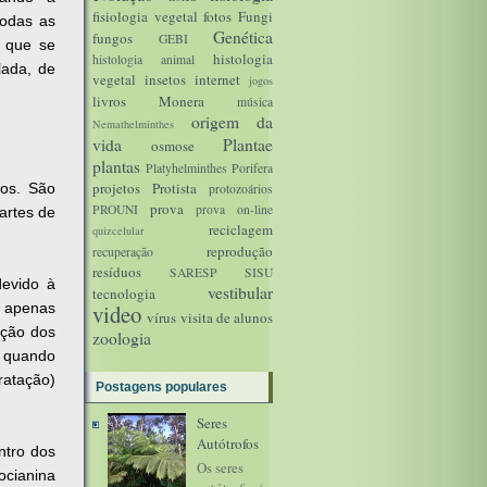
fisiologia vegetal
fotos
Fungi
todas as
Genética
fungos
GEBI
o que se
histologia
histologia animal
lada, de
vegetal
insetos
internet
jogos
livros
Monera
música
origem da
Nemathelminthes
vida
Plantae
osmose
plantas
Platyhelminthes
Porifera
projetos
Protista
vos. São
protozoários
prova
PROUNI
prova on-line
artes de
reciclagem
quizcelular
reprodução
recuperação
resíduos
SARESP
SISU
devido à
vestibular
tecnologia
, apenas
video
vírus
visita de alunos
ação dos
zoologia
, quando
ratação)
Postagens populares
Seres
Autótrofos
ntro dos
Os seres
ocianina