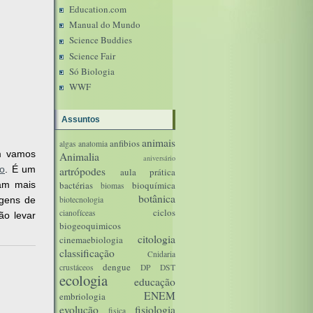
Education.com
Manual do Mundo
Science Buddies
Science Fair
Só Biologia
WWF
Assuntos
animais
anfibios
algas
anatomia
m vamos
Animalia
aniversário
vo
. É um
artrópodes
aula prática
am mais
bactérias
bioquímica
biomas
botânica
agens de
biotecnologia
ciclos
cianofíceas
ão levar
biogeoquimicos
citologia
cinemaebiologia
classificação
Cnidaria
dengue
crustáceos
DP
DST
ecologia
educação
ENEM
embriologia
evolução
fisiologia
fisica