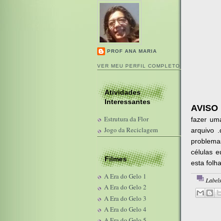
PROF ANA MARIA
VER MEU PERFIL COMPLETO
Atividades
Interessantes
AVISO
Estrutura da Flor
fazer uma
Jogo da Reciclagem
arquivo 
problema
células e
Filmes
esta folh
A Era do Gelo 1
Label
A Era do Gelo 2
A Era do Gelo 3
A Era do Gelo 4
A Era do Gelo 5