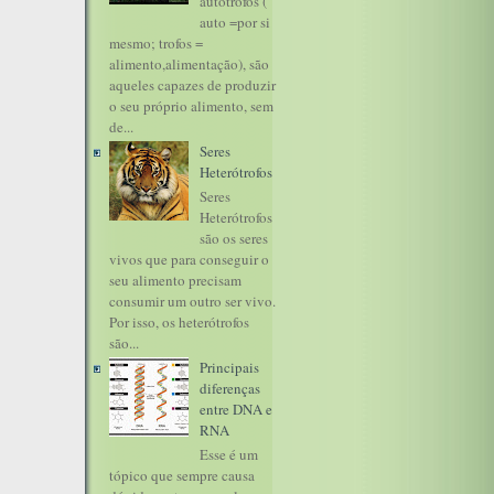
autótrofos (
auto =por si
mesmo; trofos =
alimento,alimentação), são
aqueles capazes de produzir
o seu próprio alimento, sem
de...
Seres
Heterótrofos
Seres
Heterótrofos
são os seres
vivos que para conseguir o
seu alimento precisam
consumir um outro ser vivo.
Por isso, os heterótrofos
são...
Principais
diferenças
entre DNA e
RNA
Esse é um
tópico que sempre causa