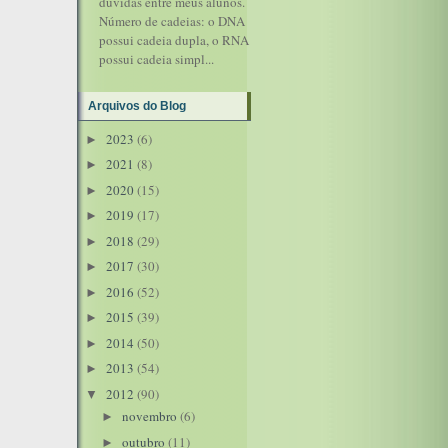
dúvidas entre meus alunos.
Número de cadeias: o DNA
possui cadeia dupla, o RNA
possui cadeia simpl...
Arquivos do Blog
2023
(6)
►
2021
(8)
►
2020
(15)
►
2019
(17)
►
2018
(29)
►
2017
(30)
►
2016
(52)
►
2015
(39)
►
2014
(50)
►
2013
(54)
►
2012
(90)
▼
novembro
(6)
►
outubro
(11)
►