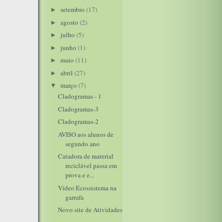
setembro
(17)
►
agosto
(2)
►
julho
(5)
►
junho
(1)
►
maio
(11)
►
abril
(27)
►
março
(7)
▼
Cladogramas - 1
Cladogramas-3
Cladogramas-2
AVISO aos alunos de
segundo ano
Catadora de material
reciclável passa em
prova e e...
Vídeo Ecossistema na
garrafa
Novo site de Atividades