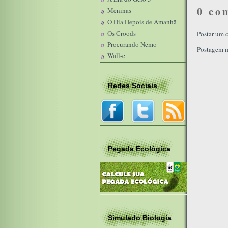
0 co
Meninas
O Dia Depois de Amanhã
Os Croods
Postar um 
Procurando Nemo
Postagem m
Wall-e
Redes Sociais
Pegada Ecológica
Simulado Biologia