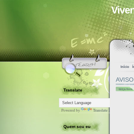
Vive
Início
Í
AVISO 
terça-feir
Translate
Powered by
Translate
Quem sou eu