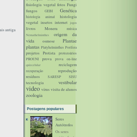
fisiologia vegetal
fotos
Fungi
Genética
fungos
GEBI
histologia
histologia animal
vegetal
insetos
internet
jogos
livros
Monera
música
is antiga
origem da
Nemathelminthes
vida
Plantae
osmose
plantas
Platyhelminthes
Porifera
projetos
Protista
protozoários
prova
PROUNI
prova on-line
reciclagem
quizcelular
reprodução
recuperação
resíduos
SARESP
SISU
vestibular
tecnologia
video
vírus
visita de alunos
zoologia
Postagens populares
Seres
Autótrofos
Os seres