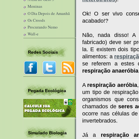
Meninas
O Dia Depois de Amanhã
Ok! O ser vivo conse
Os Croods
acabado!?
Procurando Nemo
Wall-e
Não, nada disso! A 
fabricado) deve ser p
la. E existem dois ti
Redes Sociais
alimentos: a
respiraç
se referem a estes
respiração anaeróbia
A
respiração aeróbia
Pegada Ecológica
um tipo de respiraçã
organismos que cons
chamados de
seres a
ocorre nas células de
invertebrados.
Simulado Biologia
Já a
respiração a