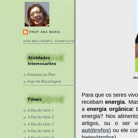
PROF ANA MARIA
VER MEU PERFIL COMPLETO
Atividades
Interessantes
Estrutura da Flor
Ali
Jogo da Reciclagem
Para que os seres viv
Filmes
recebam
energia
. Mas
a
energia orgânica
! 
A Era do Gelo 1
energia? Nos aliment
A Era do Gelo 2
artigos, ou o ser v
A Era do Gelo 3
autótrofos
) ou ele co
A Era do Gelo 4
heterótrofos
).
A Era do Gelo 5