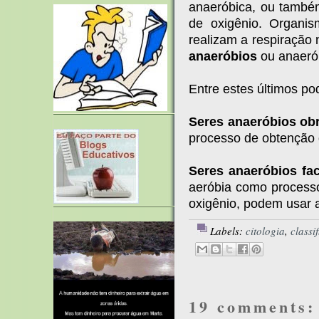
anaeróbica, ou també
de oxigênio. Organi
realizam a respiração
anaeróbios
ou anaeró
Entre estes últimos po
Seres anaeróbios obr
processo de obtenção 
Seres anaeróbios fac
aeróbia como process
oxigênio, podem usar a
Labels:
citologia
,
classi
19 comments: