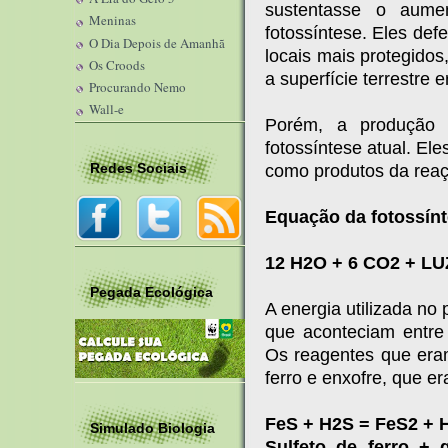
sustentasse o aume
Meninas
fotossíntese. Eles de
O Dia Depois de Amanhã
locais mais protegidos
Os Croods
a superfície terrestre e
Procurando Nemo
Wall-e
Porém, a produção 
fotossíntese atual. Ele
Redes Sociais
como produtos da reaç
Equação da fotossínt
12 H2O + 6 CO2 + LU
Pegada Ecológica
A energia utilizada no
que aconteciam entre 
Os reagentes que era
ferro e enxofre, que e
FeS + H2S = FeS2 + 
Simulado Biologia
Sulfeto de ferro + 