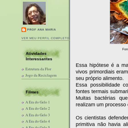
PROF ANA MARIA
VER MEU PERFIL COMPLETO
Fon
Atividades
Interessantes
Essa hipótese é a ma
Estrutura da Flor
vivos primordiais eram
Jogo da Reciclagem
seu próprio alimento.
Essa possibilidade c
fontes termais submar
Filmes
Muitas bactérias qu
A Era do Gelo 1
realizam um processo d
A Era do Gelo 2
A Era do Gelo 3
Os cientistas defend
A Era do Gelo 4
primitiva não havia a
A Era do Gelo 5