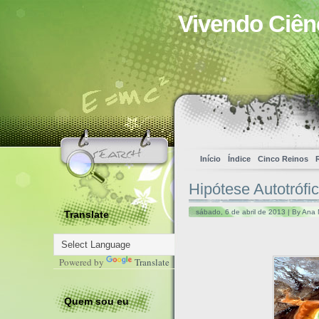
Vivendo Ciên
Início
Índice
Cinco Reinos
Hipótese Autotrófi
sábado, 6 de abril de 2013 | By Ana 
Translate
Powered by
Translate
Quem sou eu