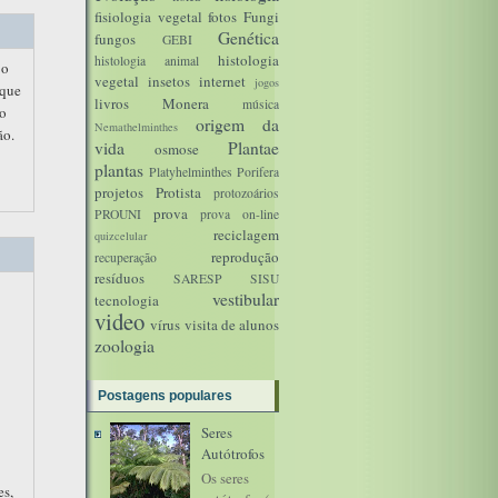
fisiologia vegetal
fotos
Fungi
Genética
fungos
GEBI
histologia
histologia animal
 o
vegetal
insetos
internet
jogos
 que
livros
Monera
música
vo
origem da
Nemathelminthes
ão.
vida
Plantae
osmose
plantas
Platyhelminthes
Porifera
projetos
Protista
protozoários
prova
PROUNI
prova on-line
reciclagem
quizcelular
reprodução
recuperação
resíduos
SARESP
SISU
vestibular
tecnologia
video
vírus
visita de alunos
zoologia
Postagens populares
Seres
Autótrofos
Os seres
es,