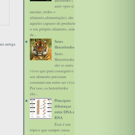
autótrofos (
auto =por si
mesmo; trofos =
alimento,alimentação), são
aqueles capazes de produzir
o seu próprio alimento, sem
de...
Seres
is antiga
Heterótrofos
Seres
Heterótrofos
são os seres
vivos que para conseguir o
seu alimento precisam
consumir um outro ser vivo.
Por isso, os heterótrofos
são...
Principais
diferenças
entre DNA e
RNA
Esse é um
tópico que sempre causa