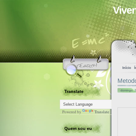
Vive
Início
Í
Metodo
domingo, 2
Translate
Powered by
Translate
Quem sou eu