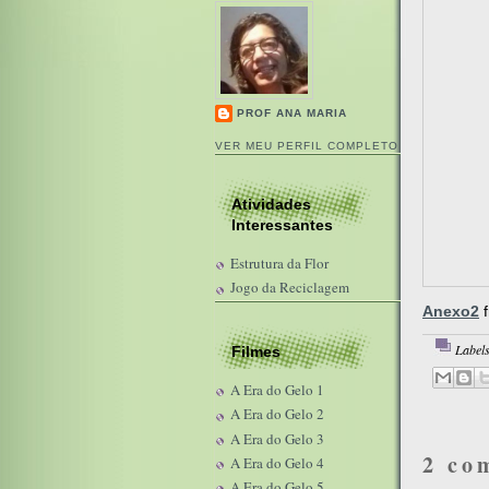
PROF ANA MARIA
VER MEU PERFIL COMPLETO
Atividades
Interessantes
Estrutura da Flor
Jogo da Reciclagem
Anexo2
Label
Filmes
A Era do Gelo 1
A Era do Gelo 2
A Era do Gelo 3
2 co
A Era do Gelo 4
A Era do Gelo 5