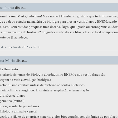
umberto
disse...
om dia Ana Maria, tudo bem! Meu nome é Humberto, gostaria que tu indica-se me,
ue eu devo estudar na matéria de biologia para prestar vestibulares e ENEM, sendo
u, estou sem estudar por quase uma década. Digo, qual grade ou cronograma eu de
eguir na matéria de biologia? Eu gostei muito do seu blog, ele é de fácil compreens
este de já agradeço.
5 de novembro de 2015 às 12:10
na Maria
disse...
lá Humberto
s principais temas de Biologia abordados no ENEM e nos vestibulares são:
origem da vida e evolução biológica
metabolismo celular: síntese de proteínas e ácidos nucleicos
 metabolismo energético: fotossíntese, respiração e fermentação
 divisões celulares
 genética (muito!)
 doenças infecto parasitárias
 fisiologia animal e vegetal
 ecologia (fluxo de energia e matéria, ciclos biogeoquímicos, dinâmica de populaçõ