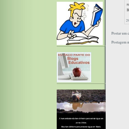
r
B
2
Postar um 
Postagem m