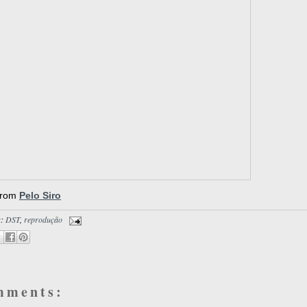
from
Pelo Siro
s:
DST
,
reprodução
mments: