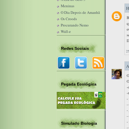
Meninas
H
O Dia Depois de Amanhã
B
Os Croods
q
Procurando Nemo
e
Wall-e
s
D
Redes Sociais
2
A
O
O
Pegada Ecológica
-
-
-
-
-
-
-
Simulado Biologia
-