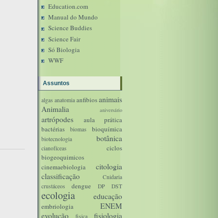
Education.com
Manual do Mundo
Science Buddies
Science Fair
Só Biologia
WWF
Assuntos
animais
anfibios
algas
anatomia
Animalia
aniversário
artrópodes
aula prática
bactérias
bioquímica
biomas
botânica
biotecnologia
ciclos
cianofíceas
biogeoquimicos
citologia
cinemaebiologia
classificação
Cnidaria
dengue
crustáceos
DP
DST
ecologia
educação
ENEM
embriologia
evolução
fisiologia
fisica