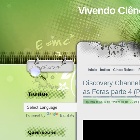
Vivendo Ciên
Início
Índice
Cinco Reinos
Discovery Channel
as Feras parte 4 (P
Translate
quinta-feira, 4 de fevereiro de 2016 
Powered by
Translate
Quem sou eu