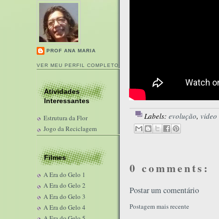
PROF ANA MARIA
VER MEU PERFIL COMPLETO
Atividades
Interessantes
Labels:
evolução
,
video
Estrutura da Flor
Jogo da Reciclagem
Filmes
0 comments:
A Era do Gelo 1
A Era do Gelo 2
Postar um comentário
A Era do Gelo 3
Postagem mais recente
A Era do Gelo 4
A Era do Gelo 5