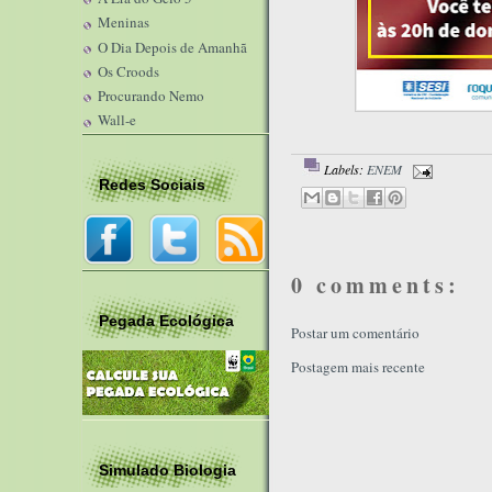
Meninas
O Dia Depois de Amanhã
Os Croods
Procurando Nemo
Wall-e
Labels:
ENEM
Redes Sociais
0 comments:
Pegada Ecológica
Postar um comentário
Postagem mais recente
Simulado Biologia