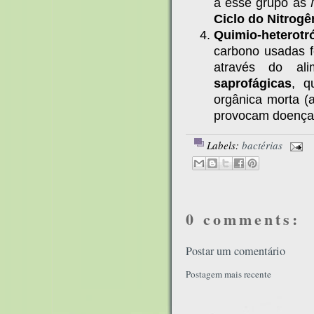
a esse grupo as
Ciclo do Nitrogê
Quimio-heterotró
carbono usadas 
através do ali
saprofágicas
, q
orgânica morta (
provocam doença
Labels:
bactérias
0 comments:
Postar um comentário
Postagem mais recente