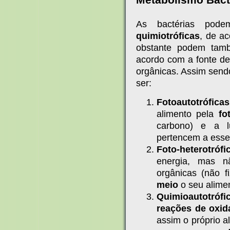
As bactérias pod
quimiotróficas
, de ac
obstante podem ta
acordo com a fonte d
orgânicas. Assim send
ser:
Fotoautotróficas
alimento pela
fo
carbono) e a l
pertencem a esse
Foto-heterotrófi
energia, mas n
orgânicas (não f
meio
o seu alime
Quimioautotrófi
reações de oxid
assim o próprio a