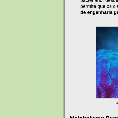
bacteriano, desd
permite que os ci
de engenharia g
Ba
Metabolismo Bact