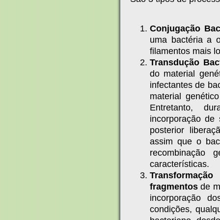
Conjugação Bact
uma bactéria a o
filamentos mais l
Transdução Bact
do material gené
infectantes de ba
material genético
Entretanto, d
incorporação de
posterior libera
assim que o bact
recombinação g
características.
Transformação 
fragmentos
de mo
incorporação d
condições, qualq