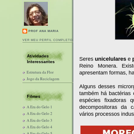
PROF ANA MARIA
VER MEU PERFIL COMPLETO
Atividades
Seres
unicelulares
e
Interessantes
Reino Monera. Exis
Estrutura da Flor
apresentam formas, hab
Jogo da Reciclagem
Alguns desses micro
também há bactérias
Filmes
espécies fixadoras 
decompositoras da c
A Era do Gelo 1
A Era do Gelo 2
vários processos indust
A Era do Gelo 3
A Era do Gelo 4
A Era do Gelo 5