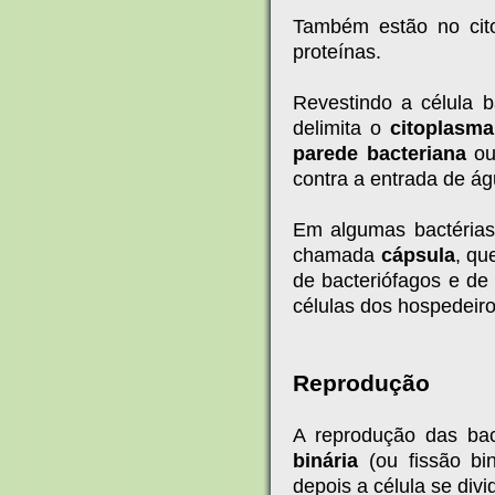
Também estão no cit
proteínas.
Revestindo a célula 
delimita o
citoplasma
parede bacteriana
ou
contra a entrada de ág
Em algumas bactéria
chamada
cápsula
, qu
de bacteriófagos e de 
células dos hospedeiro
Reprodução
A reprodução das ba
binária
(ou fissão bi
depois a célula se div