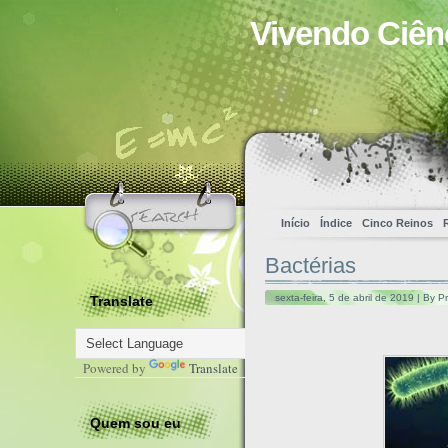
Vivendo Ciên
Início
Índice
Cinco Reinos
Bactérias
sexta-feira, 5 de abril de 2019 | By P
Translate
Powered by
Translate
Quem sou eu