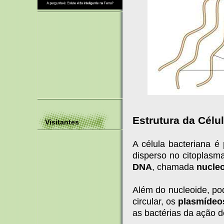
Estrutura da Célu
Visitantes
A célula bacteriana é
disperso no citoplasm
DNA
, chamada
nucle
Além do nucleoide, p
circular, os
plasmídeo
as bactérias da ação d