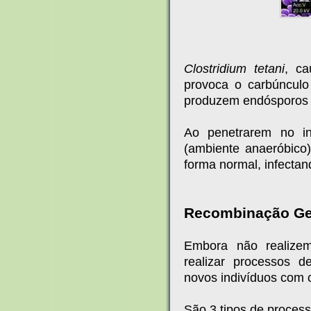
Clostridium tetani
, c
provoca o carbúnculo
produzem endósporos e
Ao penetrarem no i
(ambiente anaeróbico
forma normal, infectan
Recombinação Gen
Embora não realize
realizar processos 
novos indivíduos com ca
São 3 tipos de process