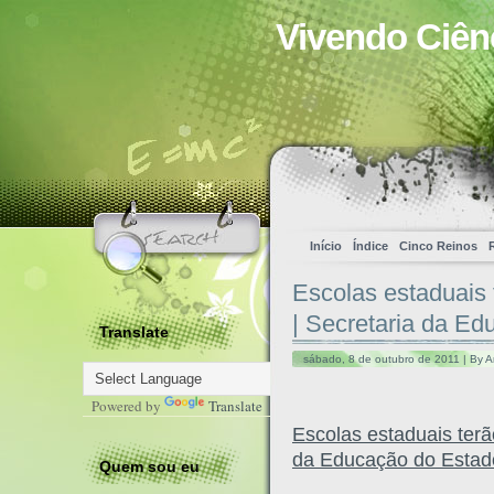
Vivendo Ciên
Início
Índice
Cinco Reinos
Escolas estaduais 
| Secretaria da E
Translate
sábado, 8 de outubro de 2011 | By A
Powered by
Translate
Escolas estaduais terã
da Educação do Estad
Quem sou eu