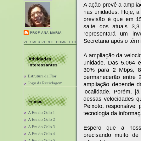
A ação prevê a ampli
nas unidades. Hoje, a
previsão é que em 1
salte dos atuais 3
representará um in
PROF ANA MARIA
Secretaria após o térm
VER MEU PERFIL COMPLETO
A ampliação da veloci
Atividades
unidade. Das 5.064 e
Interessantes
30% para 2 Mbps, 
Estrutura da Flor
permanecerão entre 
Jogo da Reciclagem
ampliação depende da
localidade. Porém, j
dessas velocidades qu
Filmes
Peixoto, responsável 
A Era do Gelo 1
tecnologia da informa
A Era do Gelo 2
A Era do Gelo 3
Espero que a nossa
A Era do Gelo 4
precisando muito d
A Era do Gelo 5