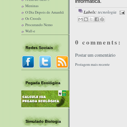
informática.
Meninas
Labels:
tecnologia
O Dia Depois de Amanhã
Os Croods
Procurando Nemo
Wall-e
0 comments:
Redes Sociais
Postar um comentário
Postagem mais recente
Pegada Ecológica
Simulado Biologia