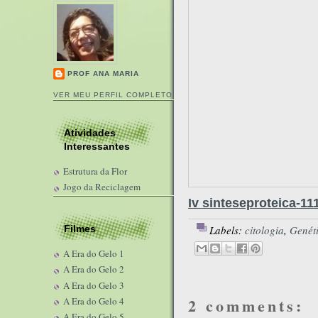
PROF ANA MARIA
VER MEU PERFIL COMPLETO
Atividades
Interessantes
Estrutura da Flor
Jogo da Reciclagem
Iv sinteseproteica-
Filmes
Labels:
citologia
,
Genét
A Era do Gelo 1
A Era do Gelo 2
A Era do Gelo 3
2 comments:
A Era do Gelo 4
A Era do Gelo 5