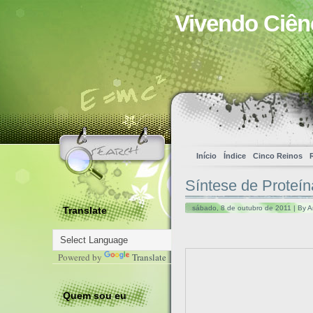
Vivendo Ciên
Início
Índice
Cinco Reinos
Síntese de Proteín
sábado, 8 de outubro de 2011 | By A
Translate
Powered by
Translate
Quem sou eu