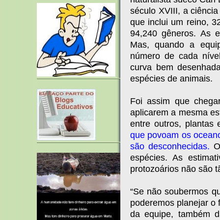
século XVIII, a ciênci
que inclui um reino, 3
94,240 gêneros. As e
Mas, quando a equi
número de cada nível
curva bem desenhada 
espécies de animais.
Foi assim que chega
aplicarem a mesma esti
entre outros, plantas
que povoam os oceanos
são desconhecidas.
Ou
espécies. As estimat
protozoários não são t
“Se não soubermos q
poderemos planejar o 
da equipe, também d