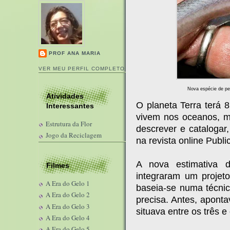
PROF ANA MARIA
VER MEU PERFIL COMPLETO
Nova espécie de pe
Atividades
O planeta Terra terá 
Interessantes
vivem nos oceanos, ma
Estrutura da Flor
descrever e catalogar,
Jogo da Reciclagem
na revista online Publi
A nova estimativa d
Filmes
integraram um proje
A Era do Gelo 1
baseia-se numa técnic
A Era do Gelo 2
precisa. Antes, apont
A Era do Gelo 3
situava entre os três e
A Era do Gelo 4
A Era do Gelo 5