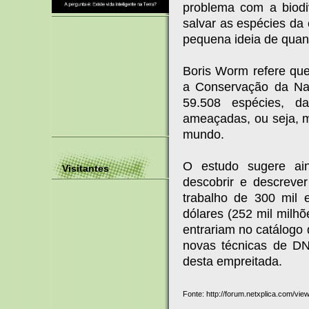
problema com a biod
salvar as espécies da
pequena ideia de quan
Boris Worm refere que
a Conservação da Nat
59.508 espécies, d
ameaçadas, ou seja, 
mundo.
O estudo sugere ain
Visitantes
descobrir e descreve
trabalho de 300 mil 
dólares (252 mil milh
entrariam no catálogo 
novas técnicas de DN
desta empreitada.
Fonte: http://forum.netxplica.com/vi