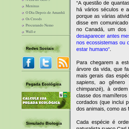
“A questão de quantas
Meninas
há vários séculos e a
O Dia Depois de Amanhã
porque as várias ativ
Os Croods
disse em comunicado 
Procurando Nemo
no Canadá, um dos 
Wall-e
desaparecer antes me
nos ecossistemas ou d
Redes Sociais
estar humano”
.
Para chegarem a est
árvore da vida, que f
mais gerais das espé
sapiens
, ao gênero
Pegada Ecológica
chimpanzé), à ordem
classe dos mamíferos (
cordados (que inclui p
dos animais, como as 
Cada espécie é orde
Simulado Biologia
naturalista sueco Carl