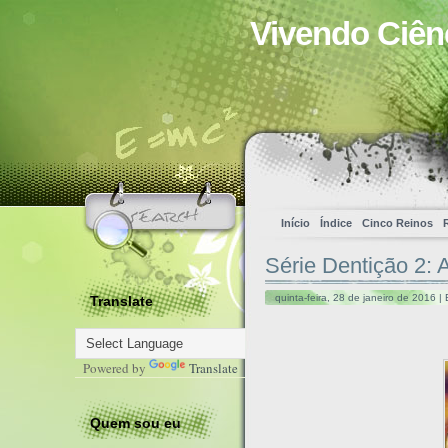
Vivendo Ciên
Início
Índice
Cinco Reinos
Série Dentição 2: 
quinta-feira, 28 de janeiro de 2016 |
Translate
Powered by
Translate
Quem sou eu