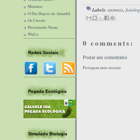
Meninas
Labels:
animais
,
fisiolo
O Dia Depois de Amanhã
Os Croods
Procurando Nemo
Wall-e
0 comments:
Redes Sociais
Postar um comentário
Postagem mais recente
Pegada Ecológica
Simulado Biologia