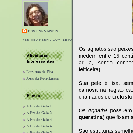
PROF ANA MARIA
VER MEU PERFIL COMPLETO
Os agnatos são peixes 
medem entre 15 cent
Atividades
Interessantes
adula, sendo conhe
feiticeira).
Estrutura da Flor
Jogo da Reciclagem
Sua pele é lisa, s
carnosa na região ca
Filmes
chamados de
ciclost
A Era do Gelo 1
Os
Agnatha
possue
A Era do Gelo 2
queratina
) que fixam 
A Era do Gelo 3
A Era do Gelo 4
São estruturas semelh
A Era do Gelo 5