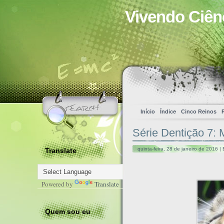
Vivendo Ciên
Início
Índice
Cinco Reinos
Série Dentição 7:
quinta-feira, 28 de janeiro de 2016 |
Translate
Powered by
Translate
Quem sou eu