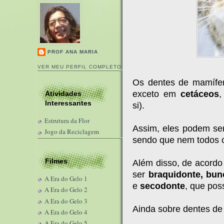
PROF ANA MARIA
VER MEU PERFIL COMPLETO
Os dentes de mamífer
exceto em
cetáceos
,
Atividades
Interessantes
si).
Estrutura da Flor
Assim, eles podem s
Jogo da Reciclagem
sendo que nem todos 
Filmes
Além disso, de acordo
ser
braquidonte, bun
A Era do Gelo 1
e
secodonte
, que pos
A Era do Gelo 2
A Era do Gelo 3
Ainda sobre dentes de
A Era do Gelo 4
A Era do Gelo 5