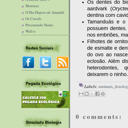
Os dentes do bic
Meninas
aardvark (
Orycte
O Dia Depois de Amanhã
dentina com cavid
Os Croods
Tamanduás e o p
Procurando Nemo
possuem dentes. 
Wall-e
nos embriões, ma
Filhotes de ornit
de esmalte e den
Redes Sociais
do ovo ao nascer
eclosão. Além di
heterodontes, 
deixarem o ninho.
Pegada Ecológica
Labels:
animais
,
fisiolo
0 comments:
Simulado Biologia