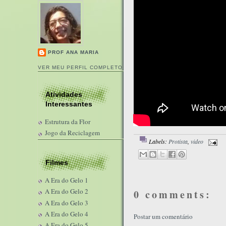
PROF ANA MARIA
VER MEU PERFIL COMPLETO
Atividades
Interessantes
Estrutura da Flor
Jogo da Reciclagem
Labels:
Protista
,
video
Filmes
A Era do Gelo 1
A Era do Gelo 2
0 comments:
A Era do Gelo 3
A Era do Gelo 4
Postar um comentário
A Era do Gelo 5