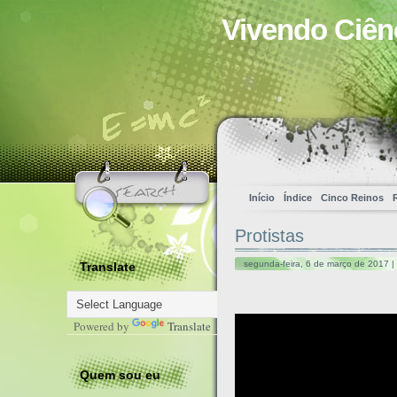
Vivendo Ciên
Início
Índice
Cinco Reinos
Protistas
segunda-feira, 6 de março de 2017 |
Translate
Powered by
Translate
Quem sou eu