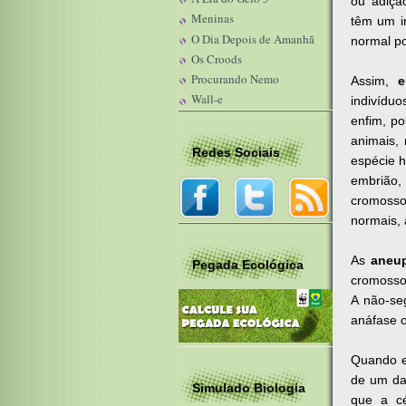
ou adiçã
Meninas
têm um im
O Dia Depois de Amanhã
normal po
Os Croods
Procurando Nemo
Assim,
e
Wall-e
indivíduo
enfim, p
animais,
Redes Sociais
espécie h
embrião,
cromosso
normais, 
As
aneup
Pegada Ecológica
cromossom
A não-se
anáfase o
Quando e
de um da
Simulado Biologia
que a c