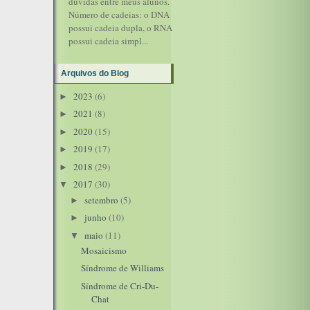
dúvidas entre meus alunos.
Número de cadeias: o DNA
possui cadeia dupla, o RNA
possui cadeia simpl...
Arquivos do Blog
2023
(6)
►
2021
(8)
►
2020
(15)
►
2019
(17)
►
2018
(29)
►
2017
(30)
▼
setembro
(5)
►
junho
(10)
►
maio
(11)
▼
Mosaicismo
Síndrome de Williams
Síndrome de Cri-Du-
Chat