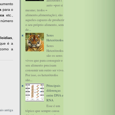
autótrofos (
 aumento
auto =por si
a
para o
mesmo; trofos =
alimento,alimentação), são
ica
etc.,
aqueles capazes de produzir
u número
o seu próprio alimento, sem
de...
Seres
loidias
,
Heterótrofos
 que é a
Seres
 como a
Heterótrofos
são os seres
vivos que para conseguir o
seu alimento precisam
consumir um outro ser vivo.
Por isso, os heterótrofos
são...
Principais
diferenças
entre DNA e
RNA
Esse é um
is antiga
tópico que sempre causa