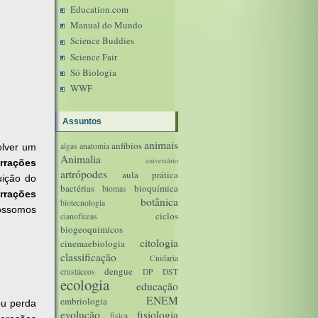
Education.com
Manual do Mundo
Science Buddies
Science Fair
Só Biologia
WWF
Assuntos
animais
anfibios
algas
anatomia
lver um
Animalia
aniversário
rrações
artrópodes
aula prática
ição do
bactérias
bioquímica
biomas
rrações
botânica
biotecnologia
ossomos
ciclos
cianofíceas
biogeoquimicos
citologia
cinemaebiologia
classificação
Cnidaria
dengue
crustáceos
DP
DST
ecologia
educação
ENEM
embriologia
ou perda
evolução
fisiologia
fisica