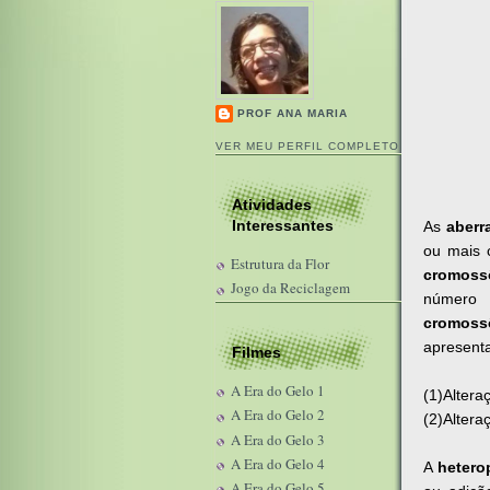
PROF ANA MARIA
VER MEU PERFIL COMPLETO
Atividades
Interessantes
As
aberr
ou mais 
Estrutura da Flor
cromoss
Jogo da Reciclagem
número 
cromossô
apresenta
Filmes
A Era do Gelo 1
(1)Alter
A Era do Gelo 2
(2)Alter
A Era do Gelo 3
A Era do Gelo 4
A
hetero
A Era do Gelo 5