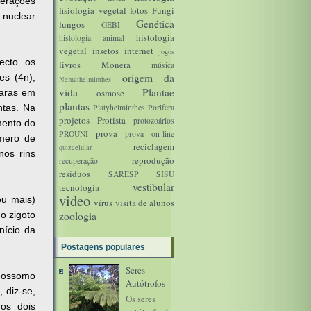
terações
fisiologia vegetal
fotos
Fungi
 nuclear
Genética
fungos
GEBI
histologia
histologia animal
vegetal
insetos
internet
jogos
ecto os
livros
Monera
música
origem da
es (4n),
Nemathelminthes
vida
Plantae
aras em
osmose
plantas
ntas. Na
Platyhelminthes
Porifera
projetos
Protista
protozoários
mento do
prova
PROUNI
prova on-line
úmero de
reciclagem
quizcelular
nos rins
reprodução
recuperação
resíduos
SARESP
SISU
vestibular
tecnologia
video
u mais)
vírus
visita de alunos
o zigoto
zoologia
nício da
Postagens populares
Seres
omossomo
Autótrofos
 diz-se,
Os seres
os dois