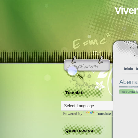
Vive
Início
Í
Aberr
segunda-fe
Translate
Powered by
Translate
Quem sou eu