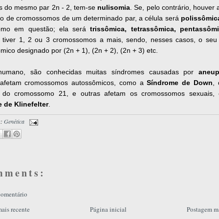
s do mesmo par 2n - 2, tem-se
nulisomia
. Se, pelo contrário, houver
o de cromossomos de um determinado par, a célula será
polissômic
omo em questão; ela será
trissômica, tetrassômica, pentassôm
 tiver 1, 2 ou 3 cromossomos a mais, sendo, nesses casos, o se
ico designado por (2n + 1), (2n + 2), (2n + 3) etc.
humano, são conhecidas muitas síndromes causadas por
aneup
 afetam cromossomos autossômicos, como a
Síndrome de Down
,
a do cromossomo 21, e outras afetam os cromossomos sexuais,
 de Klinefelter
.
s:
Genética
mments:
comentário
ais recente
Página inicial
Postagem ma