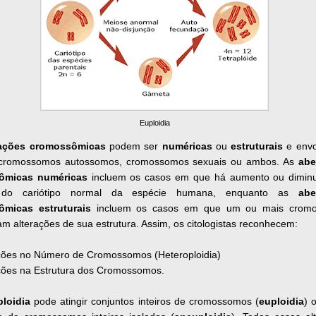
Euploidia
ações cromossômicas
podem ser
numéricas
ou
estruturais
e envo
cromossomos autossomos, cromossomos sexuais ou ambos. As
abe
ômicas numéricas
incluem os casos em que há aumento ou diminu
do cariótipo normal da espécie humana, enquanto as
abe
micas estruturais
incluem os casos em que um ou mais crom
m alterações de sua estrutura. Assim, os citologistas reconhecem:
ações no Número de Cromossomos (Heteroploidia)
ações na Estrutura dos Cromossomos.
ploidia
pode atingir conjuntos inteiros de cromossomos (
euploidia
) 