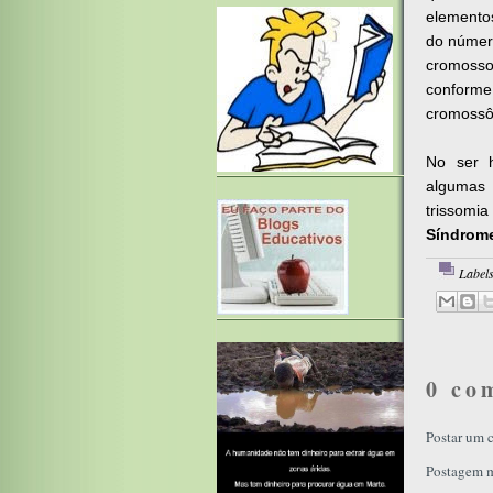
elemento
do númer
cromoss
conforme
cromossôm
No ser 
algumas
trissomi
Síndrome
Label
0 co
Postar um 
Postagem m