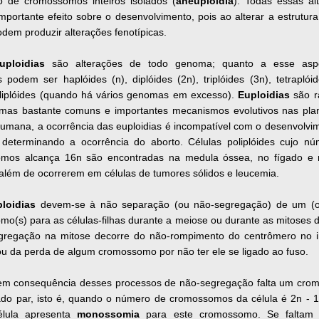
o de cromossomos inteiros isolados (
aneuploidia
). Todas essas al
portante efeito sobre o desenvolvimento, pois ao alterar a estrutura
dem produzir alterações fenotípicas.
uploidias
são alterações de todo genoma; quanto a esse asp
s podem ser haplóides (n), diplóides (2n), triplóides (3n), tetraplóid
oliplóides (quando há vários genomas em excesso).
Euploidias
são r
 mas bastante comuns e importantes mecanismos evolutivos nas pla
umana, a ocorrência das euploidias é incompatível com o desenvolvi
 determinando a ocorrência do aborto. Células poliplóides cujo n
mos alcança 16n são encontradas na medula óssea, no fígado e 
além de ocorrerem em células de tumores sólidos e leucemia.
loidias
devem-se à não separação (ou não-segregação) de um (o
o(s) para as células-filhas durante a meiose ou durante as mitoses d
gregação na mitose decorre do não-rompimento do centrômero no i
u da perda de algum cromossomo por não ter ele se ligado ao fuso.
m consequência desses processos de não-segregação falta um cr
do par, isto é, quando o número de cromossomos da célula é 2n - 1,
élula apresenta
monossomia
para este cromossomo. Se faltam 