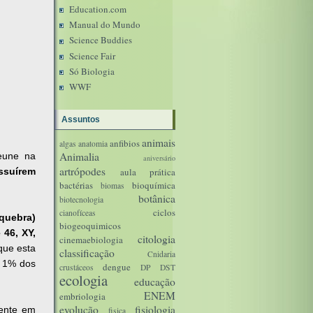
Education.com
Manual do Mundo
Science Buddies
Science Fair
Só Biologia
WWF
Assuntos
animais
anfibios
algas
anatomia
Animalia
jeune na
aniversário
artrópodes
ssuírem
aula prática
bactérias
bioquímica
biomas
botânica
biotecnologia
ciclos
cianofíceas
(quebra)
biogeoquimicos
 46, XY,
citologia
cinemaebiologia
 que esta
classificação
Cnidaria
e 1% dos
dengue
crustáceos
DP
DST
ecologia
educação
ENEM
embriologia
evolução
fisiologia
mente em
fisica