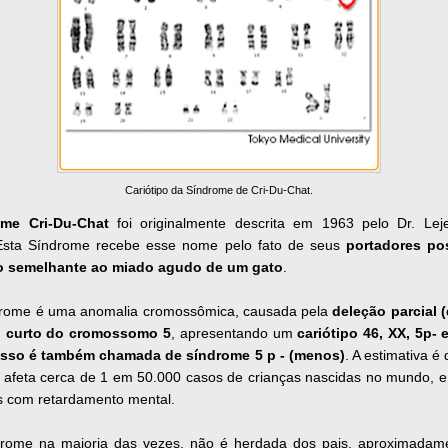
Cariótipo da Síndrome de Cri-Du-Chat.
ome Cri-Du-Chat
foi originalmente descrita em 1963 pelo Dr. Le
Esta Síndrome recebe esse nome pelo fato de seus
portadores po
o semelhante ao miado agudo de um gato
.
drome é uma anomalia cromossômica, causada pela
deleção parcial 
o curto do cromossomo 5
, apresentando um
cariótipo 46, XX, 5p- e
isso é também chamada de síndrome 5 p - (menos)
. A estimativa é
 afeta cerca de 1 em 50.000 casos de crianças nascidas no mundo, 
s com retardamento mental.
drome na maioria das vezes, não é herdada dos pais, aproximada