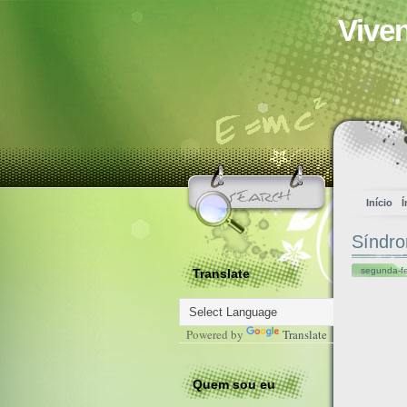
Vive
Início
Í
Síndro
segunda-fe
Translate
Powered by
Translate
Quem sou eu