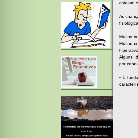
estejam c
As crianç
fisiológic
Muitos b
Muitas c
hiperati
Alguns, 
por cabel
• É fund
caracterí