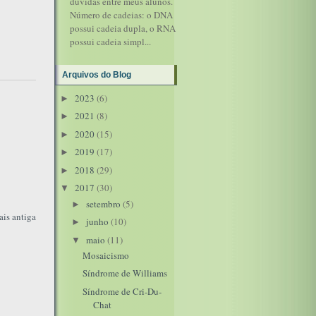
dúvidas entre meus alunos.
Número de cadeias: o DNA
possui cadeia dupla, o RNA
possui cadeia simpl...
Arquivos do Blog
2023
(6)
►
2021
(8)
►
2020
(15)
►
2019
(17)
►
2018
(29)
►
2017
(30)
▼
setembro
(5)
►
is antiga
junho
(10)
►
maio
(11)
▼
Mosaicismo
Síndrome de Williams
Síndrome de Cri-Du-
Chat