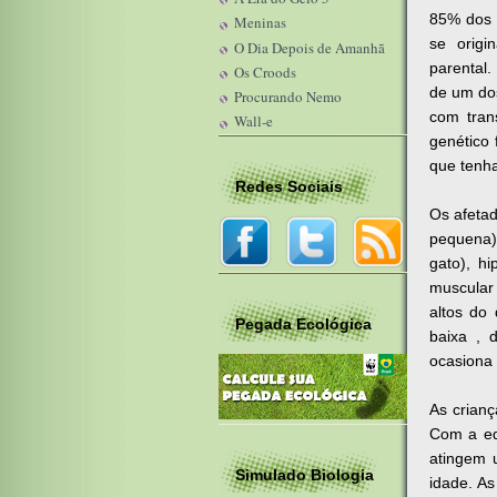
85% dos 
Meninas
se orig
O Dia Depois de Amanhã
parental
Os Croods
de um dos
Procurando Nemo
com tran
Wall-e
genético 
que tenh
Redes Sociais
Os afetad
pequena)
gato), hi
muscular
altos do
Pegada Ecológica
baixa , 
ocasiona
As crian
Com a ed
atingem 
Simulado Biologia
idade. A