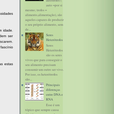
autótrofos (
auto =por si
mesmo; trofos =
ssidades
alimento,alimentação), são
aqueles capazes de produzir
o seu próprio alimento, sem
de...
m idade.
Seres
dem ser
Heterótrofos
iscarem.
Seres
fascínio
Heterótrofos
são os seres
vivos que para conseguir o
as estas
seu alimento precisam
consumir um outro ser vivo.
Por isso, os heterótrofos
são...
Principais
diferenças
entre DNA e
RNA
Esse é um
tópico que sempre causa