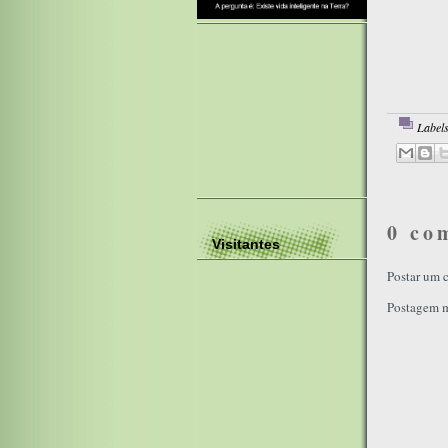
Label
0 co
Visitantes
Postar um 
Postagem m