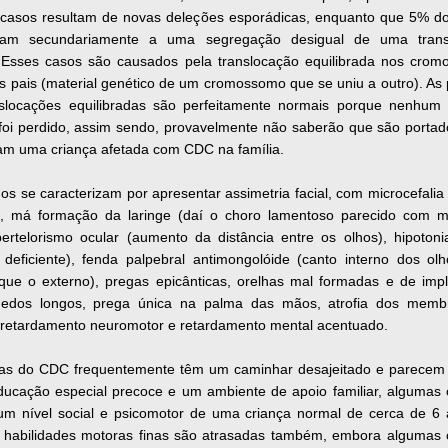
casos resultam de novas deleções esporádicas, enquanto que 5% d
inam secundariamente a uma segregação desigual de uma trans
. Esses casos são causados pela translocação equilibrada nos cro
 pais (material genético de um cromossomo que se uniu a outro). As
slocações equilibradas são perfeitamente normais porque nenhum 
foi perdido, assim sendo, provavelmente não saberão que são portad
am uma criança afetada com CDC na família.
os se caracterizam por apresentar assimetria facial, com microcefalia
, má formação da laringe (daí o choro lamentoso parecido com 
pertelorismo ocular (aumento da distância entre os olhos), hipotoni
 deficiente), fenda palpebral antimongolóide (canto interno dos ol
 que o externo), pregas epicânticas, orelhas mal formadas e de imp
dedos longos, prega única na palma das mãos, atrofia dos memb
 retardamento neuromotor e retardamento mental acentuado.
ças do CDC frequentemente têm um caminhar desajeitado e parecem 
ucação especial precoce e um ambiente de apoio familiar, algumas 
um nível social e psicomotor de uma criança normal de cerca de 6
s habilidades motoras finas são atrasadas também, embora algumas 