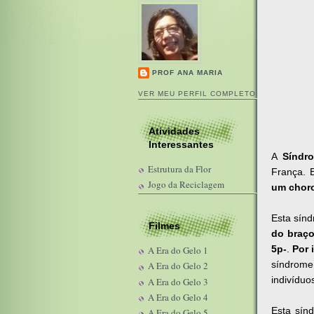
PROF ANA MARIA
VER MEU PERFIL COMPLETO
Atividades
Interessantes
A
Síndr
Estrutura da Flor
França. 
Jogo da Reciclagem
um chor
Esta sín
Filmes
do braç
5p-
.
Por 
A Era do Gelo 1
síndrome
A Era do Gelo 2
indivíduo
A Era do Gelo 3
A Era do Gelo 4
Esta sín
A Era do Gelo 5