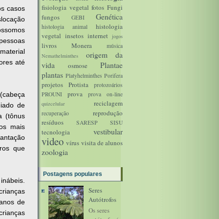
fisiologia vegetal
fotos
Fungi
os casos
Genética
fungos
GEBI
locação
histologia
histologia animal
mossomos
vegetal
insetos
internet
jogos
 pessoas
livros
Monera
música
material
origem da
Nemathelminthes
ores até
vida
Plantae
osmose
plantas
Platyhelminthes
Porifera
projetos
Protista
protozoários
prova
 (cabeça
PROUNI
prova on-line
reciclagem
quizcelular
miado de
reprodução
recuperação
a (tônus
resíduos
SARESP
SISU
hos mais
vestibular
tecnologia
lantação
video
vírus
visita de alunos
ros que
zoologia
Postagens populares
inábeis.
Seres
crianças
Autótrofos
 anos de
Os seres
crianças