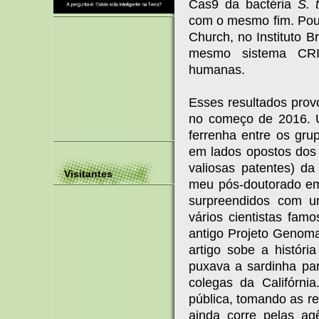
Cas9 da bactéria
S. 
com o mesmo fim. Pou
Church, no Instituto 
mesmo sistema CRI
humanas.
Esses resultados prov
no começo de 2016. 
ferrenha entre os gru
em lados opostos dos 
valiosas patentes) d
Visitantes
meu pós-doutorado em
surpreendidos com u
vários cientistas famo
antigo Projeto Genom
artigo sobe a históri
puxava a sardinha par
colegas da Califórni
pública, tomando as re
ainda corre pelas a