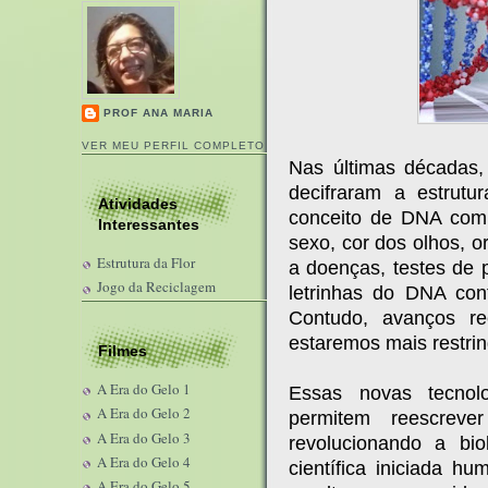
PROF ANA MARIA
VER MEU PERFIL COMPLETO
Nas últimas décadas,
decifraram a estrut
Atividades
conceito de DNA com 
Interessantes
sexo, cor dos olhos, 
Estrutura da Flor
a doenças, testes de 
Jogo da Reciclagem
letrinhas do DNA con
Contudo, avanços r
estaremos mais restri
Filmes
A Era do Gelo 1
Essas novas tecnol
A Era do Gelo 2
permitem reescre
A Era do Gelo 3
revolucionando a bi
A Era do Gelo 4
científica iniciada 
A Era do Gelo 5