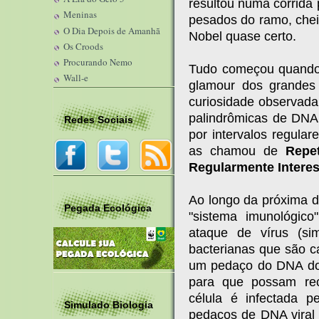
resultou numa corrida
Meninas
pesados do ramo, chei
O Dia Depois de Amanhã
Nobel quase certo.
Os Croods
Procurando Nemo
Tudo começou quando
Wall-e
glamour dos grandes
curiosidade observada
palindrômicas de DNA (
Redes Sociais
por intervalos regular
as chamou de
Repe
Regularmente Intere
Ao longo da próxima d
Pegada Ecológica
"sistema imunológic
ataque de vírus (si
bacterianas que são 
um pedaço do DNA do v
para que possam rec
célula é infectada 
Simulado Biologia
pedaços de DNA viral