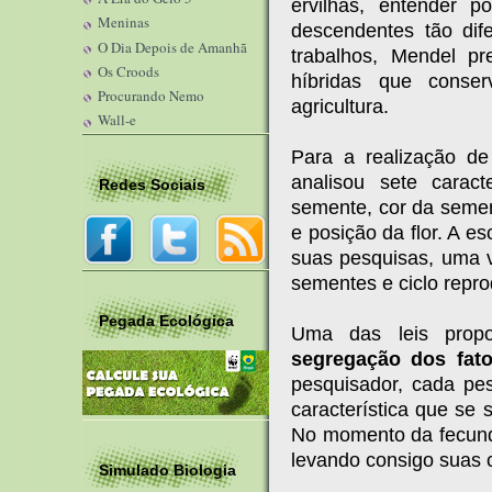
ervilhas, entender 
Meninas
descendentes tão dif
O Dia Depois de Amanhã
trabalhos, Mendel pr
Os Croods
híbridas que conser
Procurando Nemo
agricultura.
Wall-e
Para a realização de
analisou sete caract
Redes Sociais
semente, cor da semen
e posição da flor. A e
suas pesquisas, uma ve
sementes e ciclo repro
Pegada Ecológica
Uma das leis prop
segregação dos fato
pesquisador, cada pe
característica que s
No momento da fecund
levando consigo suas c
Simulado Biologia