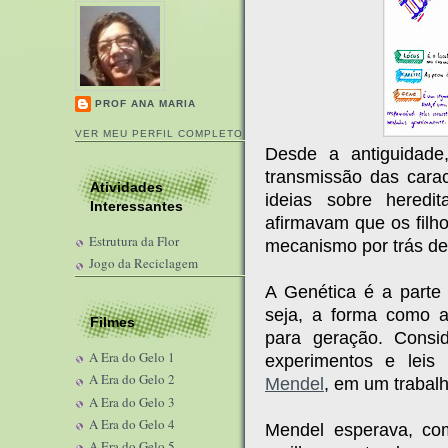
PROF ANA MARIA
VER MEU PERFIL COMPLETO
Desde a antiguidad
transmissão das carac
Atividades
ideias sobre heredi
Interessantes
afirmavam que os filh
Estrutura da Flor
mecanismo por trás de
Jogo da Reciclagem
A Genética é a parte 
seja, a forma como a
Filmes
para geração. Consi
A Era do Gelo 1
experimentos e lei
A Era do Gelo 2
Mendel
, em um trabal
A Era do Gelo 3
A Era do Gelo 4
Mendel esperava, co
A Era do Gelo 5