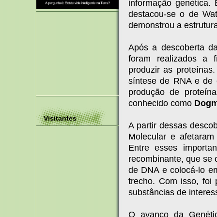
informação genética. 
destacou-se o de Wat
demonstrou a estrutur
Após a descoberta da
foram realizados a 
produzir as proteínas
síntese de RNA e de q
produção de proteína
conhecido como
Dogma
Visitantes
A partir dessas desco
Molecular e afetaram
Entre esses importa
recombinante, que se c
de DNA e colocá-lo em
trecho. Com isso, fo
substâncias de intere
O avanço da Genétic