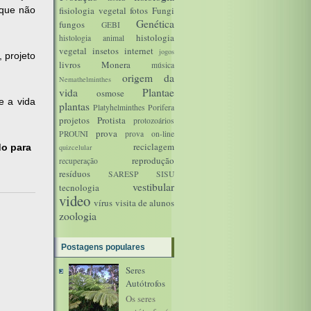
 que não
fisiologia vegetal
fotos
Fungi
Genética
fungos
GEBI
histologia
histologia animal
vegetal
insetos
internet
jogos
 projeto
livros
Monera
música
origem da
Nemathelminthes
vida
Plantae
osmose
e a vida
plantas
Platyhelminthes
Porifera
projetos
Protista
protozoários
prova
PROUNI
prova on-line
reciclagem
do para
quizcelular
reprodução
recuperação
resíduos
SARESP
SISU
vestibular
tecnologia
video
vírus
visita de alunos
zoologia
Postagens populares
Seres
Autótrofos
Os seres