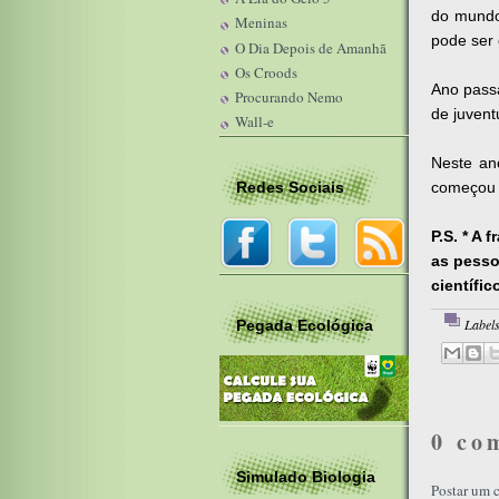
do mundo,
Meninas
pode ser 
O Dia Depois de Amanhã
Os Croods
Ano pass
Procurando Nemo
de juvent
Wall-e
Neste ano
Redes Sociais
começou 
P.S. * A 
as pesso
científic
Label
Pegada Ecológica
0 co
Simulado Biologia
Postar um 