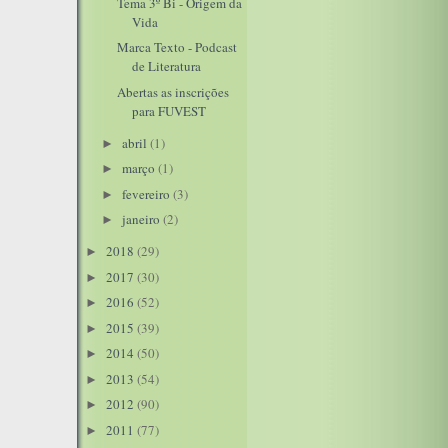
Tema 3º Bi - Origem da
Vida
Marca Texto - Podcast
de Literatura
Abertas as inscrições
para FUVEST
abril
(1)
►
março
(1)
►
fevereiro
(3)
►
janeiro
(2)
►
2018
(29)
►
2017
(30)
►
2016
(52)
►
2015
(39)
►
2014
(50)
►
2013
(54)
►
2012
(90)
►
2011
(77)
►