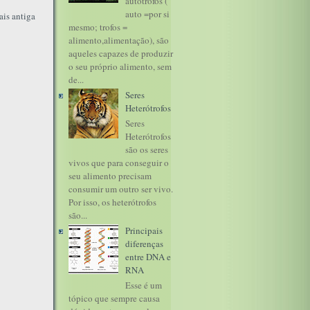
autótrofos (
auto =por si
is antiga
mesmo; trofos =
alimento,alimentação), são
aqueles capazes de produzir
o seu próprio alimento, sem
de...
Seres
Heterótrofos
Seres
Heterótrofos
são os seres
vivos que para conseguir o
seu alimento precisam
consumir um outro ser vivo.
Por isso, os heterótrofos
são...
Principais
diferenças
entre DNA e
RNA
Esse é um
tópico que sempre causa