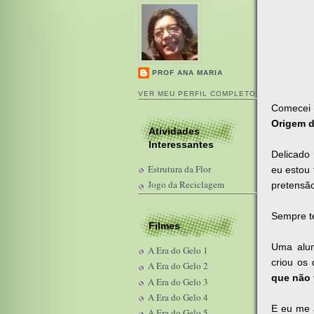
PROF ANA MARIA
VER MEU PERFIL COMPLETO
Comecei 
Origem d
Atividades
Interessantes
Delicado
Estrutura da Flor
eu estou 
Jogo da Reciclagem
pretensão
Sempre te
Filmes
Uma alun
A Era do Gelo 1
criou os
A Era do Gelo 2
que não 
A Era do Gelo 3
A Era do Gelo 4
E eu me a
A Era do Gelo 5