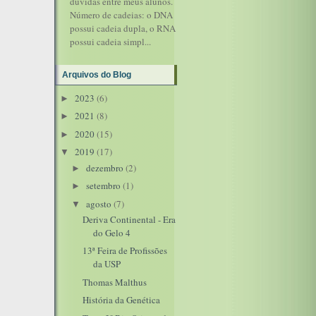
dúvidas entre meus alunos.
Número de cadeias: o DNA
possui cadeia dupla, o RNA
possui cadeia simpl...
Arquivos do Blog
2023
(6)
►
2021
(8)
►
2020
(15)
►
2019
(17)
▼
dezembro
(2)
►
setembro
(1)
►
agosto
(7)
▼
Deriva Continental - Era
do Gelo 4
13ª Feira de Profissões
da USP
Thomas Malthus
História da Genética