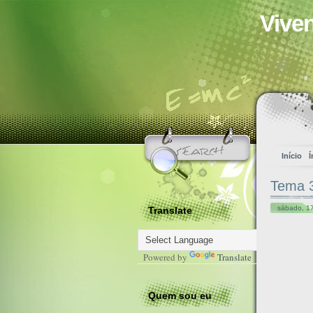
Vive
Início
Í
Tema 3
sábado, 17
Translate
Powered by
Translate
Quem sou eu