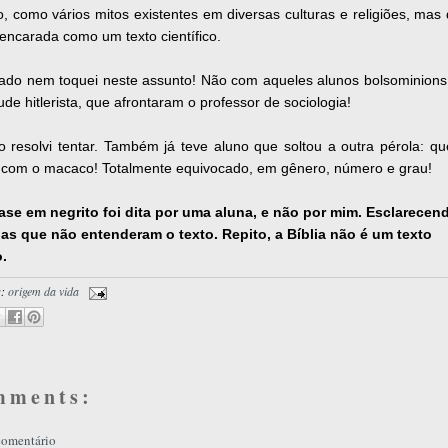
 como vários mitos existentes em diversas culturas e religiões, mas
encarada como um texto científico.
ado nem toquei neste assunto! Não com aqueles alunos bolsominions,
ude hitlerista, que afrontaram o professor de sociologia!
 resolvi tentar. Também já teve aluno que soltou a outra pérola: qu
com o macaco! Totalmente equivocado, em gênero, número e grau!
frase em negrito foi dita por uma aluna, e não por mim. Esclarecen
as que não entenderam o texto. Repito, a Bíblia não é um texto
o.
s:
origem da vida
mments:
comentário