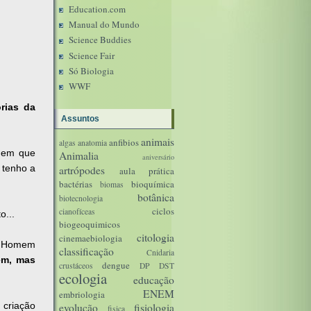
Education.com
Manual do Mundo
Science Buddies
Science Fair
Só Biologia
WWF
rias da
Assuntos
animais
anfibios
algas
anatomia
ndem que
Animalia
aniversário
 tenho a
artrópodes
aula prática
bactérias
bioquímica
biomas
botânica
biotecnologia
ciclos
cianofíceas
o...
biogeoquimicos
citologia
cinemaebiologia
 o Homem
classificação
Cnidaria
em, mas
dengue
crustáceos
DP
DST
ecologia
educação
ENEM
embriologia
 criação
evolução
fisiologia
fisica