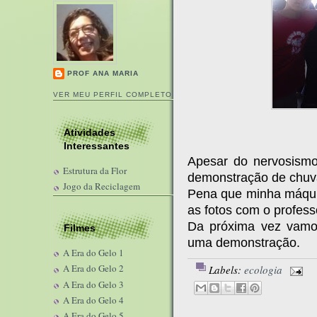
PROF ANA MARIA
VER MEU PERFIL COMPLETO
Atividades
Interessantes
Apesar do nervosismo
Estrutura da Flor
demonstração de chuv
Jogo da Reciclagem
Pena que minha máquin
as fotos com o profess
Da próxima vez vamos
Filmes
uma demonstração.
A Era do Gelo 1
A Era do Gelo 2
Labels:
ecologia
A Era do Gelo 3
A Era do Gelo 4
A Era do Gelo 5