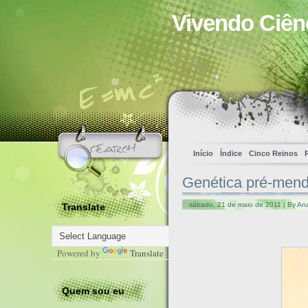
Vivendo Ciên
Início
Índice
Cinco Reinos
Genética pré-mende
sábado, 21 de maio de 2011 | By An
Translate
Powered by
Translate
Quem sou eu