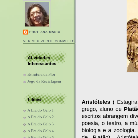
PROF ANA MARIA
VER MEU PERFIL COMPLETO
Atividades
Interessantes
Estrutura da Flor
Jogo da Reciclagem
Filmes
Aristóteles
( Estagira
grego, aluno de
Platã
A Era do Gelo 1
escritos abrangem div
A Era do Gelo 2
poesia, o teatro, a mús
A Era do Gelo 3
biologia e a zoologia
A Era do Gelo 4
de Platão), Aristó
A Era do Gelo 5