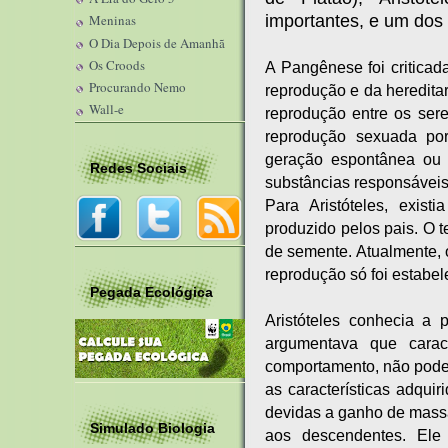
importantes, e um dos f
Meninas
O Dia Depois de Amanhã
Os Croods
A Pangênese foi criticad
Procurando Nemo
reprodução e da hereditar
Wall-e
reprodução entre os ser
reprodução sexuada po
geração espontânea ou 
Redes Sociais
substâncias responsáveis
Para Aristóteles, exis
produzido pelos pais. O t
de semente. Atualmente, 
reprodução só foi estabe
Pegada Ecológica
Aristóteles conhecia a 
argumentava que caract
comportamento, não poder
as características adqui
devidas a ganho de massa
Simulado Biologia
aos descendentes. Ele