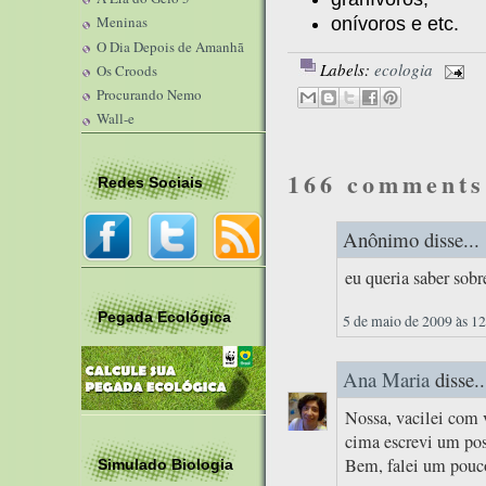
Meninas
onívoros e etc.
O Dia Depois de Amanhã
Labels:
ecologia
Os Croods
Procurando Nemo
Wall-e
166 comments
Redes Sociais
Anônimo disse...
eu queria saber sobr
Pegada Ecológica
5 de maio de 2009 às 1
Ana Maria
disse..
Nossa, vacilei com 
cima escrevi um pos
Bem, falei um pouco
Simulado Biologia