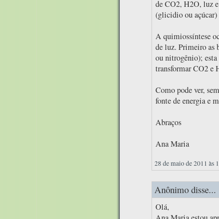
de CO2, H2O, luz e c
(glicidio ou açúcar)
A quimiossíntese oc
de luz. Primeiro as 
ou nitrogênio); esta
transformar CO2 e H
Como pode ver, semp
fonte de energia e m
Abraços
Ana Maria
28 de maio de 2011 às 
Anônimo disse...
Olá,
Ana Maria estou apr