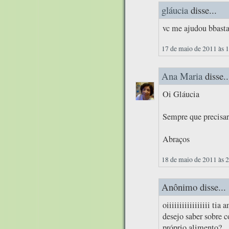
gláucia
disse...
vc me ajudou bbast
17 de maio de 2011 às 
Ana Maria
disse..
Oi Gláucia
Sempre que precisar
Abraços
18 de maio de 2011 às 
Anônimo disse...
oiiiiiiiiiiiiiiiii tia 
desejo saber sobre c
próprio alimento?