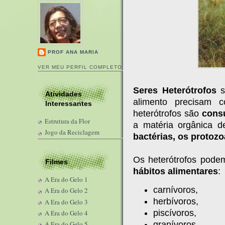
PROF ANA MARIA
VER MEU PERFIL COMPLETO
Seres Heterótrofos
s
Atividades
alimento precisam 
Interessantes
heterótrofos são
cons
Estrutura da Flor
a matéria orgânica d
Jogo da Reciclagem
bactérias, os protozo
Os heterótrofos pode
Filmes
hábitos alimentares
:
A Era do Gelo 1
carnívoros,
A Era do Gelo 2
herbívoros,
A Era do Gelo 3
piscívoros,
A Era do Gelo 4
granívoros,
A Era do Gelo 5