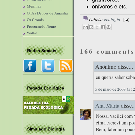
Meninas
onívoros e etc.
O Dia Depois de Amanhã
Labels:
ecologia
Os Croods
Procurando Nemo
Wall-e
166 comments
Redes Sociais
Anônimo disse...
eu queria saber sobr
Pegada Ecológica
5 de maio de 2009 às 1
Ana Maria
disse..
Nossa, vacilei com 
cima escrevi um pos
Bem, falei um pouco
Simulado Biologia