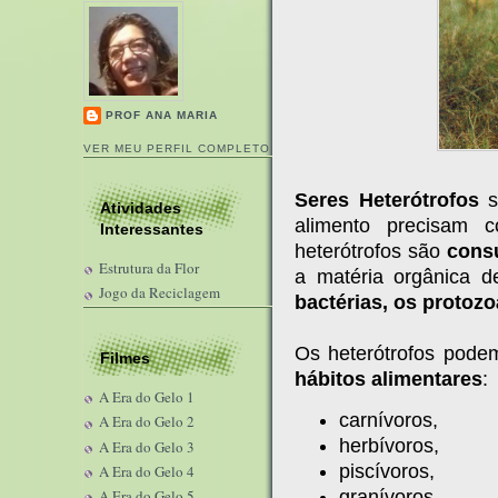
PROF ANA MARIA
VER MEU PERFIL COMPLETO
Seres Heterótrofos
s
Atividades
alimento precisam 
Interessantes
heterótrofos são
cons
Estrutura da Flor
a matéria orgânica d
Jogo da Reciclagem
bactérias, os protozo
Os heterótrofos pode
Filmes
hábitos alimentares
:
A Era do Gelo 1
carnívoros,
A Era do Gelo 2
herbívoros,
A Era do Gelo 3
piscívoros,
A Era do Gelo 4
granívoros,
A Era do Gelo 5