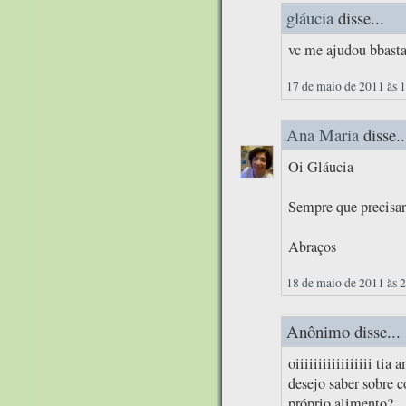
gláucia
disse...
vc me ajudou bbast
17 de maio de 2011 às 
Ana Maria
disse..
Oi Gláucia
Sempre que precisar
Abraços
18 de maio de 2011 às 
Anônimo disse...
oiiiiiiiiiiiiiiiii tia 
desejo saber sobre c
próprio alimento?