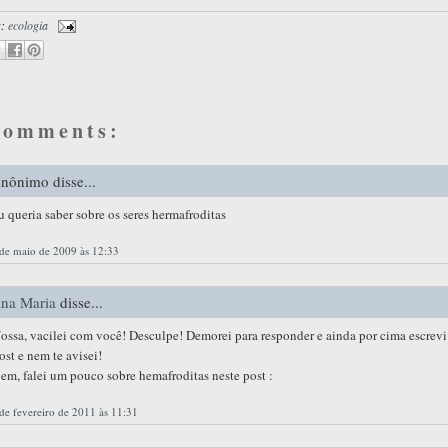
s:
ecologia
comments:
nônimo disse...
u queria saber sobre os seres hermafroditas
de maio de 2009 às 12:33
na Maria
disse...
ossa, vacilei com você! Desculpe! Demorei para responder e ainda por cima escrev
ost e nem te avisei!
em, falei um pouco sobre hemafroditas neste post :
de fevereiro de 2011 às 11:31