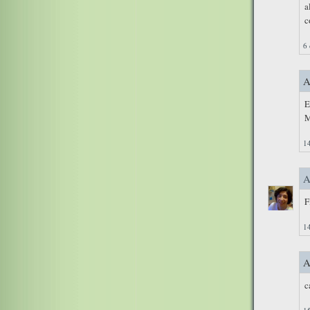
a
c
6 
A
E
M
1
A
F
1
A
c