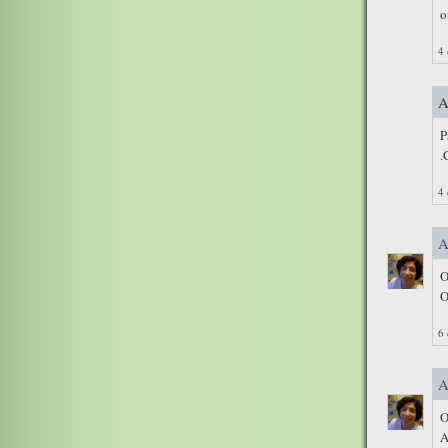
o
4 
A
P
.
4 
A
O
O
6 
A
O
A