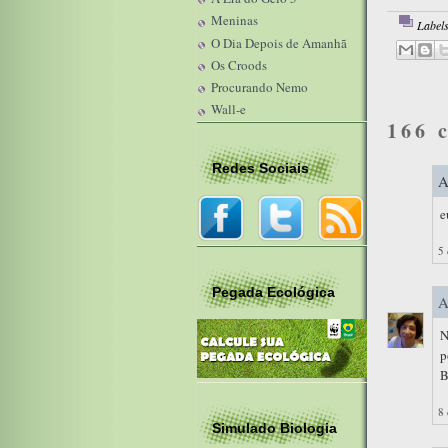
Meninas
Label
O Dia Depois de Amanhã
Os Croods
Procurando Nemo
Wall-e
166 
Redes Sociais
A
e
5 
Pegada Ecológica
A
N
p
B
8 
Simulado Biologia