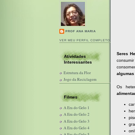
PROF ANA MARIA
VER MEU PERFIL COMPLETO
Seres He
Atividades
consumir 
Interessantes
consomem
Estrutura da Flor
algumas 
Jogo da Reciclagem
Os hete
alimenta
Filmes
car
A Era do Gelo 1
her
A Era do Gelo 2
pis
A Era do Gelo 3
gra
A Era do Gelo 4
oní
A Era do Gelo 5