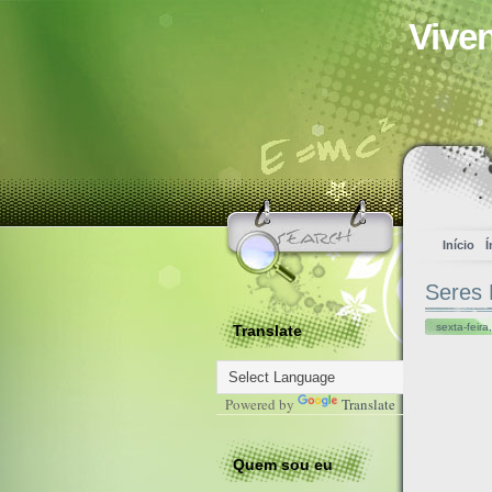
Vive
Início
Í
Seres 
sexta-feir
Translate
Powered by
Translate
Quem sou eu