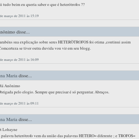
ii tudo beim eu queria saber o que é heterótrofos ??
de março de 2011 às 15:19
nônimo disse...
arabéns sua explicação sobre seres HETERÒTROFOS foi otima ,continui assim
Comcerteza se tiver outra duvida vou vir em seu blogg.
de março de 2011 às 16:09
na Maria
disse...
lá Anônimo
brigada pelo elogio. Sempre que precisar é só perguntar. Abraços.
de março de 2011 às 09:11
na Maria
disse...
i Lohayne
 palavra heterótrofo vem da união das palavras HETERO= diferente ; e TROFOS=