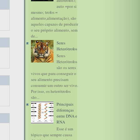
autótrofos (
auto =por si
mesmo; trofos =
alimento,alimentação), são
aqueles capazes de produzir
o seu próprio alimento, sem
de...
Seres
Heterótrofos
Seres
Heterótrofos
são os seres
vivos que para conseguir o
seu alimento precisam
consumir um outro ser vivo.
Por isso, os heterótrofos
são...
Principais
diferenças
entre DNA e
RNA
Esse é um
tópico que sempre causa