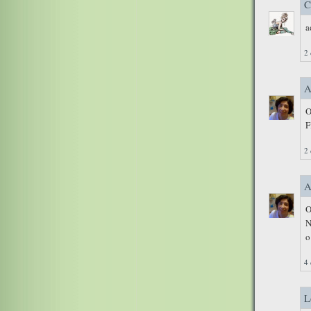
C
a
2 
A
O
F
2 
A
O
N
o
4 
L