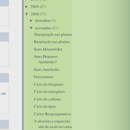
2009
(67)
►
2008
(57)
▼
dezembro
(1)
►
novembro
(21)
▼
Transpiração nas plantas
Respiração nas plantas
Seres Heterótrofos
Seres Humanos
Autótrofos?
Seres Autótrofos
Fotossíntese
Ciclo do Oxigênio
Ciclo do nitrogênio
, ou
Ciclo do carbono
Ciclo da água
Ciclos Biogeoquimicos
A obsoleta e esquecida
arte de escrever cartas