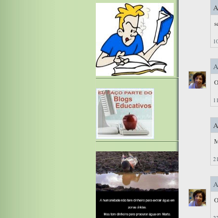
A
s
10
A
O
11
A
M
21
A
O
22