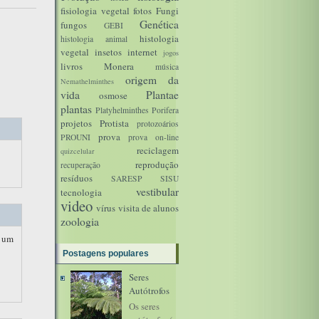
fisiologia vegetal
fotos
Fungi
Genética
fungos
GEBI
histologia
histologia animal
vegetal
insetos
internet
jogos
livros
Monera
música
origem da
Nemathelminthes
vida
Plantae
osmose
plantas
Platyhelminthes
Porifera
projetos
Protista
protozoários
prova
PROUNI
prova on-line
reciclagem
quizcelular
reprodução
recuperação
resíduos
SARESP
SISU
vestibular
tecnologia
video
vírus
visita de alunos
zoologia
i um
Postagens populares
Seres
Autótrofos
Os seres