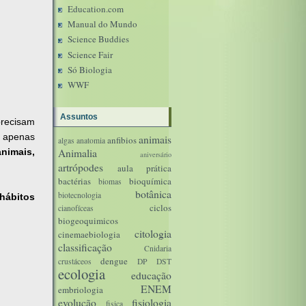
Education.com
Manual do Mundo
Science Buddies
Science Fair
Só Biologia
WWF
Assuntos
precisam
s apenas
animais
anfibios
algas
anatomia
animais,
Animalia
aniversário
artrópodes
aula prática
bactérias
bioquímica
biomas
botânica
biotecnologia
hábitos
ciclos
cianofíceas
biogeoquimicos
citologia
cinemaebiologia
classificação
Cnidaria
dengue
crustáceos
DP
DST
ecologia
educação
ENEM
embriologia
evolução
fisiologia
fisica