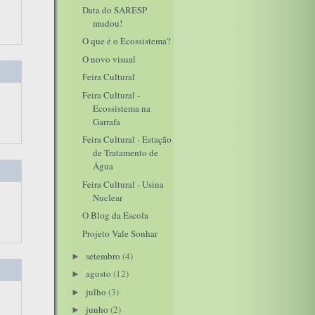
Data do SARESP
mudou!
O que é o Ecossistema?
O novo visual
Feira Cultural
Feira Cultural -
Ecossistema na
Garrafa
Feira Cultural - Estação
de Tratamento de
Água
Feira Cultural - Usina
Nuclear
O Blog da Escola
Projeto Vale Sonhar
setembro
(4)
►
agosto
(12)
►
julho
(3)
►
junho
(2)
►