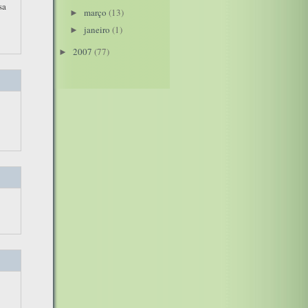
sa
março
(13)
►
janeiro
(1)
►
2007
(77)
►