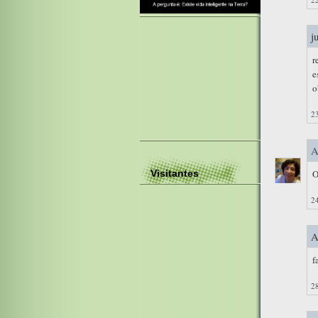
j
r
e
o
23
A
O
Visitantes
24
A
f
28