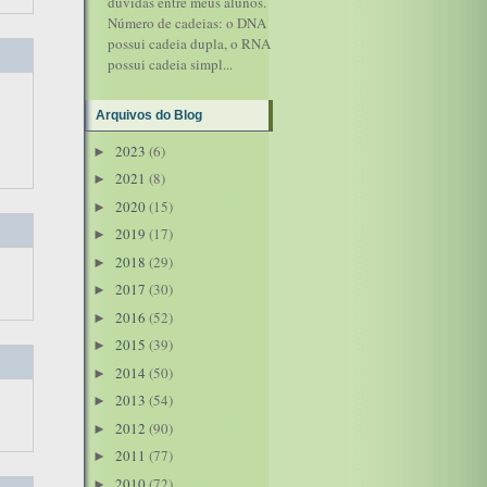
dúvidas entre meus alunos.
Número de cadeias: o DNA
possui cadeia dupla, o RNA
possui cadeia simpl...
Arquivos do Blog
2023
(6)
►
2021
(8)
►
2020
(15)
►
2019
(17)
►
2018
(29)
►
2017
(30)
►
2016
(52)
►
2015
(39)
►
2014
(50)
►
2013
(54)
►
2012
(90)
►
2011
(77)
►
2010
(72)
►