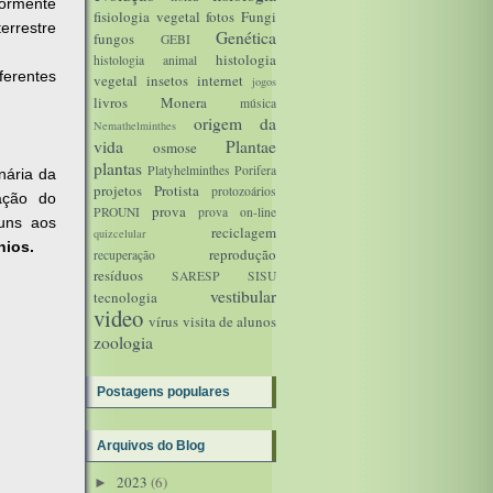
iormente
fisiologia vegetal
fotos
Fungi
errestre
Genética
fungos
GEBI
histologia
histologia animal
ferentes
vegetal
insetos
internet
jogos
livros
Monera
música
origem da
Nemathelminthes
vida
Plantae
osmose
plantas
Platyhelminthes
Porifera
nária da
projetos
Protista
protozoários
ação do
prova
PROUNI
prova on-line
 uns aos
reciclagem
quizcelular
ios.
reprodução
recuperação
resíduos
SARESP
SISU
vestibular
tecnologia
video
vírus
visita de alunos
zoologia
Postagens populares
Arquivos do Blog
2023
(6)
►