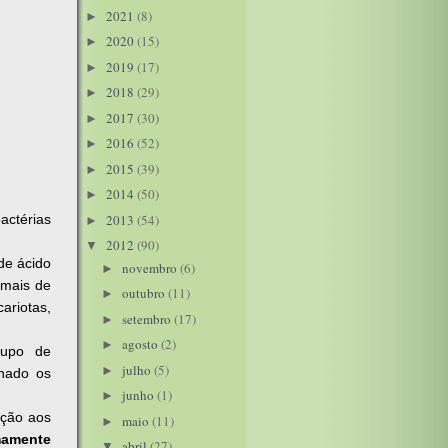
2021
(8)
►
2020
(15)
►
2019
(17)
►
2018
(29)
►
2017
(30)
►
2016
(52)
►
2015
(39)
►
2014
(50)
►
actérias
2013
(54)
►
2012
(90)
▼
de ácido
novembro
(6)
►
 mais de
outubro
(11)
►
ariotas,
setembro
(17)
►
agosto
(2)
►
rupo de
julho
(5)
►
inado os
junho
(1)
►
ação aos
maio
(11)
►
mamente
abril
(27)
▼