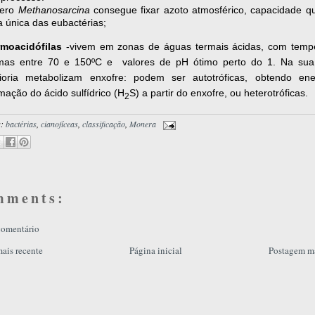
nero
Methanosarcina
consegue fixar azoto atmosférico, capacidade q
a única das eubactérias;
rmoacidófilas
-vivem em zonas de águas termais ácidas, com temp
imas entre 70 e 150ºC e valores de pH ótimo perto do 1. Na sua
ioria metabolizam enxofre: podem ser autotróficas, obtendo ene
mação do ácido sulfídrico (H
S) a partir do enxofre, ou heterotrófica
2
s:
bactérias
,
cianofíceas
,
classificação
,
Monera
mments:
comentário
ais recente
Página inicial
Postagem ma