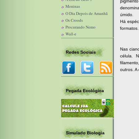
pigmento
Meninas
denomina
O Dia Depois de Amanhã
úmido.
Os Croods
Há espéci
Procurando Nemo
formatos.
Wall-e
Nas ciano
Redes Sociais
célula. 
filament
outros. 
Pegada Ecológica
Simulado Biologia