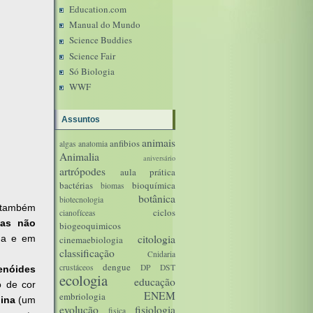
Education.com
Manual do Mundo
Science Buddies
Science Fair
Só Biologia
WWF
Assuntos
animais
anfibios
algas
anatomia
Animalia
aniversário
artrópodes
aula prática
bactérias
bioquímica
biomas
botânica
biotecnologia
 também
ciclos
cianofíceas
las não
biogeoquimicos
citologia
sma e em
cinemaebiologia
classificação
Cnidaria
dengue
crustáceos
DP
DST
enóides
ecologia
educação
 de cor
ENEM
embriologia
nina
(um
evolução
fisiologia
fisica