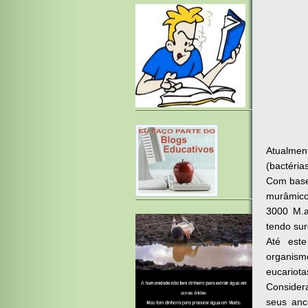
Atualmen
(bactéria
Com base
murâmico
3000 M.a
tendo sur
Até este
organism
eucariota
Considera
seus anc