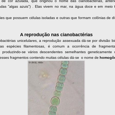
 de cor azulada, que originou o nome das cianobactérias, anter
das "algas azuis") . Elas vivem no mar, na água doce e em meio t
es que possuem células isoladas e outras que formam colônias de di
A reprodução nas cianobactérias
bactérias unicelulares, a reprodução assexuada dá-se por divisão bi
Nas espécies filamentosas, é comum a ocorrência de fragment
o, produzindo-se vários descendentes semelhantes geneticamente
A esses fragmentos contendo muitas células dá-se o nome de
homogôn