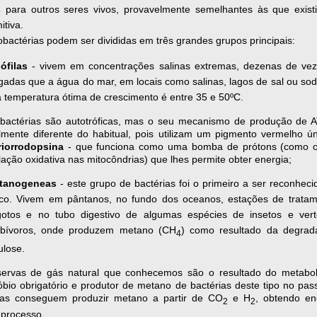
s
para outros seres vivos, provavelmente semelhantes às que exist
itiva.
bactérias podem ser divididas em três grandes grupos principais:
ófilas
- vivem em concentrações salinas extremas, dezenas de ve
gadas que a água do mar, em locais como salinas, lagos de sal ou soda
 temperatura ótima de crescimento é entre 35 e 50ºC.
 bactérias são autotróficas, mas o seu mecanismo de produção de 
lmente diferente do habitual, pois utilizam um pigmento vermelho ún
riorrodopsina
- que funciona como uma bomba de prótons (como 
ilação oxidativa nas mitocôndrias) que lhes permite obter energia;
tanogeneas
- este grupo de bactérias foi o primeiro a ser reconhec
ico. Vivem em pântanos, no fundo dos oceanos, estações de trata
gotos e no tubo digestivo de algumas espécies de insetos e ver
rbívoros, onde produzem metano (CH
) como resultado da degrad
4
ulose.
servas de gás natural que conhecemos são o resultado do metabo
bio obrigatório e produtor de metano de bactérias deste tipo no pas
as conseguem produzir metano a partir de CO
e H
, obtendo en
2
2
 processo.