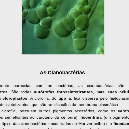
As Cianobactérias
mente parecidas com as bactérias, as cianobactérias são
ntes
. São todas
autótrofas fotossintetizantes
,
mas suas célu
 cloroplastos
. A clorofila, do
tipo a
, fica dispersa pelo hialopla
otossintetizantes, que são ramificações da membrana plasmática.
clorofila, possuem outros pigmentos acessórios, como os
carot
os semelhantes ao caroteno da cenoura),
ficoeritrina
(um pigmento
 típico das cianobactérias encontradas no Mar vermelho) e a
ficocia