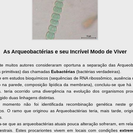
As Arqueobactérias e seu Incrível Modo de Viver
te muitos autores consideraram oportuna a separação das Arqueob
s primitivas) das chamadas
Eubactérias
(bactérias verdadeiras).
 em estudos bioquímicos (sequências de RNA ribossômico, ausência 
 na parede, composição lipídica da membrana), concluiu-se que há
. teria ocorrido uma divergência na evolução dos organismos proc
gido duas linhagens distintas.
 momento não foi identificada recombinação genética neste g
os. O ramo que originou as Arqueobactérias teria, mais tarde, orig
s.
-se que as arqueobactérias atuais pouca alteração sofreram, em rel
estrais. Estes procariontes vivem em locais com condições
extre