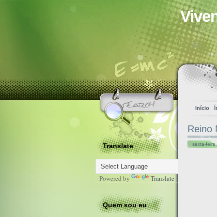
Vive
Início
Í
Reino 
sexta-feira
Translate
Powered by
Translate
Quem sou eu