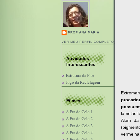
PROF ANA MARIA
VER MEU PERFIL COMPLETO
Atividades
Interessantes
Estrutura da Flor
Jogo da Reciclagem
Extrema
procario
Filmes
possuem
A Era do Gelo 1
lamelas f
A Era do Gelo 2
Além da 
A Era do Gelo 3
(pigment
A Era do Gelo 4
vermelha,
A Era do Gelo 5