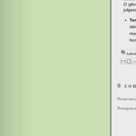
O gê
julgav
Te
ót
ma
for
Label
0 co
Postar um 
Postagem m