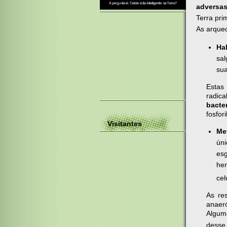
adversa
Terra prim
As arqueo
Hal
sal
sua
Estas
radica
bacte
fosfor
Visitantes
Me
ún
es
he
cel
As re
anaeró
Algum
desse