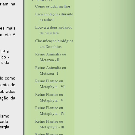
iriam na
Como estudar melhor
Faça anotações durante
as aulas!
Louva-a-deus andando
zes mais
de bicicleta
, etc. A
Classificação biológica
em Domínios
ATP é
Reino Animalia ou
ico -
Metazoa - II
os da
Reino Animalia ou
Metazoa - I
ido como
Reino Plantae ou
mento de
Metaphyta - VI
tebrados
Reino Plantae ou
ação da
Metaphyta - V
Reino Plantae ou
Metaphyta - IV
lismo
Reino Plantae ou
sado.
Metaphyta - III
ergia
Reino Plantae ou