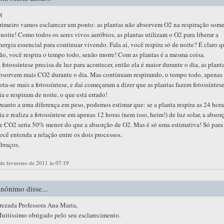
i
rimeiro vamos esclarecer um ponto: as plantas não absorvem O2 na respiração som
 noite! Como todos os seres vivos aeróbios, as plantas utilizam o O2 para liberar a
nergia essencial para continuar vivendo. Fala aí, você respira só de noite? É claro q
ão, você respira o tempo todo, senão morre! Com as plantas é a mesma coisa.
 fotossíntese precisa de luz para acontecer, então ela é maior durante o dia, as plant
bsorvem mais CO2 durante o dia. Mas continuam respirando, o tempo todo, apenas
ota-se mais a fotossíntese, e daí começaram a dizer que as plantas fazem fotossíntes
ia e respiram de noite, o que está errado!
uanto a uma diferença em peso, podemos estimar que: se a planta respira as 24 hor
ia e realiza a fotossíntese em apenas 12 horas (nem isso, heim!) de luz solar, a absor
e CO2 seria 50% menor do que a absorção de O2. Mas é só uma estimativa! Só para
ocê entenda a relação entre os dois processos.
braços.
de fevereiro de 2011 às 07:19
nônimo disse...
rezada Professora Ana Maria,
uitíssimo obrigado pelo seu esclarecimento.