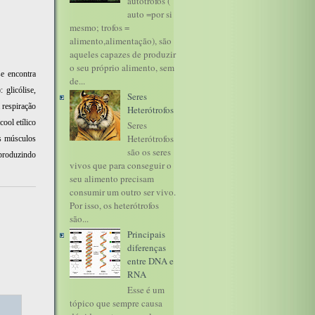
autótrofos (
auto =por si
mesmo; trofos =
alimento,alimentação), são
aqueles capazes de produzir
o seu próprio alimento, sem
se encontra
de...
 glicólise,
Seres
 respiração
Heterótrofos
ool etílico
Seres
Heterótrofos
os músculos
são os seres
(produzindo
vivos que para conseguir o
seu alimento precisam
consumir um outro ser vivo.
Por isso, os heterótrofos
são...
Principais
diferenças
entre DNA e
RNA
Esse é um
tópico que sempre causa