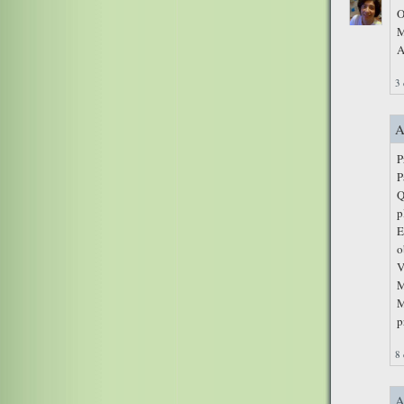
O
M
A
3
A
P
P
Q
p
E
o
V
M
M
p
8 
A