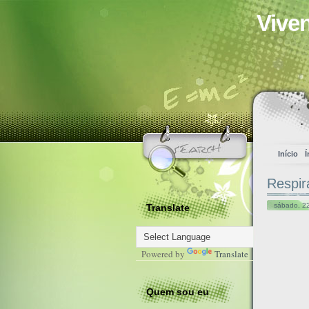
Vive
Início
Í
Respir
sábado, 22
Translate
Powered by
Translate
Quem sou eu