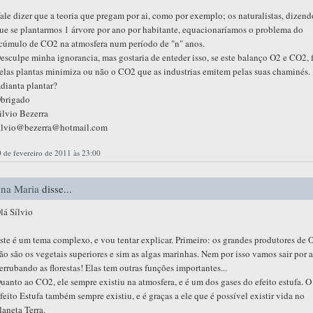
ale dizer que a teoria que pregam por ai, como por exemplo; os naturalistas, dizend
ue se plantarmos 1 árvore por ano por habitante, equacionaríamos o problema do
cúmulo de CO2 na atmosfera num período de "n" anos.
esculpe minha ignorancia, mas gostaria de enteder isso, se este balanço O2 e CO2, 
elas plantas minimiza ou não o CO2 que as industrias emitem pelas suas chaminés.
dianta plantar?
brigado
ilvio Bezerra
ilvio@bezerra@hotmail.com
 de fevereiro de 2011 às 23:00
na Maria
disse...
lá Sílvio
ste é um tema complexo, e vou tentar explicar. Primeiro: os grandes produtores de 
ão são os vegetais superiores e sim as algas marinhas. Nem por isso vamos sair por a
errubando as florestas! Elas tem outras funções importantes...
uanto ao CO2, ele sempre existiu na atmosfera, e é um dos gases do efeito estufa. O
feito Estufa também sempre existiu, e é graças a ele que é possível existir vida no
laneta Terra.