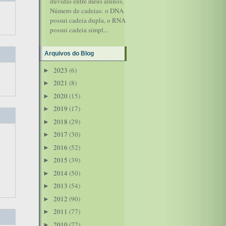
dúvidas entre meus alunos.
Número de cadeias: o DNA
possui cadeia dupla, o RNA
possui cadeia simpl...
Arquivos do Blog
2023
(6)
►
2021
(8)
►
2020
(15)
►
2019
(17)
►
2018
(29)
►
2017
(30)
►
2016
(52)
►
2015
(39)
►
2014
(50)
►
2013
(54)
►
2012
(90)
►
2011
(77)
►
2010
(72)
►