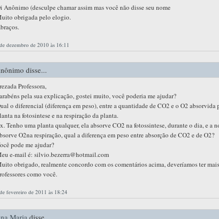
i Anônimo (desculpe chamar assim mas você não disse seu nome
uito obrigada pelo elogio.
braços.
 de dezembro de 2010 às 16:11
nônimo disse...
rezada Professora,
arabéns pela sua explicação, gostei muito, você poderia me ajudar?
ual o diferencial (diferença em peso), entre a quantidade de CO2 e o O2 absorvida 
lanta na fotosintese e na respiração da planta.
x. Tenho uma planta qualquer, ela absorve CO2 na fotossintese, durante o dia, e a n
bsorve O2na respiração, qual a diferença em peso entre absorção de CO2 e de O2?
ocê pode me ajudar?
eu e-mail é: silvio.bezerra@hotmail.com
uito obrigado, realmente concordo com os comentários acima, deveríamos ter mai
rofessores como você.
de fevereiro de 2011 às 18:24
na Maria
disse...