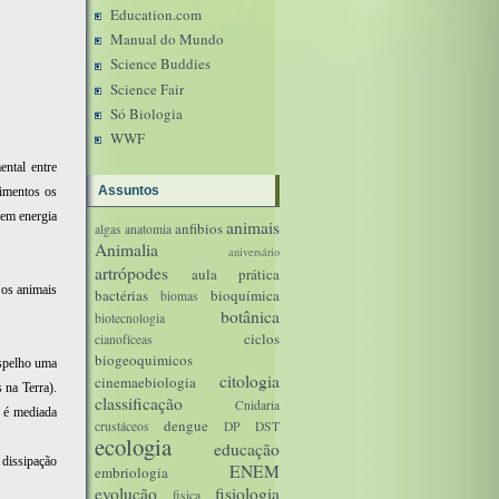
Education.com
Manual do Mundo
Science Buddies
Science Fair
Só Biologia
WWF
ntal entre
Assuntos
limentos os
vem energia
animais
anfibios
algas
anatomia
Animalia
aniversário
artrópodes
aula prática
 os animais
bactérias
bioquímica
biomas
botânica
biotecnologia
ciclos
cianofíceas
biogeoquimicos
espelho uma
citologia
cinemaebiologia
 na Terra).
classificação
Cnidaria
e é mediada
dengue
crustáceos
DP
DST
ecologia
educação
dissipação
ENEM
embriologia
evolução
fisiologia
fisica