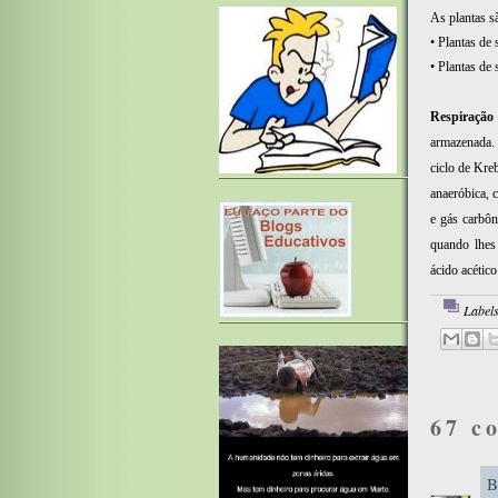
As plantas s
• Plantas de
• Plantas de
Respiração
armazenada. 
ciclo de Kreb
anaeróbica, 
e gás carbôn
quando lhes 
ácido acético
Label
67 c
B