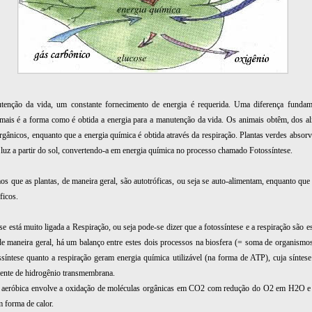
tenção da vida, um constante fornecimento de energia é requerida. Uma diferença fundame
imais é a forma como é obtida a energia para a manutenção da vida. Os animais obtêm, dos a
gânicos, enquanto que a energia química é obtida através da respiração. Plantas verdes absor
luz a partir do sol, convertendo-a em energia química no processo chamado Fotossíntese.
s que as plantas, de maneira geral, são autotróficas, ou seja se auto-alimentam, enquanto que
ficos.
se está muito ligada a Respiração, ou seja pode-se dizer que a fotossíntese e a respiração são 
 de maneira geral, há um balanço entre estes dois processos na biosfera (= soma de organismos
ssíntese quanto a respiração geram energia química utilizável (na forma de ATP), cuja síntes
ente de hidrogênio transmembrana.
o aeróbica envolve a oxidação de moléculas orgânicas em CO2 com redução do O2 em H2O e 
m forma de calor.