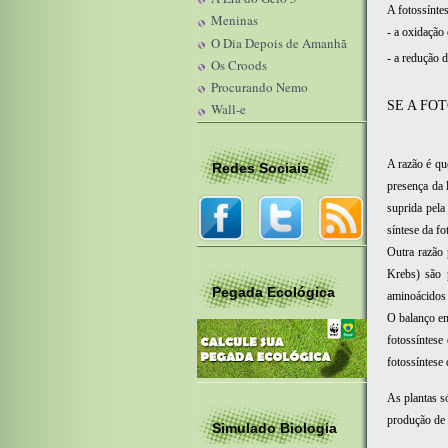
A fotossínte
Meninas
- a oxidação
O Dia Depois de Amanhã
- a redução
Os Croods
Procurando Nemo
SE A FO
Wall-e
A razão é qu
Redes Sociais
presença da 
suprida pela
síntese da fo
Outra razão 
Krebs) são 
Pegada Ecológica
aminoácidos 
O balanço en
fotossíntese
fotossíntese
As plantas s
produção de 
Simulado Biologia