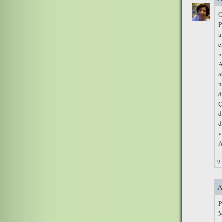
O
P
a
e
n
A
a
n
d
Q
d
d
v
A
9 
A
P
M