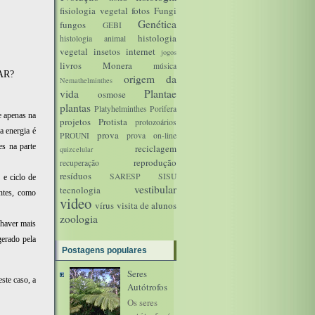
fisiologia vegetal
fotos
Fungi
Genética
fungos
GEBI
histologia
histologia animal
vegetal
insetos
internet
jogos
livros
Monera
música
AR?
origem da
Nemathelminthes
vida
Plantae
osmose
plantas
Platyhelminthes
Porifera
e apenas na
projetos
Protista
protozoários
a energia é
prova
PROUNI
prova on-line
es na parte
reciclagem
quizcelular
reprodução
recuperação
resíduos
SARESP
SISU
 e ciclo de
vestibular
tecnologia
ntes, como
video
vírus
visita de alunos
zoologia
 haver mais
gerado pela
Postagens populares
Seres
ste caso, a
Autótrofos
Os seres