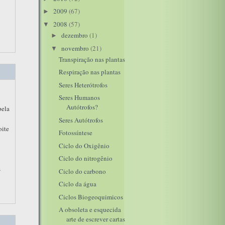
2009
(67)
►
2008
(57)
▼
dezembro
(1)
►
novembro
(21)
▼
Transpiração nas plantas
Respiração nas plantas
Seres Heterótrofos
Seres Humanos
Autótrofos?
pela
Seres Autótrofos
oite
Fotossíntese
Ciclo do Oxigênio
Ciclo do nitrogênio
s
Ciclo do carbono
Ciclo da água
Ciclos Biogeoquimicos
A obsoleta e esquecida
arte de escrever cartas