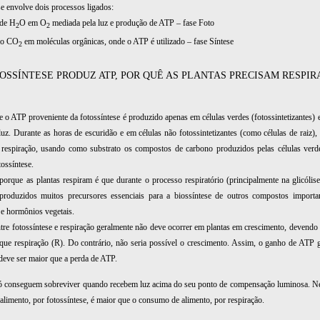
se envolve dois processos ligados:
 de H
O em O
mediada pela luz e produção de ATP – fase Foto
2
2
 do CO
em moléculas orgânicas, onde o ATP é utilizado – fase Síntese
2
TOSSÍNTESE PRODUZ ATP, POR QUÊ AS PLANTAS PRECISAM RESPIR
e o ATP proveniente da fotossíntese é produzido apenas em células verdes (fotossintetizantes) 
luz. Durante as horas de escuridão e em células não fotossintetizantes (como células de raiz), 
 respiração, usando como substrato os compostos de carbono produzidos pelas células verd
tossíntese.
porque as plantas respiram é que durante o processo respiratório (principalmente na glicólise
produzidos muitos precursores essenciais para a biossíntese de outros compostos importa
e hormônios vegetais.
tre fotossíntese e respiração geralmente não deve ocorrer em plantas em crescimento, devendo
 que respiração (R). Do contrário, não seria possível o crescimento. Assim, o ganho de ATP 
 deve ser maior que a perda de ATP.
ó conseguem sobreviver quando recebem luz acima do seu ponto de
compensação luminosa. Ne
alimento, por fotossíntese, é maior que o
consumo de alimento, por respiração.