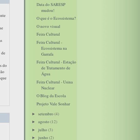
Data do SARESP
mudou!
ente
O que é o Ecossistema?
O novo visual
ue
Feira Cultural
as
Feira Cultural -
Ecossistema na
e de
Garrafa
Feira Cultural - Estação
as do
de Tratamento de
ção
Água
 que
Feira Cultural - Usina
Nuclear
O Blog da Escola
Projeto Vale Sonhar
setembro
(4)
►
agosto
(12)
►
julho
(3)
►
junho
(2)
►