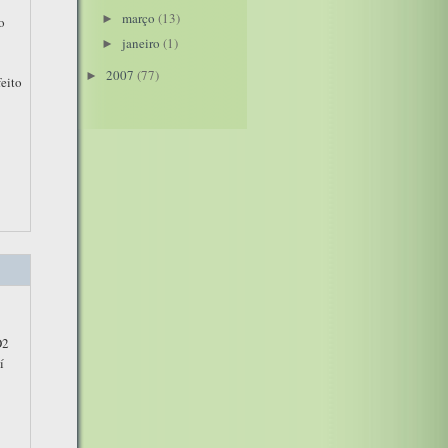
março
(13)
►
o
janeiro
(1)
►
2007
(77)
►
feito
O2
í