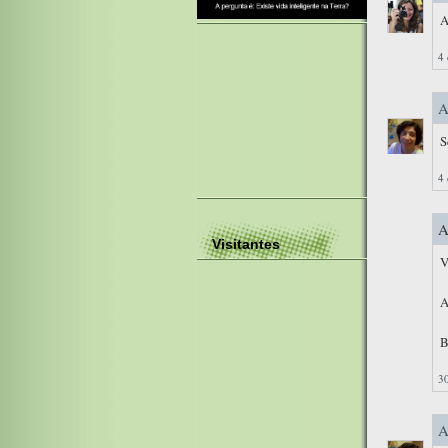
A
4
A
S
4
A
Visitantes
V
A
B
3
A