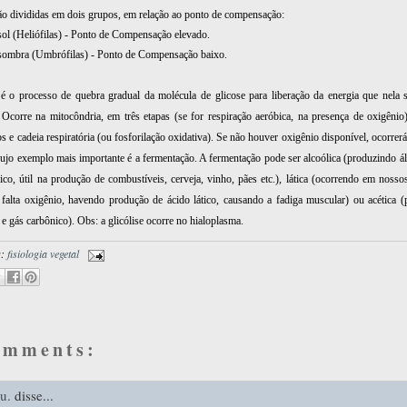
ão divididas em dois grupos, em relação ao ponto de compensação:
 sol (Heliófilas) - Ponto de Compensação elevado.
 sombra (Umbrófilas) - Ponto de Compensação baixo.
é o processo de quebra gradual da molécula de glicose para liberação da energia que nela 
Ocorre na mitocôndria, em três etapas (se for respiração aeróbica, na presença de oxigênio):
s e cadeia respiratória (ou fosforilação oxidativa). Se não houver oxigênio disponível, ocorrerá
cujo exemplo mais importante é a fermentação. A fermentação pode ser alcoólica (produzindo álc
ico, útil na produção de combustíveis, cerveja, vinho, pães etc.), lática (ocorrendo em noss
falta oxigênio, havendo produção de ácido lático, causando a
fadiga muscular) ou acética 
 e gás carbônico).
Obs: a glicólise ocorre no hialoplasma.
s:
fisiologia vegetal
omments:
u.
disse...