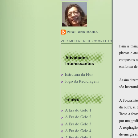
PROF ANA MARIA
VER MEU PERFIL COMPLETO
Para a manu
plantas e an
Atividades
compostos or
Interessantes
em forma de 
Estrutura da Flor
Assim dizemo
Jogo da Reciclagem
são heterotró
Filmes
A Fotossínte
da outra, e,
A Era do Gelo 1
Tanto a foto
A Era do Gelo 2
por um gradi
A Era do Gelo 3
A respiraçã
A Era do Gelo 4
de energia e
A Era do Gelo 5