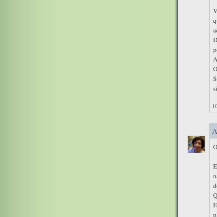
V
q
a
D
p
A
O
S
s
10
A
O
E
n
d
Q
E
p