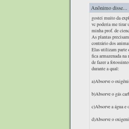
Anônimo disse...
gostei muito da exp
vc poderia me tirar
minha prof. de cien
As plantas precisam 
contrário dos animai
Elas utilizam parte 
fica armazenada na 
de fazer a fotossínte
durante a qual:
a)Absorve o oxigêni
b)Absorve o gás car
c)Absorve a água e o
d)Absorve o oxigeni