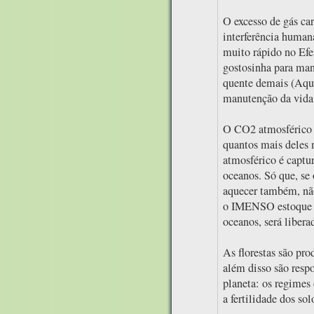
O excesso de gás ca
interferência hum
muito rápido no Efe
gostosinha para mant
quente demais (Aque
manutenção da vida
O CO2 atmosférico é
quantos mais deles 
atmosférico é captur
oceanos. Só que, se 
aquecer também, não
o IMENSO estoque d
oceanos, será liber
As florestas são pr
além disso são resp
planeta: os regimes 
a fertilidade dos sol