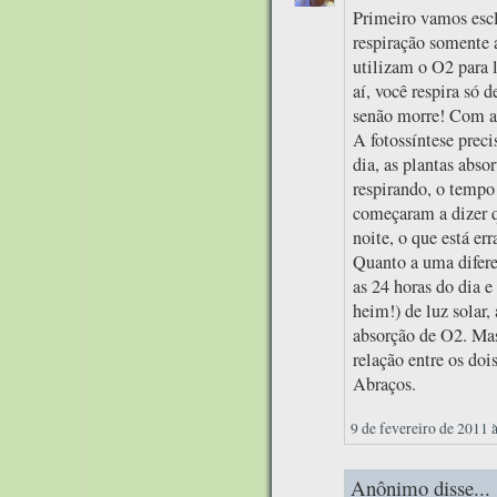
Primeiro vamos escl
respiração somente a
utilizam o O2 para l
aí, você respira só 
senão morre! Com as
A fotossíntese preci
dia, as plantas abs
respirando, o tempo 
começaram a dizer q
noite, o que está err
Quanto a uma difere
as 24 horas do dia e
heim!) de luz solar
absorção de O2. Mas
relação entre os doi
Abraços.
9 de fevereiro de 2011 
Anônimo disse...