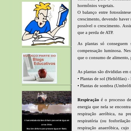
hormônios vegetais.
O balanço entre fotossíntes
crescimento, devendo haver m
possível o crescimento. Ass
que a perda de ATP.
As plantas só conseguem 
compensação luminosa. Neste
que o
consumo de alimento, p
As plantas são divididas em
• Plantas de sol (Heliófilas
• Plantas de sombra (Umbróf
Respiração
é o processo de
energia que nela se encontra
respiração aeróbica, na pr
respiratória (ou fosforilaç
respiração anaeróbica, cuj