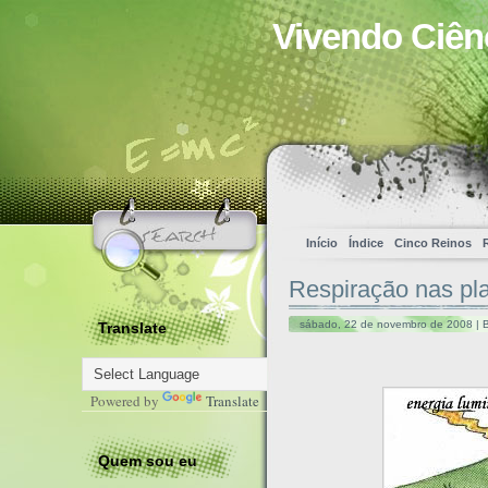
Vivendo Ciên
Início
Índice
Cinco Reinos
Respiração nas pl
sábado, 22 de novembro de 2008 | 
Translate
Powered by
Translate
Quem sou eu