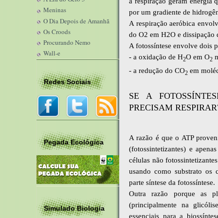
a respiração geram energia q
Meninas
por um gradiente de hidrogê
O Dia Depois de Amanhã
A respiração aeróbica envo
Os Croods
do O2 em H2O e dissipação d
Procurando Nemo
A fotossíntese envolve dois p
Wall-e
- a oxidação de H
O em O
m
2
2
- a redução do CO
em molécu
2
Redes Sociais
SE A FOTOSSÍNTE
PRECISAM RESPIRAR
A razão é que o ATP proveni
Pegada Ecológica
(fotossintetizantes) e apen
células não fotossintetizante
usando como substrato os c
parte síntese da fotossíntese.
Outra razão porque as pl
(principalmente na glicóli
Simulado Biologia
essenciais para a biossínt