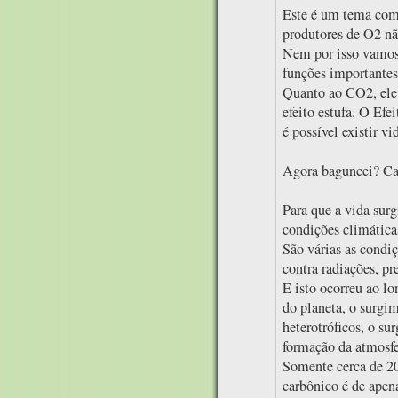
Este é um tema comp
produtores de O2 não
Nem por isso vamos s
funções importantes.
Quanto ao CO2, ele 
efeito estufa. O Efe
é possível existir vi
Agora baguncei? Cal
Para que a vida surg
condições climática
São várias as condi
contra radiações, pre
E isto ocorreu ao l
do planeta, o surgi
heterotróficos, o su
formação da atmosfer
Somente cerca de 20
carbônico é de apen