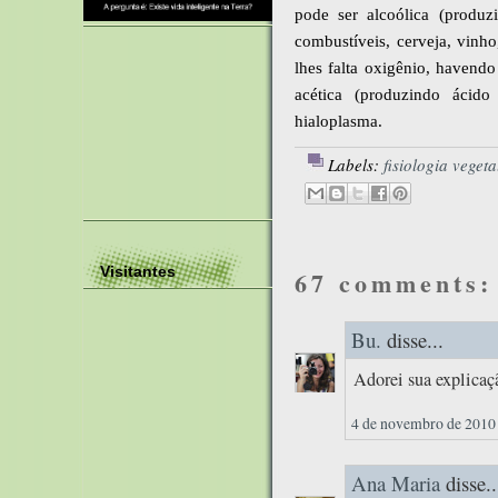
pode ser alcoólica (produz
combustíveis, cerveja, vinh
lhes falta oxigênio, havend
acética (produzindo ácido
hialoplasma.
Labels:
fisiologia vegeta
Visitantes
67 comments:
Bu.
disse...
Adorei sua explicaç
4 de novembro de 2010 
Ana Maria
disse..