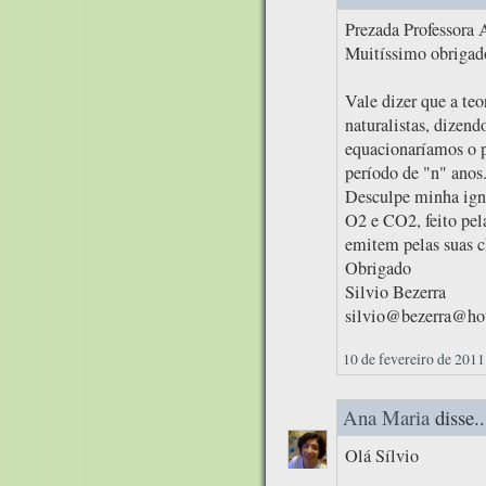
Prezada Professora 
Muitíssimo obrigado
Vale dizer que a te
naturalistas, dizend
equacionaríamos o 
período de "n" anos
Desculpe minha igno
O2 e CO2, feito pel
emitem pelas suas c
Obrigado
Silvio Bezerra
silvio@bezerra@ho
10 de fevereiro de 2011
Ana Maria
disse..
Olá Sílvio