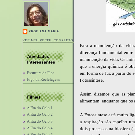
PROF ANA MARIA
VER MEU PERFIL COMPLETO
Para a manutenção da vida,
diferença fundamental entre 
Atividades
manutenção da vida. Os anim
Interessantes
que a energia química é obt
Estrutura da Flor
em forma de luz a partir do
Jogo da Reciclagem
Fotossíntese.
Assim dizemos que as plant
Filmes
alimentam, enquanto que os a
A Era do Gelo 1
A Era do Gelo 2
A Fotossíntese está muito lig
A Era do Gelo 3
a respiração são espelho um
A Era do Gelo 4
dois processos na biosfera (
A Era do Gelo 5