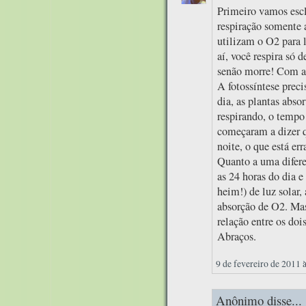
Primeiro vamos escl
respiração somente a
utilizam o O2 para l
aí, você respira só 
senão morre! Com as
A fotossíntese preci
dia, as plantas abs
respirando, o tempo 
começaram a dizer q
noite, o que está err
Quanto a uma difere
as 24 horas do dia e
heim!) de luz solar
absorção de O2. Mas
relação entre os doi
Abraços.
9 de fevereiro de 2011 
Anônimo disse...