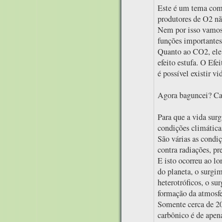
Este é um tema comp
produtores de O2 não
Nem por isso vamos s
funções importantes.
Quanto ao CO2, ele 
efeito estufa. O Efe
é possível existir vi
Agora baguncei? Cal
Para que a vida surg
condições climática
São várias as condi
contra radiações, pre
E isto ocorreu ao l
do planeta, o surgi
heterotróficos, o su
formação da atmosfer
Somente cerca de 20
carbônico é de apen