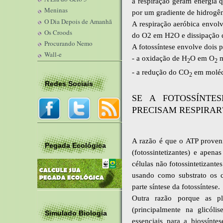
a respiração geram energia q
Meninas
por um gradiente de hidrogê
O Dia Depois de Amanhã
A respiração aeróbica envo
Os Croods
do O2 em H2O e dissipação d
Procurando Nemo
A fotossíntese envolve dois p
Wall-e
- a oxidação de H
O em O
m
2
2
- a redução do CO
em molécu
2
Redes Sociais
SE A FOTOSSÍNTE
PRECISAM RESPIRAR
A razão é que o ATP proveni
Pegada Ecológica
(fotossintetizantes) e apen
células não fotossintetizante
usando como substrato os c
parte síntese da fotossíntese.
Outra razão porque as pl
(principalmente na glicóli
Simulado Biologia
essenciais para a biossínt