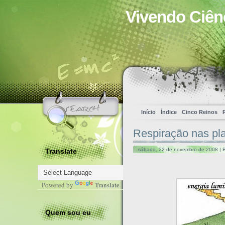
Vivendo Ciên
Início
Índice
Cinco Reinos
Respiração nas pl
sábado, 22 de novembro de 2008 | 
Translate
Powered by
Translate
Quem sou eu