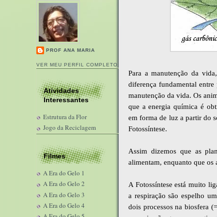
PROF ANA MARIA
VER MEU PERFIL COMPLETO
Para a manutenção da vida,
diferença fundamental entre 
Atividades
manutenção da vida. Os anim
Interessantes
que a energia química é obt
Estrutura da Flor
em forma de luz a partir do
Jogo da Reciclagem
Fotossíntese.
Assim dizemos que as plant
Filmes
alimentam, enquanto que os a
A Era do Gelo 1
A Era do Gelo 2
A Fotossíntese está muito lig
A Era do Gelo 3
a respiração são espelho um
A Era do Gelo 4
dois processos na biosfera (
A Era do Gelo 5