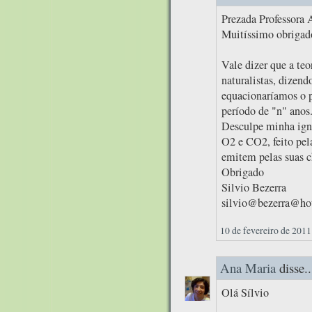
Prezada Professora 
Muitíssimo obrigado
Vale dizer que a te
naturalistas, dizend
equacionaríamos o 
período de "n" anos
Desculpe minha igno
O2 e CO2, feito pel
emitem pelas suas c
Obrigado
Silvio Bezerra
silvio@bezerra@ho
10 de fevereiro de 2011
Ana Maria
disse..
Olá Sílvio