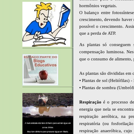
hormônios vegetais.
O balanço entre fotossíntes
crescimento, devendo haver m
possível o crescimento. Ass
que a perda de ATP.
As plantas só conseguem 
compensação luminosa. Neste
que o
consumo de alimento, p
As plantas são divididas em
• Plantas de sol (Heliófilas
• Plantas de sombra (Umbróf
Respiração
é o processo de
energia que nela se encontra
respiração aeróbica, na pr
respiratória (ou fosforilaç
respiração anaeróbica, cuj