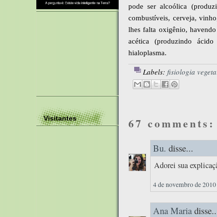
pode ser alcoólica (produz
combustíveis, cerveja, vinh
lhes falta oxigênio, havend
acética (produzindo ácido
hialoplasma.
Labels:
fisiologia vegeta
Visitantes
67 comments:
Bu.
disse...
Adorei sua explicaç
4 de novembro de 2010 
Ana Maria
disse..