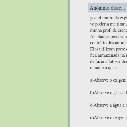
Anônimo disse...
gostei muito da exp
vc poderia me tirar
minha prof. de cien
As plantas precisam 
contrário dos animai
Elas utilizam parte 
fica armazenada na 
de fazer a fotossínte
durante a qual:
a)Absorve o oxigêni
b)Absorve o gás car
c)Absorve a água e o
d)Absorve o oxigeni