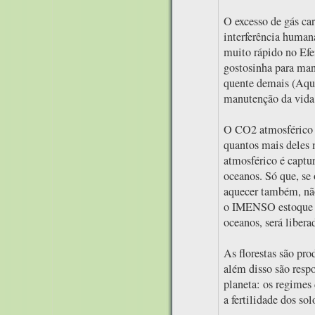
O excesso de gás ca
interferência hum
muito rápido no Efe
gostosinha para mant
quente demais (Aque
manutenção da vida
O CO2 atmosférico é
quantos mais deles 
atmosférico é captur
oceanos. Só que, se 
aquecer também, não
o IMENSO estoque d
oceanos, será liber
As florestas são pr
além disso são resp
planeta: os regimes 
a fertilidade dos sol