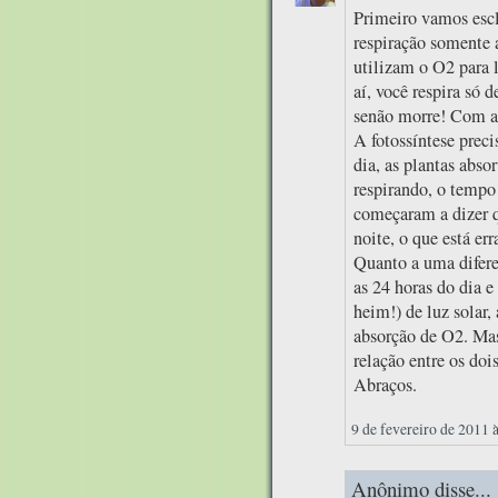
Primeiro vamos escl
respiração somente a
utilizam o O2 para l
aí, você respira só 
senão morre! Com as
A fotossíntese preci
dia, as plantas abs
respirando, o tempo 
começaram a dizer q
noite, o que está err
Quanto a uma difere
as 24 horas do dia e
heim!) de luz solar
absorção de O2. Mas
relação entre os doi
Abraços.
9 de fevereiro de 2011 
Anônimo disse...