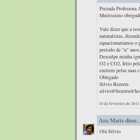
Prezada Professora 
Muitíssimo obrigado
Vale dizer que a te
naturalistas, dizend
equacionaríamos o 
período de "n" anos
Desculpe minha igno
O2 e CO2, feito pel
emitem pelas suas c
Obrigado
Silvio Bezerra
silvio@bezerra@ho
10 de fevereiro de 2011
Ana Maria
disse..
Olá Sílvio