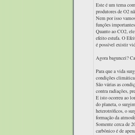
Este é um tema comp
produtores de O2 não
Nem por isso vamos s
funções importantes.
Quanto ao CO2, ele 
efeito estufa. O Efe
é possível existir vi
Agora baguncei? Cal
Para que a vida surg
condições climática
São várias as condi
contra radiações, pre
E isto ocorreu ao l
do planeta, o surgi
heterotróficos, o su
formação da atmosfer
Somente cerca de 20
carbônico é de apen