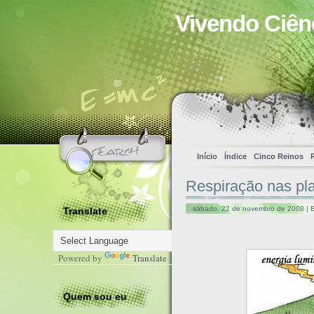
Vivendo Ciên
Início
Índice
Cinco Reinos
Respiração nas pl
sábado, 22 de novembro de 2008 | 
Translate
Powered by
Translate
Quem sou eu