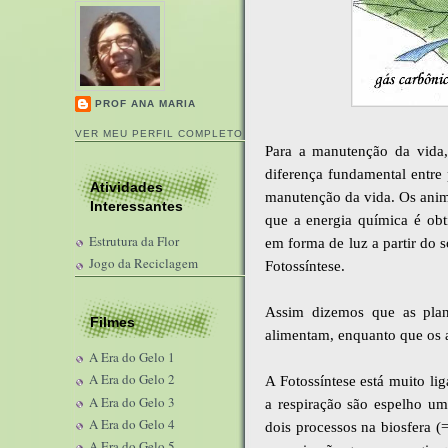
PROF ANA MARIA
VER MEU PERFIL COMPLETO
Para a manutenção da vida,
diferença fundamental entre 
Atividades
manutenção da vida. Os anim
Interessantes
que a energia química é obt
Estrutura da Flor
em forma de luz a partir do
Jogo da Reciclagem
Fotossíntese.
Assim dizemos que as plant
Filmes
alimentam, enquanto que os a
A Era do Gelo 1
A Era do Gelo 2
A Fotossíntese está muito lig
A Era do Gelo 3
a respiração são espelho um
A Era do Gelo 4
dois processos na biosfera (
A Era do Gelo 5