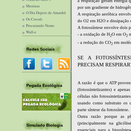
a respiração geram energia q
Meninas
por um gradiente de hidrogê
O Dia Depois de Amanhã
A respiração aeróbica envo
Os Croods
do O2 em H2O e dissipação d
Procurando Nemo
A fotossíntese envolve dois p
Wall-e
- a oxidação de H
O em O
m
2
2
- a redução do CO
em molécu
2
Redes Sociais
SE A FOTOSSÍNTE
PRECISAM RESPIRAR
A razão é que o ATP proveni
Pegada Ecológica
(fotossintetizantes) e apen
células não fotossintetizante
usando como substrato os c
parte síntese da fotossíntese.
Outra razão porque as pl
(principalmente na glicóli
Simulado Biologia
essenciais para a biossínt