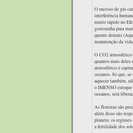
O excesso de gás ca
interferência hum
muito rápido no Efe
gostosinha para mant
quente demais (Aque
manutenção da vida
O CO2 atmosférico é
quantos mais deles 
atmosférico é captur
oceanos. Só que, se 
aquecer também, não
o IMENSO estoque d
oceanos, será liber
As florestas são pr
além disso são resp
planeta: os regimes 
a fertilidade dos sol