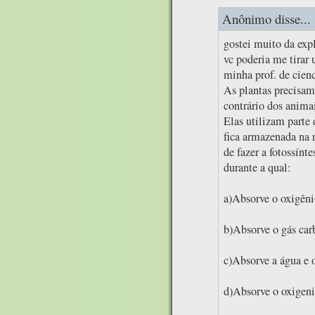
Anônimo disse...
gostei muito da exp
vc poderia me tirar
minha prof. de cien
As plantas precisam 
contrário dos animai
Elas utilizam parte 
fica armazenada na 
de fazer a fotossínte
durante a qual:
a)Absorve o oxigêni
b)Absorve o gás car
c)Absorve a água e o
d)Absorve o oxigeni