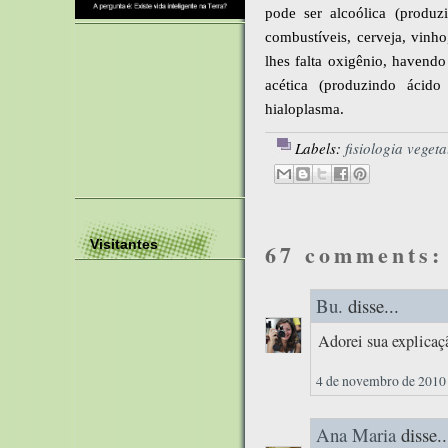
pode ser alcoólica (produz
combustíveis, cerveja, vinh
lhes falta oxigênio, havend
acética (produzindo ácido
hialoplasma.
Labels:
fisiologia vegeta
Visitantes
67 comments:
Bu.
disse...
Adorei sua explicaç
4 de novembro de 2010 
Ana Maria
disse..