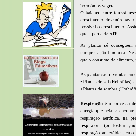
hormônios vegetais.
O balanço entre fotossíntes
crescimento, devendo haver m
possível o crescimento. Ass
que a perda de ATP.
As plantas só conseguem 
compensação luminosa. Neste
que o
consumo de alimento, p
As plantas são divididas em
• Plantas de sol (Heliófilas
• Plantas de sombra (Umbróf
Respiração
é o processo de
energia que nela se encontra
respiração aeróbica, na pr
respiratória (ou fosforilaç
respiração anaeróbica, cuj