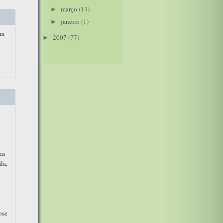
março
(13)
►
janeiro
(1)
►
em
2007
(77)
►
ias
la,
ose