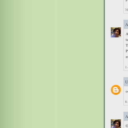
31
A
A
t
T
P
m
1 
U
o
8 
A
O