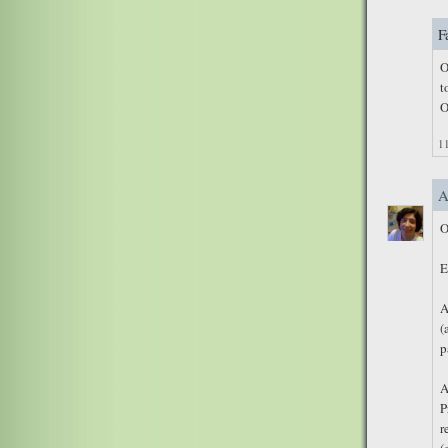
F
O
t
O
11
A
O
E
A
(
p
A
P
r