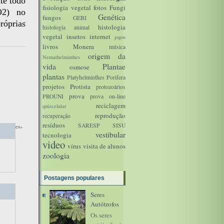
te todo
fisiologia vegetal
fotos
Fungi
O2) no
Genética
fungos
GEBI
róprias
histologia
histologia animal
vegetal
insetos
internet
jogos
livros
Monera
música
origem da
Nemathelminthes
vida
Plantae
osmose
plantas
Platyhelminthes
Porifera
projetos
Protista
protozoários
prova
PROUNI
prova on-line
reciclagem
quizcelular
reprodução
recuperação
resíduos
SARESP
SISU
 recentes»
vestibular
tecnologia
video
vírus
visita de alunos
zoologia
Postagens populares
Seres
Autótrofos
Os seres