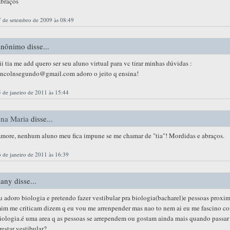
braços
 de setembro de 2009 às 08:49
nônimo disse...
ii tia me add quero ser seu aluno virtual para vc tirar minhas dúvidas :
incolnsegundo@gmail.com adoro o jeito q ensina!
 de janeiro de 2011 às 15:44
na Maria
disse...
more, nenhum aluno meu fica impune se me chamar de "tia"! Mordidas e abraços.
 de janeiro de 2011 às 16:39
lany disse...
u adoro biologia e pretendo fazer vestibular pra biologia(bacharel)e pessoas proxim
im me criticam dizem q eu vou me arrenpender mas nao to nem ai eu me fascino c
iologia.é uma area q as pessoas se arrependem ou gostam ainda mais quando passar
restar vestibular?