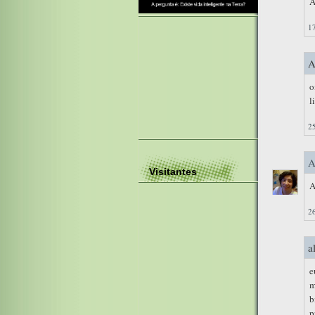
A
17
A
o
l
25
A
Visitantes
A
26
a
e
m
b
p