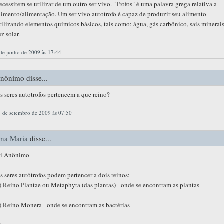
ecessitem se utilizar de um outro ser vivo. "Trofos" é uma palavra grega relativa a
limento/alimentação. Um ser vivo autotrofo é capaz de produzir seu alimento
tilizando elementos químicos básicos, tais como: água, gás carbônico, sais minerais
uz solar.
de junho de 2009 às 17:44
nônimo disse...
s seres autotrofos pertencem a que reino?
 de setembro de 2009 às 07:50
na Maria
disse...
i Anônimo
s seres autótrofos podem pertencer a dois reinos:
) Reino Plantae ou Metaphyta (das plantas) - onde se encontram as plantas
) Reino Monera - onde se encontram as bactérias