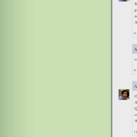
S
p
n
A
9 
A
o
9 
A
O
A
Q
c
A
11