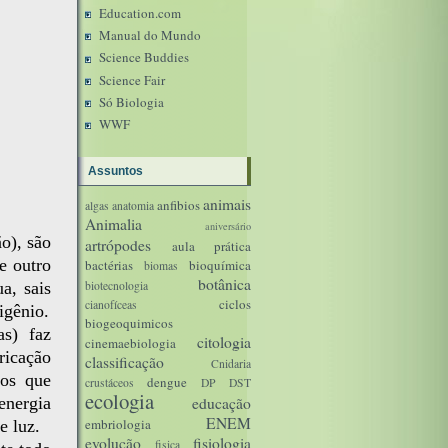
Education.com
Manual do Mundo
Science Buddies
Science Fair
Só Biologia
WWF
Assuntos
animais
anfibios
algas
anatomia
Animalia
aniversário
o), são
artrópodes
aula prática
e outro
bactérias
bioquímica
biomas
botânica
a, sais
biotecnologia
ciclos
cianofíceas
igênio.
biogeoquimicos
as) faz
citologia
cinemaebiologia
ricação
classificação
Cnidaria
fos que
dengue
crustáceos
DP
DST
ecologia
energia
educação
ENEM
embriologia
e luz.
evolução
fisiologia
fisica