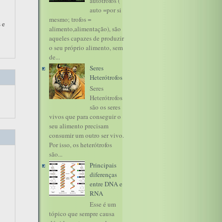
autótrofos (
auto =por si
mesmo; trofos =
 e
alimento,alimentação), são
aqueles capazes de produzir
o seu próprio alimento, sem
de...
Seres
Heterótrofos
Seres
Heterótrofos
são os seres
vivos que para conseguir o
seu alimento precisam
consumir um outro ser vivo.
Por isso, os heterótrofos
são...
Principais
diferenças
entre DNA e
RNA
Esse é um
tópico que sempre causa