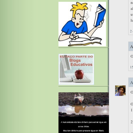
n
a
u
l
2 
A
O
15
A
O
O
1
2