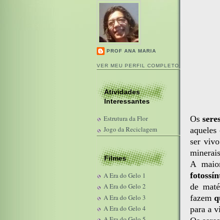
PROF ANA MARIA
VER MEU PERFIL COMPLETO
Atividades
Interessantes
Os
sere
Estrutura da Flor
Jogo da Reciclagem
aqueles
ser viv
minerais
Filmes
A maio
fotossín
A Era do Gelo 1
de maté
A Era do Gelo 2
A Era do Gelo 3
fazem
q
A Era do Gelo 4
para a v
A Era do Gelo 5