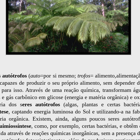
s autótrofos
(
auto
=por si mesmo;
trofos
= alimento,alimentaçã
 capazes de produzir o seu próprio alimento, sem depender d
o para isso. Através de uma reação química, transformam águ
 e gás carbônico em glicose (energia e matéria orgânica) e ox
ria dos s
eres autótrofos
(algas, plantas e certas bactéri
tese
, captando energia luminosa do Sol e utilizando-a na fab
ria orgânica. Existem, ainda, alguns poucos seres autótro
uimiossíntese
, como, por exemplo, certas bactérias, e obtêm 
ida através de reações químicas inorgânicas, sem a presença d