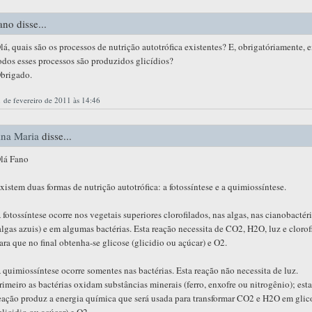
ano disse...
lá, quais são os processos de nutrição autotrófica existentes? E, obrigatóriamente, 
odos esses processos são produzidos glicídios?
brigado.
 de fevereiro de 2011 às 14:46
na Maria
disse...
lá Fano
xistem duas formas de nutrição autotrófica: a fotossíntese e a quimiossíntese.
 fotossíntese ocorre nos vegetais superiores clorofilados, nas algas, nas cianobactér
algas azuis) e em algumas bactérias. Esta reação necessita de CO2, H2O, luz e clorofi
ara que no final obtenha-se glicose (glicidio ou açúcar) e O2.
 quimiossíntese ocorre somentes nas bactérias. Esta reação não necessita de luz.
rimeiro as bactérias oxidam substâncias minerais (ferro, enxofre ou nitrogênio); esta
eação produz a energia química que será usada para transformar CO2 e H2O em glic