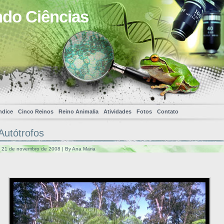
ndo Ciências
ndice
Cinco Reinos
Reino Animalia
Atividades
Fotos
Contato
Autótrofos
a, 21 de novembro de 2008 | By Ana Maria