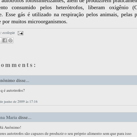
 autótrofos fotossintetizantes, além de produzirem praticamen
nto consumido pelos heterótrofos, liberam oxigênio (
. Esse gás é utilizado na respiração pelos animais, pelas p
e por muitos microorganismos.
s:
ecologia
comments:
1 – 200 de 348
Recentes›
Mais
nônimo disse...
 q é autotrofos?
de junho de 2009 às 17:16
na Maria
disse...
lá Anônimo!
eres autotrofos são capazes de produzir o seu próprio alimento sem que para isso