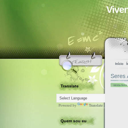
Vive
Início
Í
Seres 
sexta-feir
Translate
Powered by
Translate
Quem sou eu