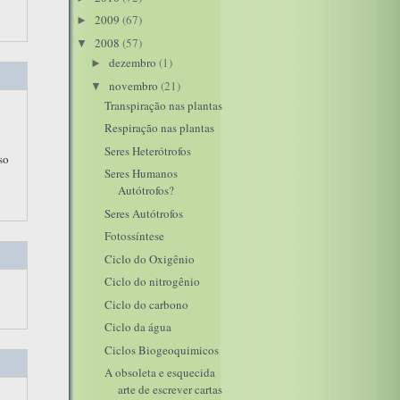
2009
(67)
►
2008
(57)
▼
dezembro
(1)
►
novembro
(21)
▼
Transpiração nas plantas
Respiração nas plantas
Seres Heterótrofos
so
Seres Humanos
Autótrofos?
Seres Autótrofos
Fotossíntese
Ciclo do Oxigênio
Ciclo do nitrogênio
Ciclo do carbono
Ciclo da água
Ciclos Biogeoquimicos
A obsoleta e esquecida
arte de escrever cartas