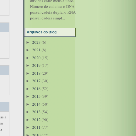
dúvidas entre meus alunos.
Número de cadeias: o DNA
possui cadeia dupla, o RNA
possui cadeia simpl...
Arquivos do Blog
2023
(6)
►
2021
(8)
►
2020
(15)
►
2019
(17)
►
2018
(29)
►
2017
(30)
►
2016
(52)
►
2015
(39)
►
2014
(50)
►
2013
(54)
►
as a
2012
(90)
►
om
2011
(77)
►
 a
2010
(72)
►