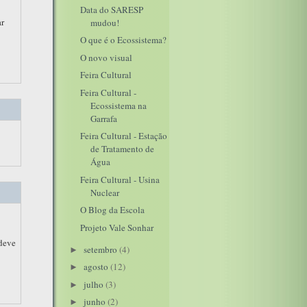
Data do SARESP
ar
mudou!
O que é o Ecossistema?
O novo visual
Feira Cultural
Feira Cultural -
Ecossistema na
Garrafa
Feira Cultural - Estação
de Tratamento de
Água
Feira Cultural - Usina
Nuclear
O Blog da Escola
Projeto Vale Sonhar
 deve
setembro
(4)
►
agosto
(12)
►
julho
(3)
►
junho
(2)
►