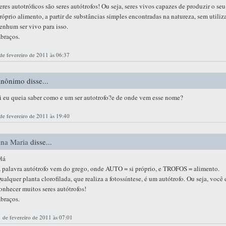
eres autotróficos são seres autótrofos! Ou seja, seres vivos capazes de produzir o seu
róprio alimento, a partir de substâncias simples encontradas na natureza, sem utiliz
enhum ser vivo para isso.
braços.
de fevereiro de 2011 às 06:37
nônimo disse...
i eu queia saber como e um ser autotrofo?e de onde vem esse nome?
de fevereiro de 2011 às 19:40
na Maria
disse...
lá
 palavra autótrofo vem do grego, onde AUTO = si próprio, e TROFOS = alimento.
ualquer planta clorofilada, que realiza a fotossíntese, é um autótrofo. Ou seja, você
onhecer muitos seres autótrofos!
braços.
 de fevereiro de 2011 às 07:01