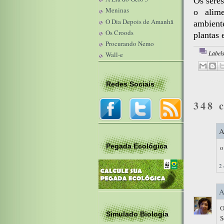
Os seres
Meninas
o alime
O Dia Depois de Amanhã
ambiente
Os Croods
plantas 
Procurando Nemo
Label
Wall-e
Redes Sociais
348 
A
Pegada Ecológica
o
2 
A
O
Simulado Biologia
S