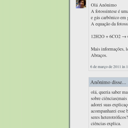
Olá Anônimo
A fotossíntese é um
e gás carbônico em g
A equação da fotossí
12H2O + 6CO2 → 
Mais informações, le
Abraços.
6 de março de 2011 às 
Anônimo disse...
olá, queria saber m
sobre ciências(mais 
adorei suas explica
acompanharei esse b
seres heterotrófico
ciências explica.