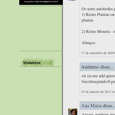
Os seres autótrofos 
1) Reino Plantae ou
plantas
2) Reino Monera - o
Abraços
17 de setembro de 2009
Visitantes
Anônimo disse...
oii tia me add quero
lincolnsegundo@gma
25 de janeiro de 2011 à
Ana Maria
disse..
Amore, nenhum alun