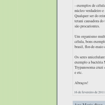
- exemplos de célula
núcleo verdadeiro e 
Qualquer ser do rei
tetani causadora do 
são procariontes.
Um organismo multi
célula, bons exempl
brasil, flor-de-maio 
Os seres unicelular
exemplo a bactéria 
Trypanosoma cruzi c
e etc.
Abraços!
16 de fevereiro de 2011
Ana Maria
disse..