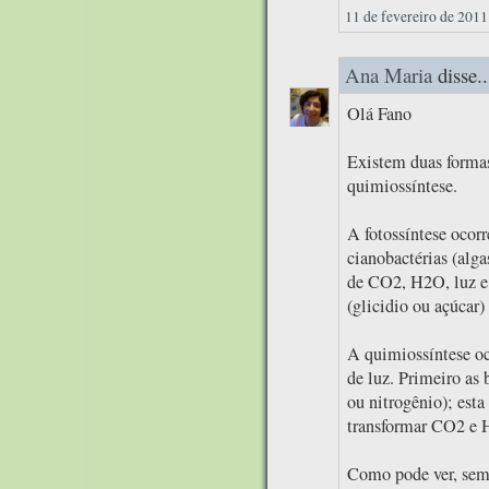
11 de fevereiro de 2011
Ana Maria
disse..
Olá Fano
Existem duas formas 
quimiossíntese.
A fotossíntese ocorr
cianobactérias (alga
de CO2, H2O, luz e c
(glicidio ou açúcar)
A quimiossíntese oc
de luz. Primeiro as 
ou nitrogênio); esta
transformar CO2 e H
Como pode ver, semp