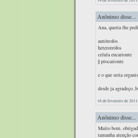
Anônimo disse...
Ana, queria lhe ped
autótrofos
heterotrófos
celula eucarionte
|| procarionte
e o que seria organ
desde ja agradeço..b
16 de fevereiro de 2011
Anônimo disse...
Muito bom. obrigado
tamanha atenção com