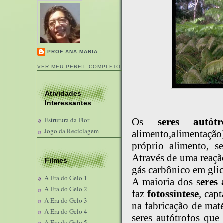
PROF ANA MARIA
VER MEU PERFIL COMPLETO
Atividades
Interessantes
Estrutura da Flor
Os
seres autótr
Jogo da Reciclagem
alimento,alimentaçã
próprio alimento, s
Através de uma reaçã
Filmes
gás carbônico em glic
A Era do Gelo 1
A maioria dos s
eres 
A Era do Gelo 2
faz
fotossíntese
, cap
A Era do Gelo 3
na fabricação de mat
A Era do Gelo 4
seres autótrofos qu
A Era do Gelo 5