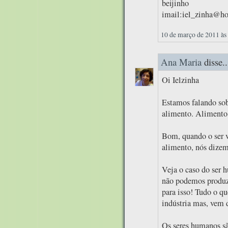
beijinho
imail:iel_zinha@h
10 de março de 2011 às
Ana Maria
disse..
Oi Ielzinha
Estamos falando sob
alimento. Alimento
Bom, quando o ser v
alimento, nós dizemo
Veja o caso do ser 
não podemos produzi
para isso! Tudo o q
indústria mas, vem 
Os seres humanos sã