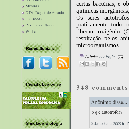
certas bactérias, e 
Meninas
químicas inorgânicas,
O Dia Depois de Amanhã
Os seres autótrofo
Os Croods
praticamente todo 
Procurando Nemo
liberam oxigênio (
Wall-e
respiração pelos an
microorganismos.
Redes Sociais
Labels:
ecologia
Pegada Ecológica
348 comments
Anônimo disse...
o q é autotrofos?
2 de junho de 2009 às 1
Simulado Biologia