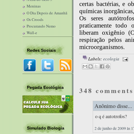
certas bactérias, e 
Meninas
químicas inorgânicas,
O Dia Depois de Amanhã
Os seres autótrofo
Os Croods
praticamente todo 
Procurando Nemo
liberam oxigênio (
Wall-e
respiração pelos an
microorganismos.
Redes Sociais
Labels:
ecologia
Pegada Ecológica
348 comments
Anônimo disse...
o q é autotrofos?
2 de junho de 2009 às 1
Simulado Biologia