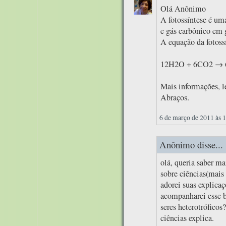
Olá Anônimo
A fotossíntese é um
e gás carbônico em g
A equação da fotossí
12H2O + 6CO2 → 
Mais informações, le
Abraços.
6 de março de 2011 às 
Anônimo disse...
olá, queria saber m
sobre ciências(mais 
adorei suas explica
acompanharei esse b
seres heterotrófico
ciências explica.