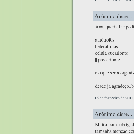
Anônimo disse...
Ana, queria lhe ped
autótrofos
heterotrófos
celula eucarionte
|| procarionte
e o que seria organ
desde ja agradeço..b
16 de fevereiro de 2011
Anônimo disse...
Muito bom. obrigado
tamanha atenção com