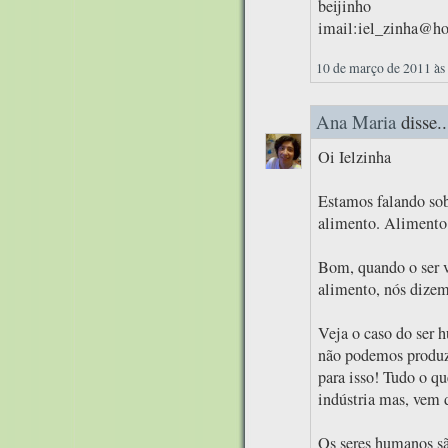
beijinho
imail:iel_zinha@h
10 de março de 2011 às
Ana Maria
disse..
Oi Ielzinha
Estamos falando sob
alimento. Alimento
Bom, quando o ser v
alimento, nós dizemo
Veja o caso do ser 
não podemos produzi
para isso! Tudo o q
indústria mas, vem 
Os seres humanos sã