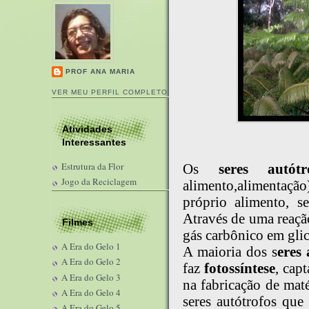
PROF ANA MARIA
VER MEU PERFIL COMPLETO
Atividades
Interessantes
Estrutura da Flor
Os
seres autótr
Jogo da Reciclagem
alimento,alimentaçã
próprio alimento, s
Através de uma reaçã
Filmes
gás carbônico em glic
A Era do Gelo 1
A maioria dos s
eres 
A Era do Gelo 2
faz
fotossíntese
, cap
A Era do Gelo 3
na fabricação de mat
A Era do Gelo 4
seres autótrofos qu
A Era do Gelo 5