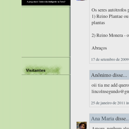
Os seres autótrofos 
1) Reino Plantae ou
plantas
2) Reino Monera - o
Abraços
17 de setembro de 2009
Visitantes
Anônimo disse...
oii tia me add quero
lincolnsegundo@gma
25 de janeiro de 2011 à
Ana Maria
disse..
Amore, nenhum alun