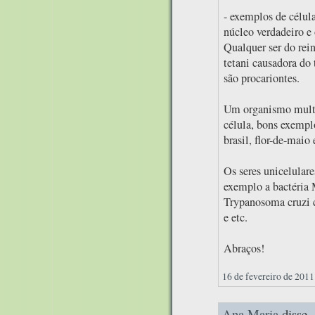
- exemplos de célula
núcleo verdadeiro e 
Qualquer ser do rei
tetani causadora do 
são procariontes.
Um organismo multi
célula, bons exempl
brasil, flor-de-maio 
Os seres unicelular
exemplo a bactéria 
Trypanosoma cruzi c
e etc.
Abraços!
16 de fevereiro de 2011
Ana Maria
disse..