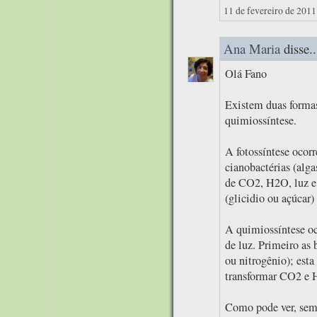
11 de fevereiro de 2011
Ana Maria
disse..
Olá Fano
Existem duas formas 
quimiossíntese.
A fotossíntese ocorr
cianobactérias (alga
de CO2, H2O, luz e c
(glicidio ou açúcar)
A quimiossíntese oc
de luz. Primeiro as 
ou nitrogênio); esta
transformar CO2 e H
Como pode ver, semp