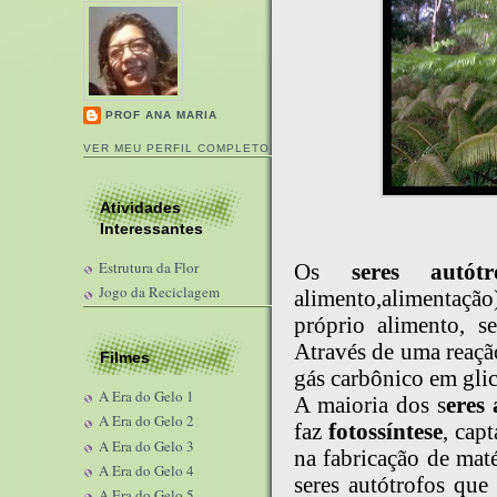
PROF ANA MARIA
VER MEU PERFIL COMPLETO
Atividades
Interessantes
Estrutura da Flor
Os
seres autótr
Jogo da Reciclagem
alimento,alimentaçã
próprio alimento, s
Através de uma reaçã
Filmes
gás carbônico em glic
A Era do Gelo 1
A maioria dos s
eres 
A Era do Gelo 2
faz
fotossíntese
, cap
A Era do Gelo 3
na fabricação de mat
A Era do Gelo 4
seres autótrofos qu
A Era do Gelo 5