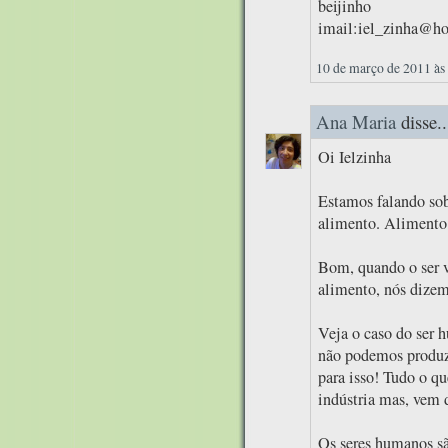
beijinho
imail:iel_zinha@h
10 de março de 2011 às
Ana Maria
disse..
Oi Ielzinha
Estamos falando sob
alimento. Alimento
Bom, quando o ser v
alimento, nós dizemo
Veja o caso do ser 
não podemos produzi
para isso! Tudo o q
indústria mas, vem 
Os seres humanos sã