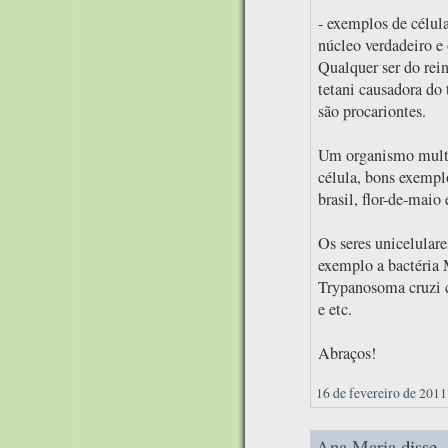
- exemplos de célula
núcleo verdadeiro e 
Qualquer ser do rei
tetani causadora do 
são procariontes.
Um organismo multi
célula, bons exempl
brasil, flor-de-maio 
Os seres unicelular
exemplo a bactéria 
Trypanosoma cruzi c
e etc.
Abraços!
16 de fevereiro de 2011
Ana Maria
disse..