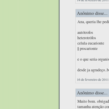
Anônimo disse...
Ana, queria lhe ped
autótrofos
heterotrófos
celula eucarionte
|| procarionte
e o que seria organ
desde ja agradeço..b
16 de fevereiro de 2011
Anônimo disse...
Muito bom. obrigado
tamanha atenção com