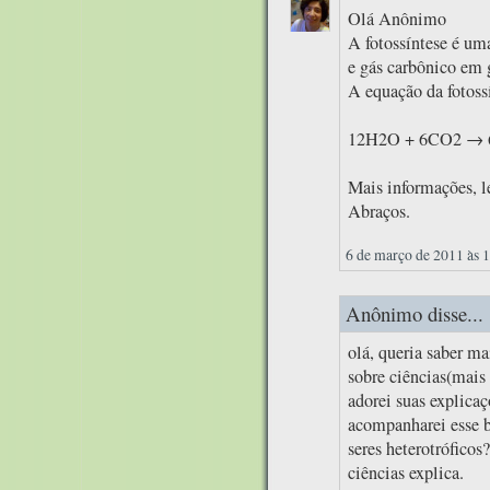
Olá Anônimo
A fotossíntese é um
e gás carbônico em g
A equação da fotossí
12H2O + 6CO2 → 
Mais informações, le
Abraços.
6 de março de 2011 às 
Anônimo disse...
olá, queria saber m
sobre ciências(mais 
adorei suas explica
acompanharei esse b
seres heterotrófico
ciências explica.