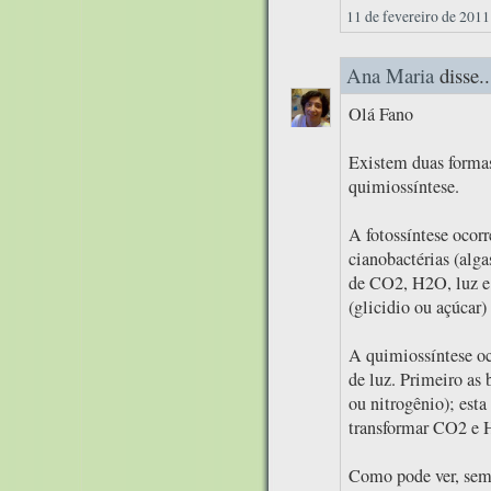
11 de fevereiro de 2011
Ana Maria
disse..
Olá Fano
Existem duas formas 
quimiossíntese.
A fotossíntese ocorr
cianobactérias (alga
de CO2, H2O, luz e c
(glicidio ou açúcar)
A quimiossíntese oc
de luz. Primeiro as 
ou nitrogênio); esta
transformar CO2 e H
Como pode ver, semp