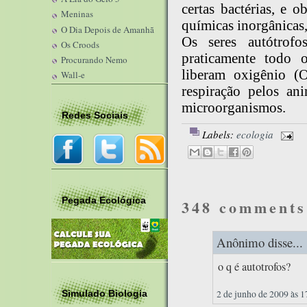
certas bactérias, e 
Meninas
químicas inorgânicas,
O Dia Depois de Amanhã
Os seres autótrofo
Os Croods
praticamente todo 
Procurando Nemo
liberam oxigênio (
Wall-e
respiração pelos an
microorganismos.
Redes Sociais
Labels:
ecologia
Pegada Ecológica
348 comments
Anônimo disse...
o q é autotrofos?
2 de junho de 2009 às 1
Simulado Biologia