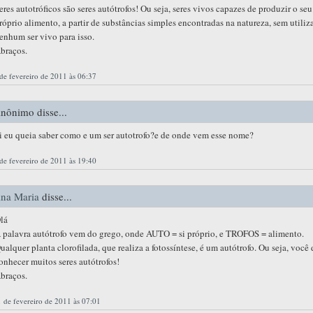
eres autotróficos são seres autótrofos! Ou seja, seres vivos capazes de produzir o seu
róprio alimento, a partir de substâncias simples encontradas na natureza, sem utiliz
enhum ser vivo para isso.
braços.
de fevereiro de 2011 às 06:37
nônimo disse...
i eu queia saber como e um ser autotrofo?e de onde vem esse nome?
de fevereiro de 2011 às 19:40
na Maria
disse...
lá
 palavra autótrofo vem do grego, onde AUTO = si próprio, e TROFOS = alimento.
ualquer planta clorofilada, que realiza a fotossíntese, é um autótrofo. Ou seja, você
onhecer muitos seres autótrofos!
braços.
 de fevereiro de 2011 às 07:01