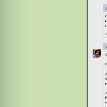
F
O
t
O
11
A
O
E
A
(
p
A
P
r