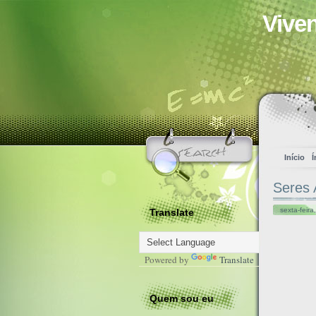
Vive
Início
Í
Seres 
sexta-feir
Translate
Powered by
Translate
Quem sou eu