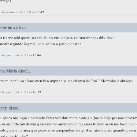
braços
 de setembro de 2009 às 08:49
nônimo disse...
ii tia me add quero ser seu aluno virtual para vc tirar minhas dúvidas :
incolnsegundo@gmail.com adoro o jeito q ensina!
 de janeiro de 2011 às 15:44
na Maria
disse...
more, nenhum aluno meu fica impune se me chamar de "tia"! Mordidas e abraços.
 de janeiro de 2011 às 16:39
lany disse...
u adoro biologia e pretendo fazer vestibular pra biologia(bacharel)e pessoas proxim
im me criticam dizem q eu vou me arrenpender mas nao to nem ai eu me fascino c
iologia.é uma area q as pessoas se arrependem ou gostam ainda mais quando passar
restar vestibular?