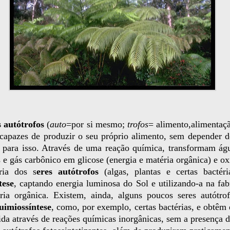
s autótrofos
(
auto
=por si mesmo;
trofos
= alimento,alimentaçã
 capazes de produzir o seu próprio alimento, sem depender d
o para isso. Através de uma reação química, transformam águ
 e gás carbônico em glicose (energia e matéria orgânica) e ox
ria dos s
eres autótrofos
(algas, plantas e certas bactéri
tese
, captando energia luminosa do Sol e utilizando-a na fab
ria orgânica. Existem, ainda, alguns poucos seres autótro
uimiossíntese
, como, por exemplo, certas bactérias, e obtêm 
ida através de reações químicas inorgânicas, sem a presença d