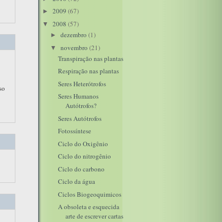
2009
(67)
►
2008
(57)
▼
dezembro
(1)
►
novembro
(21)
▼
Transpiração nas plantas
Respiração nas plantas
Seres Heterótrofos
so
Seres Humanos
Autótrofos?
Seres Autótrofos
Fotossíntese
Ciclo do Oxigênio
Ciclo do nitrogênio
Ciclo do carbono
Ciclo da água
Ciclos Biogeoquimicos
A obsoleta e esquecida
arte de escrever cartas