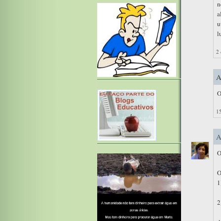
n
a
u
l
2 
A
O
15
A
O
O
1
2