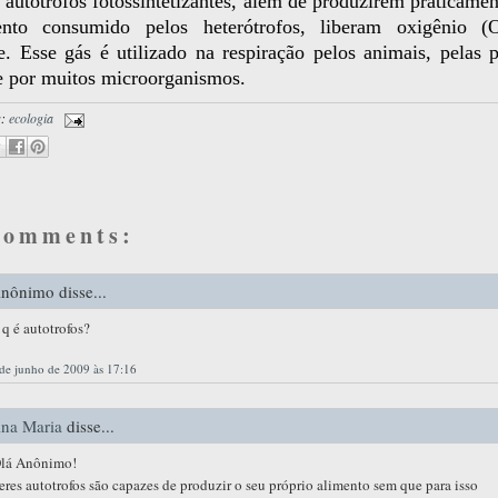
 autótrofos fotossintetizantes, além de produzirem praticamen
nto consumido pelos heterótrofos, liberam oxigênio (
. Esse gás é utilizado na respiração pelos animais, pelas p
e por muitos microorganismos.
s:
ecologia
comments:
1 – 200 de 348
Recentes›
Mais
nônimo disse...
 q é autotrofos?
de junho de 2009 às 17:16
na Maria
disse...
lá Anônimo!
eres autotrofos são capazes de produzir o seu próprio alimento sem que para isso