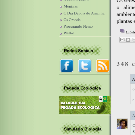
Os seres
Meninas
o alime
O Dia Depois de Amanhã
ambiente
Os Croods
plantas 
Procurando Nemo
Label
Wall-e
Redes Sociais
348 
A
Pegada Ecológica
o
2 
A
O
Simulado Biologia
S