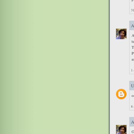
31
A
A
t
T
P
m
1 
U
o
8 
A
O