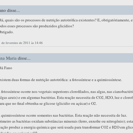
ano disse...
lá, quais são os processos de nutrição autotrófica existentes? E, obrigatóriamente, 
odos esses processos são produzidos glicídios?
brigado.
 de fevereiro de 2011 às 14:46
na Maria
disse...
lá Fano
xistem duas formas de nutrição autotrófica: a fotossíntese e a quimiossíntese.
 fotossíntese ocorre nos vegetais superiores clorofilados, nas algas, nas cianobactér
algas azuis) e em algumas bactérias. Esta reação necessita de CO2, H2O, luz e clorofi
ara que no final obtenha-se glicose (glicidio ou açúcar) e O2.
 quimiossíntese ocorre somentes nas bactérias. Esta reação não necessita de luz.
rimeiro as bactérias oxidam substâncias minerais (ferro, enxofre ou nitrogênio); esta
eação produz a energia química que será usada para transformar CO2 e H2O em glic