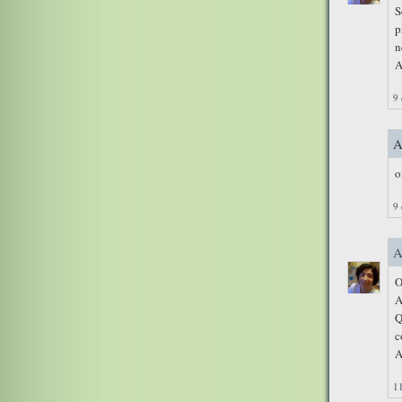
S
p
n
A
9 
A
o
9 
A
O
A
Q
c
A
11