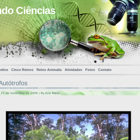
ndo Ciências
ndice
Cinco Reinos
Reino Animalia
Atividades
Fotos
Contato
Autótrofos
a, 21 de novembro de 2008 | By Ana Maria