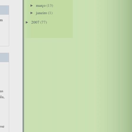
março
(13)
►
janeiro
(1)
►
em
2007
(77)
►
ias
la,
ose