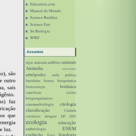
Education.com
Manual do Mundo
Science Buddies
Science Fair
Só Biologia
WWF
Assuntos
animais
anfibios
algas
anatomia
Animalia
aniversário
o), são
artrópodes
aula prática
e outro
bactérias
bioquímica
biomas
botânica
a, sais
biotecnologia
ciclos
cianofíceas
igênio.
biogeoquimicos
as) faz
citologia
cinemaebiologia
ricação
classificação
Cnidaria
fos que
dengue
crustáceos
DP
DST
ecologia
energia
educação
ENEM
embriologia
e luz.
evolução
fisiologia
fisica