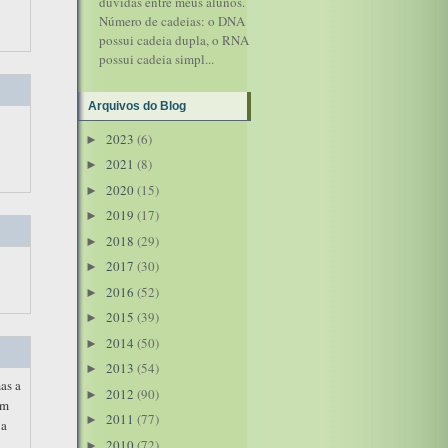
dúvidas entre meus alunos.
Número de cadeias: o DNA
possui cadeia dupla, o RNA
possui cadeia simpl...
Arquivos do Blog
2023
(6)
►
2021
(8)
►
2020
(15)
►
2019
(17)
►
2018
(29)
►
2017
(30)
►
2016
(52)
►
2015
(39)
►
2014
(50)
►
2013
(54)
►
as a
2012
(90)
►
om
2011
(77)
►
 a
2010
(72)
►