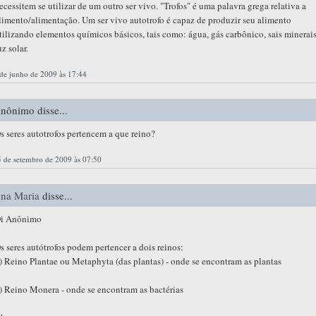
ecessitem se utilizar de um outro ser vivo. "Trofos" é uma palavra grega relativa a
limento/alimentação. Um ser vivo autotrofo é capaz de produzir seu alimento
tilizando elementos químicos básicos, tais como: água, gás carbônico, sais minerais
uz solar.
de junho de 2009 às 17:44
nônimo disse...
s seres autotrofos pertencem a que reino?
 de setembro de 2009 às 07:50
na Maria
disse...
i Anônimo
s seres autótrofos podem pertencer a dois reinos:
) Reino Plantae ou Metaphyta (das plantas) - onde se encontram as plantas
) Reino Monera - onde se encontram as bactérias