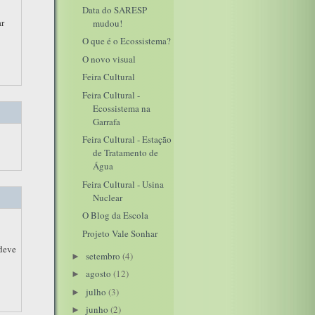
Data do SARESP
ar
mudou!
O que é o Ecossistema?
O novo visual
Feira Cultural
Feira Cultural -
Ecossistema na
Garrafa
Feira Cultural - Estação
de Tratamento de
Água
Feira Cultural - Usina
Nuclear
O Blog da Escola
Projeto Vale Sonhar
 deve
setembro
(4)
►
agosto
(12)
►
julho
(3)
►
junho
(2)
►