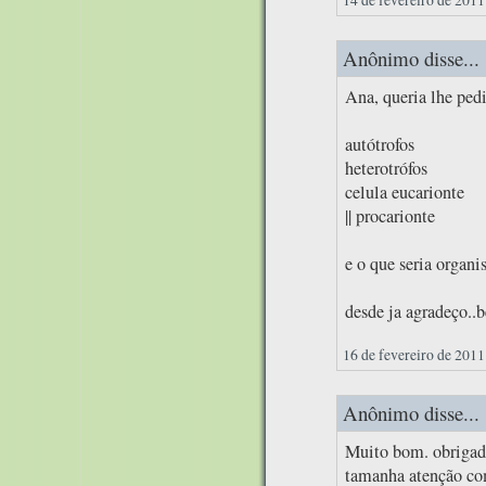
Anônimo disse...
Ana, queria lhe ped
autótrofos
heterotrófos
celula eucarionte
|| procarionte
e o que seria organ
desde ja agradeço..b
16 de fevereiro de 2011
Anônimo disse...
Muito bom. obrigado
tamanha atenção com