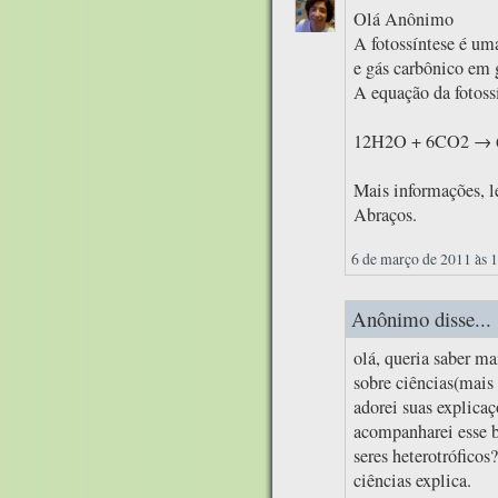
Olá Anônimo
A fotossíntese é um
e gás carbônico em g
A equação da fotossí
12H2O + 6CO2 → 
Mais informações, le
Abraços.
6 de março de 2011 às 
Anônimo disse...
olá, queria saber m
sobre ciências(mais 
adorei suas explica
acompanharei esse b
seres heterotrófico
ciências explica.