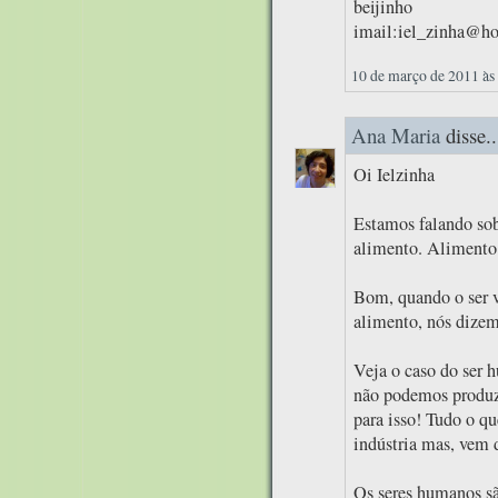
beijinho
imail:iel_zinha@h
10 de março de 2011 às
Ana Maria
disse..
Oi Ielzinha
Estamos falando sob
alimento. Alimento
Bom, quando o ser v
alimento, nós dizemo
Veja o caso do ser 
não podemos produzi
para isso! Tudo o q
indústria mas, vem 
Os seres humanos sã