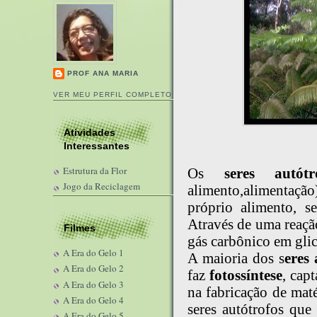
PROF ANA MARIA
VER MEU PERFIL COMPLETO
Atividades
Interessantes
Estrutura da Flor
Os
seres autótr
Jogo da Reciclagem
alimento,alimentaçã
próprio alimento, s
Através de uma reaçã
Filmes
gás carbônico em glic
A Era do Gelo 1
A maioria dos s
eres 
A Era do Gelo 2
faz
fotossíntese
, cap
A Era do Gelo 3
na fabricação de mat
A Era do Gelo 4
seres autótrofos qu
A Era do Gelo 5