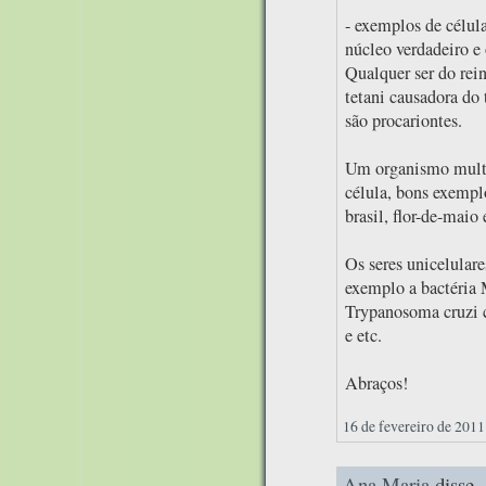
- exemplos de célula
núcleo verdadeiro e 
Qualquer ser do rei
tetani causadora do 
são procariontes.
Um organismo multi
célula, bons exempl
brasil, flor-de-maio 
Os seres unicelular
exemplo a bactéria 
Trypanosoma cruzi c
e etc.
Abraços!
16 de fevereiro de 2011
Ana Maria
disse..