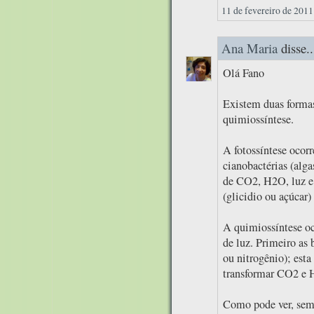
11 de fevereiro de 2011
Ana Maria
disse..
Olá Fano
Existem duas formas 
quimiossíntese.
A fotossíntese ocorr
cianobactérias (alga
de CO2, H2O, luz e c
(glicidio ou açúcar)
A quimiossíntese oc
de luz. Primeiro as 
ou nitrogênio); esta
transformar CO2 e H
Como pode ver, semp