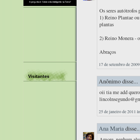
Os seres autótrofos 
1) Reino Plantae ou
plantas
2) Reino Monera - o
Abraços
17 de setembro de 2009
Visitantes
Anônimo disse...
oii tia me add quero
lincolnsegundo@gma
25 de janeiro de 2011 à
Ana Maria
disse..
Amore, nenhum alun