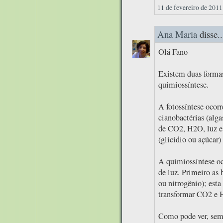
11 de fevereiro de 2011
Ana Maria
disse..
Olá Fano
Existem duas formas 
quimiossíntese.
A fotossíntese ocorr
cianobactérias (alga
de CO2, H2O, luz e c
(glicidio ou açúcar)
A quimiossíntese oc
de luz. Primeiro as 
ou nitrogênio); esta
transformar CO2 e H
Como pode ver, semp