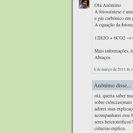
Olá Anônimo
A fotossíntese é um
e gás carbônico em g
A equação da fotossí
12H2O + 6CO2 → 
Mais informações, le
Abraços.
6 de março de 2011 às 
Anônimo disse...
olá, queria saber m
sobre ciências(mais 
adorei suas explica
acompanharei esse b
seres heterotrófico
ciências explica.