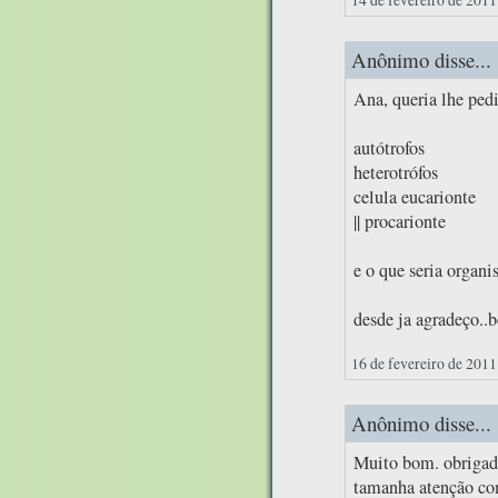
Anônimo disse...
Ana, queria lhe ped
autótrofos
heterotrófos
celula eucarionte
|| procarionte
e o que seria organ
desde ja agradeço..b
16 de fevereiro de 2011
Anônimo disse...
Muito bom. obrigado
tamanha atenção com