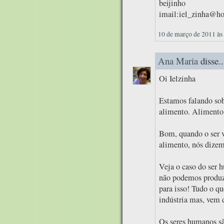
beijinho
imail:iel_zinha@h
10 de março de 2011 às
Ana Maria
disse..
Oi Ielzinha
Estamos falando sob
alimento. Alimento
Bom, quando o ser v
alimento, nós dizemo
Veja o caso do ser 
não podemos produzi
para isso! Tudo o q
indústria mas, vem 
Os seres humanos sã