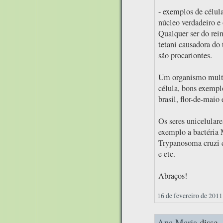
- exemplos de célula
núcleo verdadeiro e 
Qualquer ser do rei
tetani causadora do 
são procariontes.
Um organismo multi
célula, bons exempl
brasil, flor-de-maio 
Os seres unicelular
exemplo a bactéria 
Trypanosoma cruzi c
e etc.
Abraços!
16 de fevereiro de 2011
Ana Maria
disse..