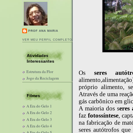
PROF ANA MARIA
VER MEU PERFIL COMPLETO
Atividades
Interessantes
Estrutura da Flor
Os
seres autótr
Jogo da Reciclagem
alimento,alimentaçã
próprio alimento, s
Através de uma reaçã
Filmes
gás carbônico em glic
A Era do Gelo 1
A maioria dos s
eres 
A Era do Gelo 2
faz
fotossíntese
, cap
A Era do Gelo 3
na fabricação de mat
A Era do Gelo 4
seres autótrofos qu
A Era do Gelo 5