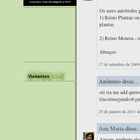
Os seres autótrofos 
1) Reino Plantae ou
plantas
2) Reino Monera - o
Abraços
17 de setembro de 2009
Visitantes
Anônimo disse...
oii tia me add quero
lincolnsegundo@gma
25 de janeiro de 2011 à
Ana Maria
disse..
Amore, nenhum alun