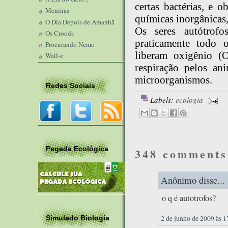
certas bactérias, e 
Meninas
químicas inorgânicas,
O Dia Depois de Amanhã
Os seres autótrofo
Os Croods
praticamente todo 
Procurando Nemo
liberam oxigênio (
Wall-e
respiração pelos an
microorganismos.
Redes Sociais
Labels:
ecologia
Pegada Ecológica
348 comments
Anônimo disse...
o q é autotrofos?
2 de junho de 2009 às 1
Simulado Biologia