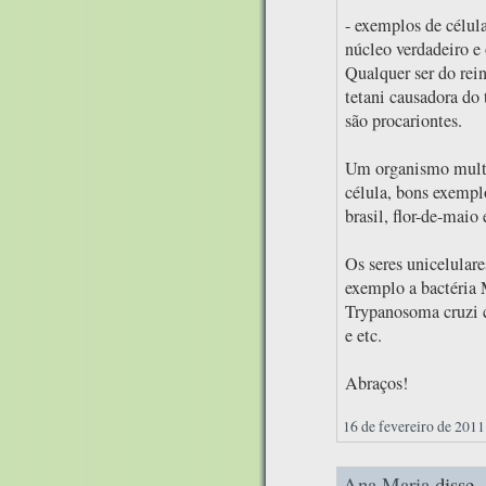
- exemplos de célula
núcleo verdadeiro e 
Qualquer ser do rei
tetani causadora do 
são procariontes.
Um organismo multi
célula, bons exempl
brasil, flor-de-maio 
Os seres unicelular
exemplo a bactéria 
Trypanosoma cruzi c
e etc.
Abraços!
16 de fevereiro de 2011
Ana Maria
disse..