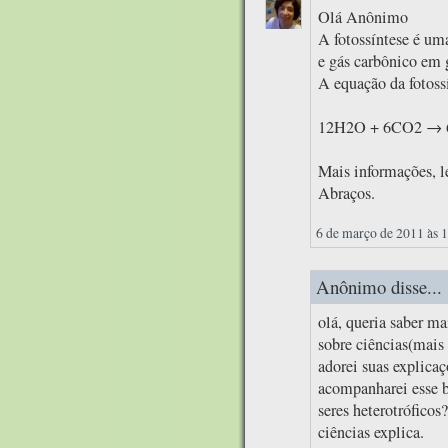
Olá Anônimo
A fotossíntese é um
e gás carbônico em g
A equação da fotossí
12H2O + 6CO2 → 
Mais informações, le
Abraços.
6 de março de 2011 às 
Anônimo disse...
olá, queria saber m
sobre ciências(mais 
adorei suas explica
acompanharei esse b
seres heterotrófico
ciências explica.