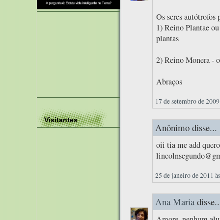
Os seres autótrofos 
1) Reino Plantae ou
plantas
2) Reino Monera - o
Abraços
17 de setembro de 2009
Visitantes
Anônimo disse...
oii tia me add quero
lincolnsegundo@gma
25 de janeiro de 2011 à
Ana Maria
disse..
Amore, nenhum alun