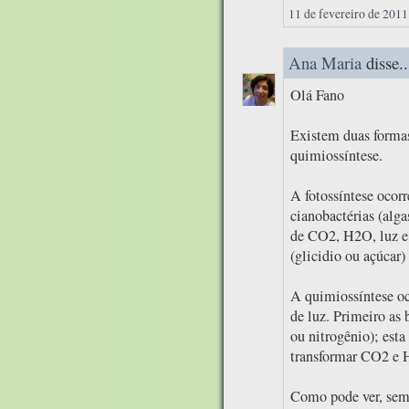
11 de fevereiro de 2011
Ana Maria
disse..
Olá Fano
Existem duas formas 
quimiossíntese.
A fotossíntese ocorr
cianobactérias (alga
de CO2, H2O, luz e c
(glicidio ou açúcar)
A quimiossíntese oc
de luz. Primeiro as 
ou nitrogênio); esta
transformar CO2 e H
Como pode ver, semp