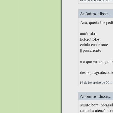
Anônimo disse...
Ana, queria lhe ped
autótrofos
heterotrófos
celula eucarionte
|| procarionte
e o que seria organ
desde ja agradeço..b
16 de fevereiro de 2011
Anônimo disse...
Muito bom. obrigado
tamanha atenção com