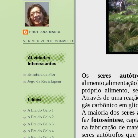
PROF ANA MARIA
VER MEU PERFIL COMPLETO
Atividades
Interessantes
Estrutura da Flor
Os
seres autótr
Jogo da Reciclagem
alimento,alimentaçã
próprio alimento, s
Através de uma reaçã
Filmes
gás carbônico em glic
A Era do Gelo 1
A maioria dos s
eres 
A Era do Gelo 2
faz
fotossíntese
, cap
A Era do Gelo 3
na fabricação de mat
A Era do Gelo 4
seres autótrofos qu
A Era do Gelo 5