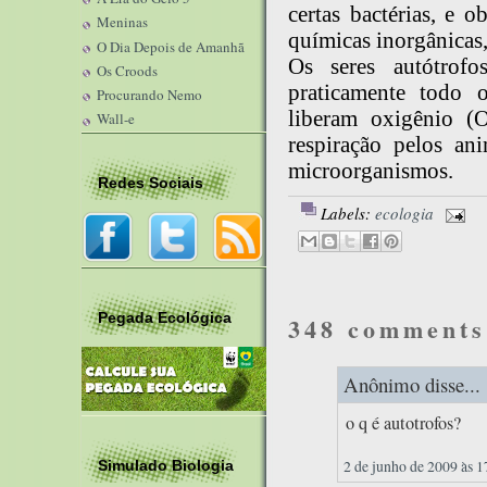
certas bactérias, e 
Meninas
químicas inorgânicas,
O Dia Depois de Amanhã
Os seres autótrofo
Os Croods
praticamente todo 
Procurando Nemo
liberam oxigênio (
Wall-e
respiração pelos an
microorganismos.
Redes Sociais
Labels:
ecologia
Pegada Ecológica
348 comments
Anônimo disse...
o q é autotrofos?
2 de junho de 2009 às 1
Simulado Biologia