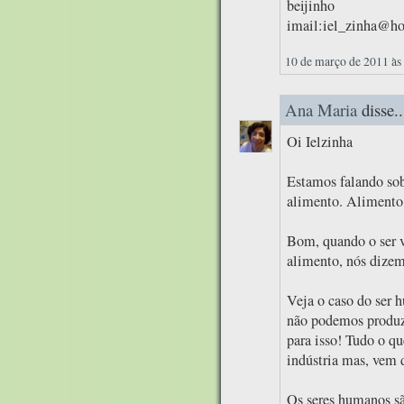
beijinho
imail:iel_zinha@h
10 de março de 2011 às
Ana Maria
disse..
Oi Ielzinha
Estamos falando sob
alimento. Alimento
Bom, quando o ser v
alimento, nós dizemo
Veja o caso do ser 
não podemos produzi
para isso! Tudo o q
indústria mas, vem 
Os seres humanos sã