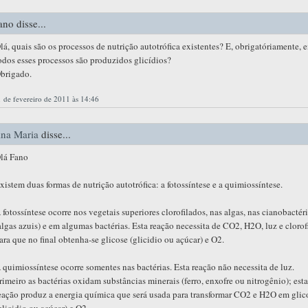
ano disse...
lá, quais são os processos de nutrição autotrófica existentes? E, obrigatóriamente, 
odos esses processos são produzidos glicídios?
brigado.
 de fevereiro de 2011 às 14:46
na Maria
disse...
lá Fano
xistem duas formas de nutrição autotrófica: a fotossíntese e a quimiossíntese.
 fotossíntese ocorre nos vegetais superiores clorofilados, nas algas, nas cianobactér
algas azuis) e em algumas bactérias. Esta reação necessita de CO2, H2O, luz e clorofi
ara que no final obtenha-se glicose (glicidio ou açúcar) e O2.
 quimiossíntese ocorre somentes nas bactérias. Esta reação não necessita de luz.
rimeiro as bactérias oxidam substâncias minerais (ferro, enxofre ou nitrogênio); esta
eação produz a energia química que será usada para transformar CO2 e H2O em glic