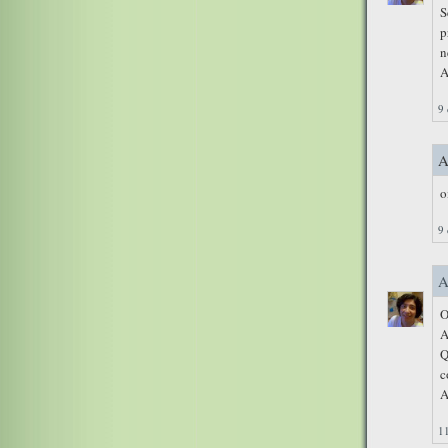
S
p
n
A
9 
A
o
9 
A
O
A
Q
c
A
11