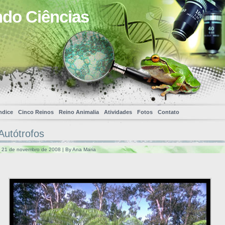
ndo Ciências
ndice
Cinco Reinos
Reino Animalia
Atividades
Fotos
Contato
Autótrofos
a, 21 de novembro de 2008 | By Ana Maria