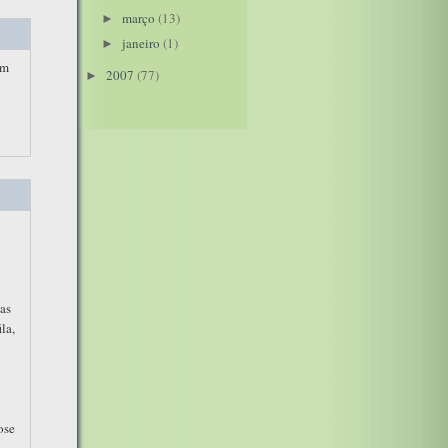
março
(13)
►
janeiro
(1)
►
em
2007
(77)
►
ias
la,
ose