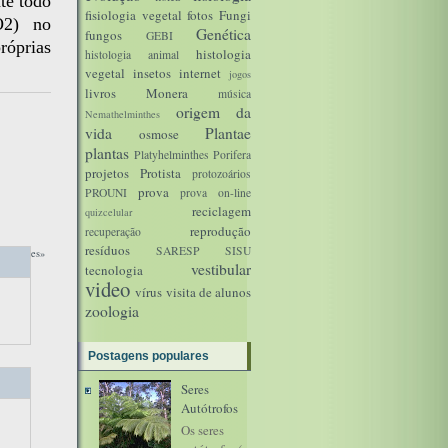
te todo
fisiologia vegetal
fotos
Fungi
O2) no
Genética
fungos
GEBI
róprias
histologia
histologia animal
vegetal
insetos
internet
jogos
livros
Monera
música
origem da
Nemathelminthes
vida
Plantae
osmose
plantas
Platyhelminthes
Porifera
projetos
Protista
protozoários
prova
PROUNI
prova on-line
reciclagem
quizcelular
reprodução
recuperação
resíduos
SARESP
SISU
 recentes»
vestibular
tecnologia
video
vírus
visita de alunos
zoologia
Postagens populares
Seres
Autótrofos
Os seres