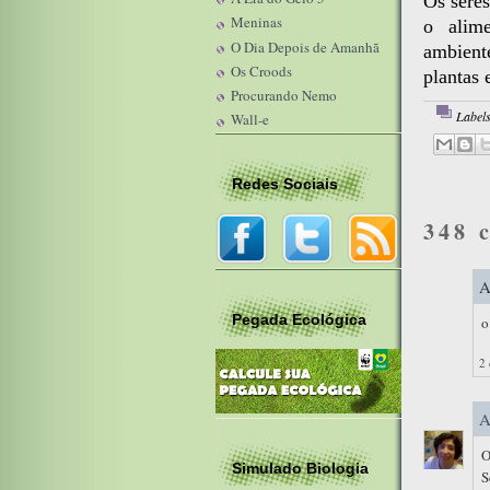
Os seres
Meninas
o alime
O Dia Depois de Amanhã
ambiente
Os Croods
plantas 
Procurando Nemo
Label
Wall-e
Redes Sociais
348 
A
Pegada Ecológica
o
2 
A
O
Simulado Biologia
S