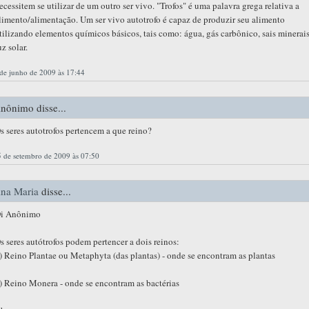
ecessitem se utilizar de um outro ser vivo. "Trofos" é uma palavra grega relativa a
limento/alimentação. Um ser vivo autotrofo é capaz de produzir seu alimento
tilizando elementos químicos básicos, tais como: água, gás carbônico, sais minerais
uz solar.
de junho de 2009 às 17:44
nônimo disse...
s seres autotrofos pertencem a que reino?
 de setembro de 2009 às 07:50
na Maria
disse...
i Anônimo
s seres autótrofos podem pertencer a dois reinos:
) Reino Plantae ou Metaphyta (das plantas) - onde se encontram as plantas
) Reino Monera - onde se encontram as bactérias