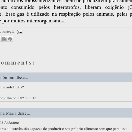
 autótrofos fotossintetizantes, além de produzirem praticamen
nto consumido pelos heterótrofos, liberam oxigênio (
. Esse gás é utilizado na respiração pelos animais, pelas p
e por muitos microorganismos.
s:
ecologia
comments:
1 – 200 de 348
Recentes›
Mais
nônimo disse...
 q é autotrofos?
de junho de 2009 às 17:16
na Maria
disse...
lá Anônimo!
eres autotrofos são capazes de produzir o seu próprio alimento sem que para isso