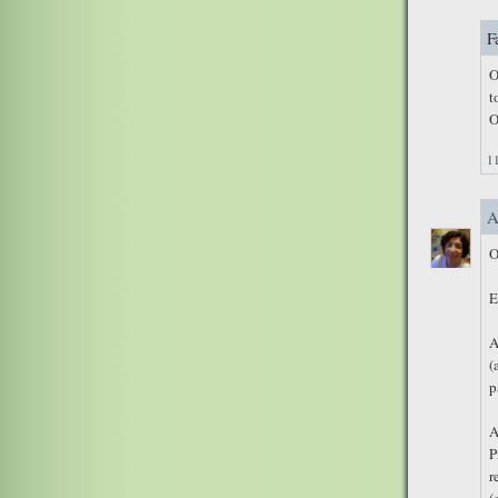
F
O
t
O
11
A
O
E
A
(
p
A
P
r