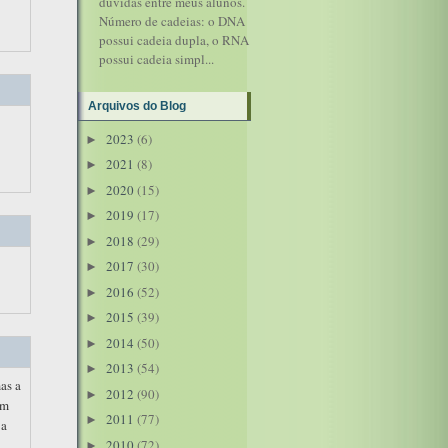
dúvidas entre meus alunos.
Número de cadeias: o DNA
possui cadeia dupla, o RNA
possui cadeia simpl...
Arquivos do Blog
2023
(6)
►
2021
(8)
►
2020
(15)
►
2019
(17)
►
2018
(29)
►
2017
(30)
►
2016
(52)
►
2015
(39)
►
2014
(50)
►
2013
(54)
►
as a
2012
(90)
►
om
2011
(77)
►
 a
2010
(72)
►