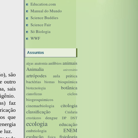
Education.com
Manual do Mundo
Science Buddies
Science Fair
Só Biologia
WWF
Assuntos
animais
anfibios
algas
anatomia
Animalia
aniversário
o), são
artrópodes
aula prática
e outro
bactérias
bioquímica
biomas
botânica
a, sais
biotecnologia
ciclos
cianofíceas
igênio.
biogeoquimicos
as) faz
citologia
cinemaebiologia
ricação
classificação
Cnidaria
fos que
dengue
crustáceos
DP
DST
ecologia
energia
educação
ENEM
embriologia
e luz.
evolução
fisiologia
fisica