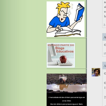
n
a
u
l
2 
A
O
15
A
O
O
1
2