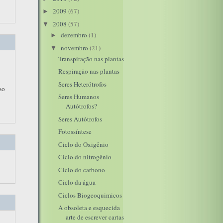
2009
(67)
►
2008
(57)
▼
dezembro
(1)
►
novembro
(21)
▼
Transpiração nas plantas
Respiração nas plantas
Seres Heterótrofos
so
Seres Humanos
Autótrofos?
Seres Autótrofos
Fotossíntese
Ciclo do Oxigênio
Ciclo do nitrogênio
Ciclo do carbono
Ciclo da água
Ciclos Biogeoquimicos
A obsoleta e esquecida
arte de escrever cartas