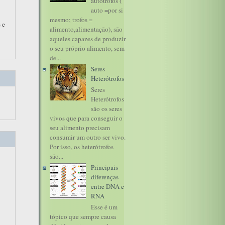
autótrofos (
auto =por si
mesmo; trofos =
 e
alimento,alimentação), são
aqueles capazes de produzir
o seu próprio alimento, sem
de...
Seres
Heterótrofos
Seres
Heterótrofos
são os seres
vivos que para conseguir o
seu alimento precisam
consumir um outro ser vivo.
Por isso, os heterótrofos
são...
Principais
diferenças
entre DNA e
RNA
Esse é um
tópico que sempre causa