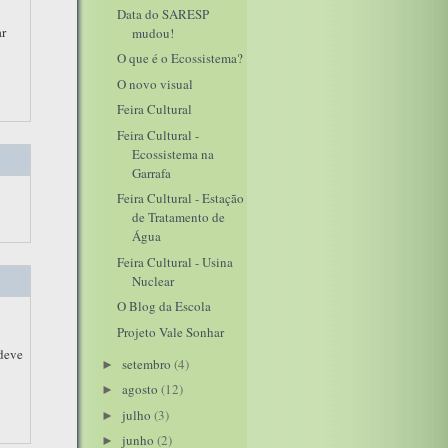
Data do SARESP
ar
mudou!
O que é o Ecossistema?
O novo visual
Feira Cultural
Feira Cultural -
Ecossistema na
Garrafa
Feira Cultural - Estação
de Tratamento de
Água
Feira Cultural - Usina
Nuclear
O Blog da Escola
Projeto Vale Sonhar
 deve
setembro
(4)
►
agosto
(12)
►
julho
(3)
►
junho
(2)
►