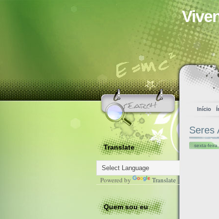
Vive
Início
Í
Seres 
sexta-feir
Translate
Powered by
Translate
Quem sou eu