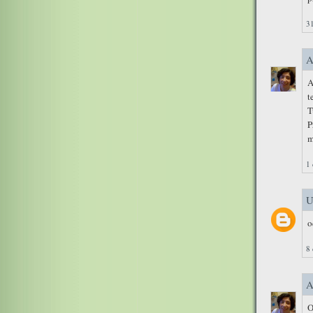
31
A
A
t
T
P
m
1 
U
o
8 
A
O