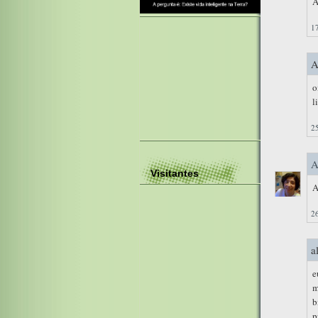
A
17
A
o
l
25
A
Visitantes
A
26
a
e
m
b
p