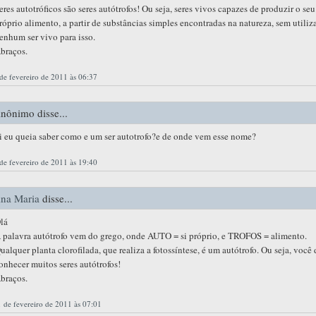
eres autotróficos são seres autótrofos! Ou seja, seres vivos capazes de produzir o seu
róprio alimento, a partir de substâncias simples encontradas na natureza, sem utiliz
enhum ser vivo para isso.
braços.
de fevereiro de 2011 às 06:37
nônimo disse...
i eu queia saber como e um ser autotrofo?e de onde vem esse nome?
de fevereiro de 2011 às 19:40
na Maria
disse...
lá
 palavra autótrofo vem do grego, onde AUTO = si próprio, e TROFOS = alimento.
ualquer planta clorofilada, que realiza a fotossíntese, é um autótrofo. Ou seja, você
onhecer muitos seres autótrofos!
braços.
 de fevereiro de 2011 às 07:01