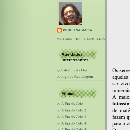
PROF ANA MARIA
VER MEU PERFIL COMPLETO
Atividades
Interessantes
Os
sere
Estrutura da Flor
Jogo da Reciclagem
aqueles
ser viv
minerais
Filmes
A maio
fotossín
A Era do Gelo 1
de maté
A Era do Gelo 2
A Era do Gelo 3
fazem
q
A Era do Gelo 4
para a v
A Era do Gelo 5