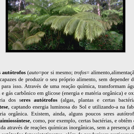
s autótrofos
(
auto
=por si mesmo;
trofos
= alimento,alimentaçã
 capazes de produzir o seu próprio alimento, sem depender d
o para isso. Através de uma reação química, transformam águ
 e gás carbônico em glicose (energia e matéria orgânica) e ox
ria dos s
eres autótrofos
(algas, plantas e certas bactéri
tese
, captando energia luminosa do Sol e utilizando-a na fab
ria orgânica. Existem, ainda, alguns poucos seres autótro
uimiossíntese
, como, por exemplo, certas bactérias, e obtêm 
ida através de reações químicas inorgânicas, sem a presença d