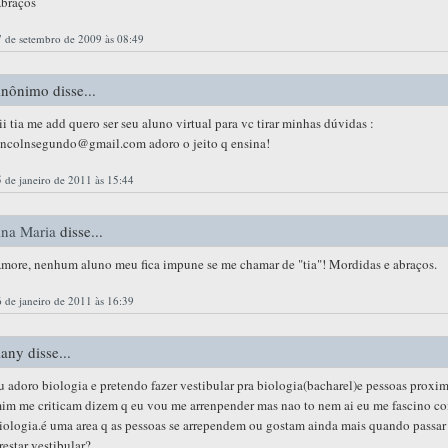
braços
 de setembro de 2009 às 08:49
nônimo disse...
ii tia me add quero ser seu aluno virtual para vc tirar minhas dúvidas :
incolnsegundo@gmail.com adoro o jeito q ensina!
 de janeiro de 2011 às 15:44
na Maria
disse...
more, nenhum aluno meu fica impune se me chamar de "tia"! Mordidas e abraços.
 de janeiro de 2011 às 16:39
lany disse...
u adoro biologia e pretendo fazer vestibular pra biologia(bacharel)e pessoas proxim
im me criticam dizem q eu vou me arrenpender mas nao to nem ai eu me fascino c
iologia.é uma area q as pessoas se arrependem ou gostam ainda mais quando passar
restar vestibular?