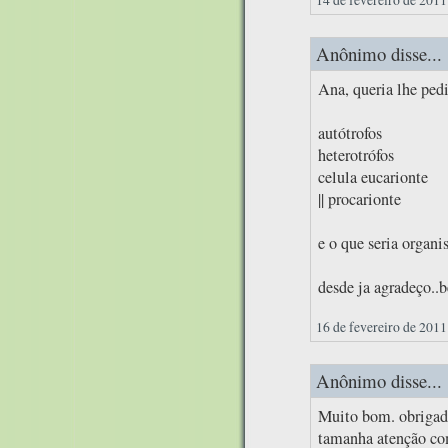
Anônimo disse...
Ana, queria lhe ped
autótrofos
heterotrófos
celula eucarionte
|| procarionte
e o que seria organ
desde ja agradeço..b
16 de fevereiro de 2011
Anônimo disse...
Muito bom. obrigado
tamanha atenção com