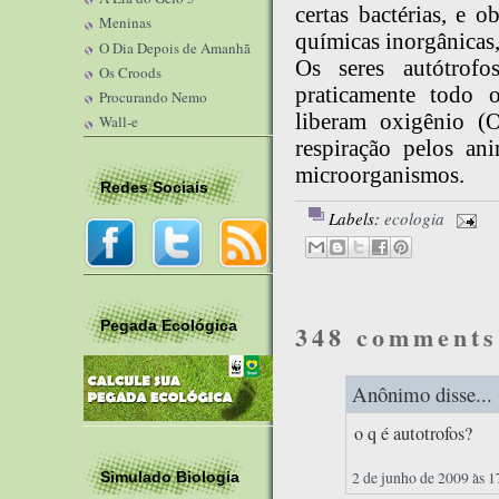
certas bactérias, e 
Meninas
químicas inorgânicas,
O Dia Depois de Amanhã
Os seres autótrofo
Os Croods
praticamente todo 
Procurando Nemo
liberam oxigênio (
Wall-e
respiração pelos an
microorganismos.
Redes Sociais
Labels:
ecologia
Pegada Ecológica
348 comments
Anônimo disse...
o q é autotrofos?
2 de junho de 2009 às 1
Simulado Biologia