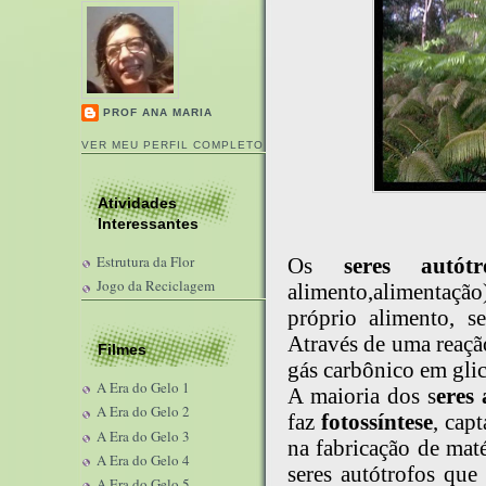
PROF ANA MARIA
VER MEU PERFIL COMPLETO
Atividades
Interessantes
Estrutura da Flor
Os
seres autótr
Jogo da Reciclagem
alimento,alimentaçã
próprio alimento, s
Através de uma reaçã
Filmes
gás carbônico em glic
A Era do Gelo 1
A maioria dos s
eres 
A Era do Gelo 2
faz
fotossíntese
, cap
A Era do Gelo 3
na fabricação de mat
A Era do Gelo 4
seres autótrofos qu
A Era do Gelo 5