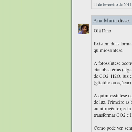
11 de fevereiro de 2011
Ana Maria
disse..
Olá Fano
Existem duas formas 
quimiossíntese.
A fotossíntese ocorr
cianobactérias (alga
de CO2, H2O, luz e c
(glicidio ou açúcar)
A quimiossíntese oc
de luz. Primeiro as 
ou nitrogênio); esta
transformar CO2 e H
Como pode ver, semp