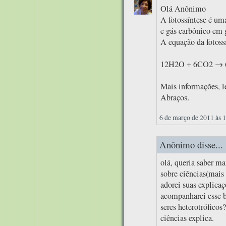
Olá Anônimo
A fotossíntese é um
e gás carbônico em g
A equação da fotossí
12H2O + 6CO2 → 
Mais informações, le
Abraços.
6 de março de 2011 às 
Anônimo disse...
olá, queria saber m
sobre ciências(mais 
adorei suas explica
acompanharei esse b
seres heterotrófico
ciências explica.