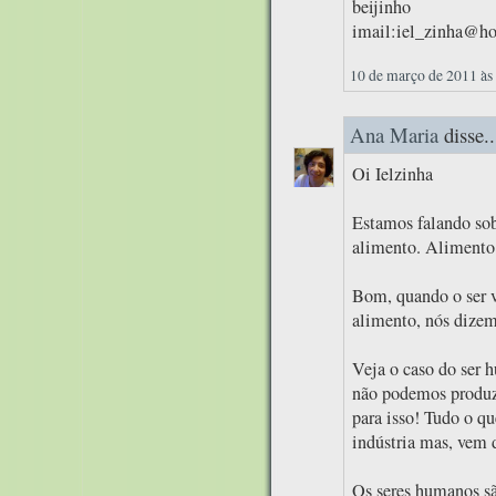
beijinho
imail:iel_zinha@h
10 de março de 2011 às
Ana Maria
disse..
Oi Ielzinha
Estamos falando sob
alimento. Alimento
Bom, quando o ser v
alimento, nós dizemo
Veja o caso do ser 
não podemos produzi
para isso! Tudo o q
indústria mas, vem 
Os seres humanos sã