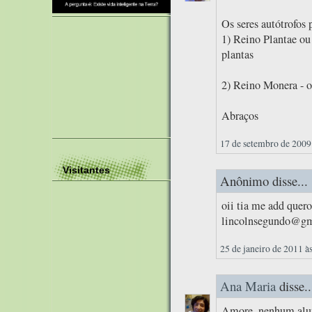
Os seres autótrofos 
1) Reino Plantae ou
plantas
2) Reino Monera - o
Abraços
17 de setembro de 2009
Visitantes
Anônimo disse...
oii tia me add quero
lincolnsegundo@gma
25 de janeiro de 2011 à
Ana Maria
disse..
Amore, nenhum alun