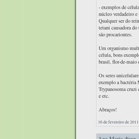
- exemplos de célula
núcleo verdadeiro e 
Qualquer ser do rei
tetani causadora do 
são procariontes.
Um organismo multi
célula, bons exempl
brasil, flor-de-maio 
Os seres unicelular
exemplo a bactéria 
Trypanosoma cruzi c
e etc.
Abraços!
16 de fevereiro de 2011
Ana Maria
disse..